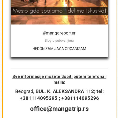
Naraniji datum polaska na putovanje
*
#mangareporter
Blog o putovanjima
Najkasniji datum povratka sa putovanja
*
HEDONIZAM JAČA ORGANIZAM
Broj noćenja
*
Sve informacije možete dobiti putem telefona i
maila:
Beograd,
BUL. K. ALEKSANDRA 112
;
tel:
+381114095295 ; +381114095296
Grad iz kojeg biste želeli da letite
*
office@mangatrip.rs