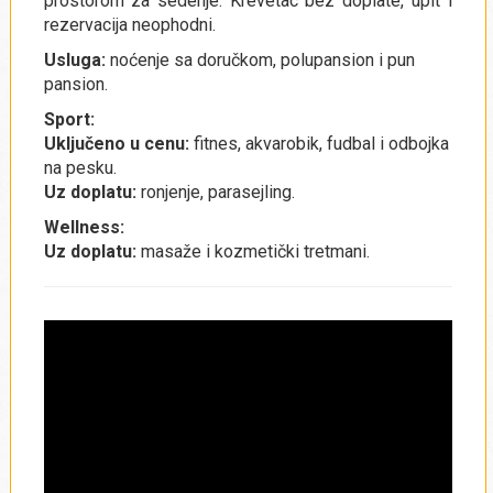
prostorom za sedenje. Krevetac bez doplate, upit i
rezervacija neophodni.
Usluga:
noćenje sa doručkom, polupansion i pun
pansion.
Sport:
Uključeno u cenu:
fitnes, akvarobik, fudbal i odbojka
na pesku.
Uz doplatu:
ronjenje, parasejling.
Wellness:
Uz doplatu:
masaže i kozmetički tretmani.