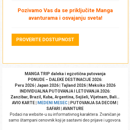
Pozivamo Vas da se priključite Manga
Kategorija smeštaja
*
avanturama i osvajanju sveta!
5*
4*
PROVERITE DOSTUPNOST
3*
Tip smeštaja
*
Hotel
MANGA TRIP daleka i egzotična putovanja
PONUDE – DALEKE DESTINACIJE 2026:
Peru 2026 | Japan 2026 | Tajland 2026 | Meksiko 2026
Resort
INDIVIDUALNA PUTOVANJA I LETOVANJA 2026:
Zanzibar, Brazil, Kuba, Argentina, Sejšeli, Vijetnam, Bali…
Apartmani
AVIO KARTE |
MEDENI MESEC
| PUTOVANJA SA DECOM |
SAFARI | AVANTURE
Podaci na website-u su informativnog karaktera. Zvaničan je
Vrsta usluge
*
samo štampani cenovnik koji je sastavni deo prijave i ugovora.
Najam