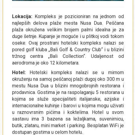
Lokacija:
Kompleks je pozicioniran na jednom od
najlepših delova plaže mesta Nusa Dua. Peščana
plaža okružena velikim brojem palmi idealna je za
duge šetnje. Kupanje je moguće i u plitkoj vodi tokom
oseke. Ovaj prostrani hotelski kompleks nalazi se
pored golf kluba „Bali Golf & Country Club“ i u blizini
tržnog centra „Bali Collection“. Udaljenost od
aerodroma je oko 12 kilometara.
Hotel:
Hotelski kompleks nalazi se u mirnom
okruženju na samoj peščanoj plaži dugoj oko 300 m u
mestu Nusa Dua u blizini mnogobrojnih restorana i
prodavnica. Gostima je na raspolaganju 5 restorana u
kojima se služe specijaliteti italijanske, azijske i
internacionalne kuhinje i barovi u kojima mogu uživati
u raznovrsnim pićima i koktelima. Hotel u svom
sastavu ima 3 bazena sa ležaljkama, suvenirnicu,
butik, zlataru, mini market i parking. Besplatan WiFi je
dostupan gostima u celom hotelu.