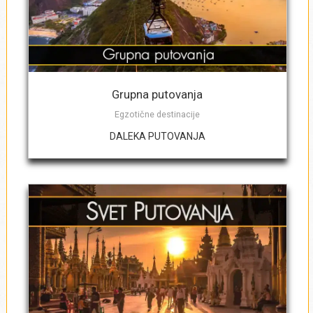
Broj dece 2 - 5.99 godina
Broj dece 0 - 1.99 godina
*
Grupna putovanja
Egzotične destinacije
DALEKA PUTOVANJA
Ako je u pitanju grupa, navedite broj
odraslih i dece sa datumima rođenja