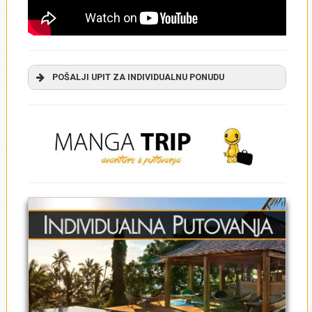
POŠALJI UPIT ZA INDIVIDUALNU PONUDU
INDIVIDUALNA PUTOVANJA - UPITNIK
Polja obeležena zvezdicom su obavezna!
Ime
*
Prezime
*
Email adresa
*