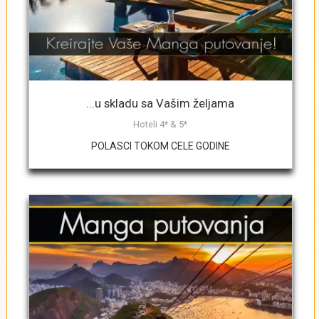
Kontakt telefon
*
Upišite destinaciju/destinacije po
...u skladu sa Vašim željama
prioritetu
*
Hoteli 4* & 5*
POLASCI TOKOM CELE GODINE
Broj odraslih osoba:
*
Broj dece 6 - 11.99 godina
*