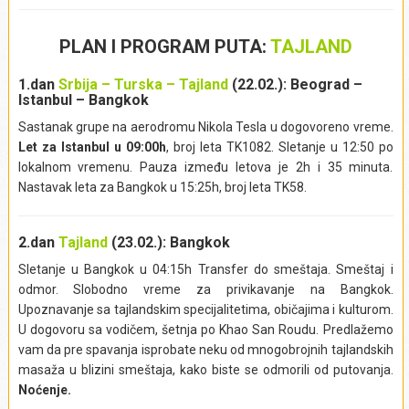
PLAN I PROGRAM PUTA:
TAJLAND
1.dan
Srbija – Turska – Tajland
(22.02.): Beograd –
Istanbul – Bangkok
Sastanak grupe na aerodromu Nikola Tesla u dogovoreno vreme.
Let za Istanbul u 09:00h
, broj leta TK1082. Sletanje u 12:50 po
lokalnom vremenu. Pauza između letova je 2h i 35 minuta.
Nastavak leta za Bangkok u 15:25h, broj leta TK58.
2.dan
Tajland
(23.02.): Bangkok
Sletanje u Bangkok u 04:15h Transfer do smeštaja. Smeštaj i
odmor. Slobodno vreme za privikavanje na Bangkok.
Upoznavanje sa tajlandskim specijalitetima, običajima i kulturom.
U dogovoru sa vodičem, šetnja po Khao San Roudu. Predlažemo
vam da pre spavanja isprobate neku od mnogobrojnih tajlandskih
masaža u blizini smeštaja, kako biste se odmorili od putovanja.
Noćenje.