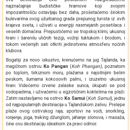
najznačajnije budističke hramove koji svojom
impozantnošću ostavljaju bez daha, prošetaćemo širokim
bulevarima ovog užurbanog grada prepunog turista iz svih
krajeva sveta, i uživati u energiji nasmejanih posetilaca i
veselih domaćina. Prepustićemo se tropskoj klimi, ukusnoj
hrani i šarenilu uličnih tezgi, vožnji tuktukom i brodom, i
tokom večernjih sati otkriti jedinstvenu atmosferu noćnih
klubova.
Bogatiji za novo iskustvo, krenućemo na jug Tajlanda, ka
magičnom ostrvu
Ko Pangan
(
Koh Phangan)
, poznatom
po toplom, tirkiznom moru, plažama s najsitnijim belim
peskom, šumama kokosovih palmi, i izuzetno ukusnoj
hrani. Videćemo crvene zalaske sunca, okupati se pod
vodopadima, i uživaćemo u egzotičnim koktelima na plaži.
Zatim nastavljamo na ostrvo
Ko Samui
(
Koh Samui
), jednu
od najpopularnijih destinacija u Tajlandskom zalivu. Prelepe
plaže ovog ostrvskog raja, sportovi na vodi, snorkling,
ronjenje, joga, treking džunglom, jahanje slonova, i masaža,
čine ovu destinaciju idealnom za pravi odmor.