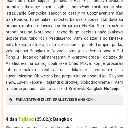
jedan od najuzbudljivijih gradova u Aziji koji obećava svakom
putniku otkrivanje tajni divljih i neobičnih misterija istoka.
Istraživanje Bangkoka započnite detaljnim upoznavanjem Kao
San Road-a. Tu se nalazi mnoštvo barova, klubova, štandova sa
hranom, malih prodavnica i srebrnarnica. Na Kao San-u možete
probati pržene škorpione ili razne druge insekte (inače skakavci
uopšte nisu tako loši). Predlažemo Vam odlazak i do kineske
četvrti koja je atrakcija sama za sebe ili posetu Lumpini parku,
zelenoj oazi Bangkok-a. Nezaobilazna je i večernja poseta Pat
Pong-u – jedan od najinteresantnijih kvartova grada ili odlazak do
Asiatique-a na samoj obali reke Chao Praya, koji je prošaran
internacionalnim restoranima, lokalnim restoranima i
suvenirnicama. Obavezno kao preporuka za posetiti je i Calypso
show, čuveni kabare – tajlandski Brodvej. Slobodno vreme ili Vam
možemo ponuditi fakultativni izlet: Kraljevski Bangkok.
Noćenje.
FAKULTATIVNI IZLET: KRALJEVSKI BANGKOK
U jutarnjim satima krećemo na poludnevni fakultativni izlet,
tokom kojeg ćemo upoznati glavni grad Tajlanda, prestonicu
4.dan
Tajland
(25.02.): Bangkok
“Zemlje osmeha”. Izlet počinjemo krstarenjem kanalima
Slobodno vreme za samostalno istraživanje autentičnog