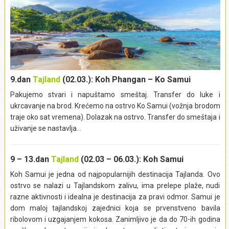
Koh Maa
Haad Rin
9.dan
Tajland
(02.03.): Koh Phangan –
Ko Samui
Pakujemo stvari i napuštamo smeštaj. Transfer do luke i
ukrcavanje na brod. Krećemo na ostrvo Ko Samui (vožnja brodom
traje oko sat vremena). Dolazak na ostrvo. Transfer do smeštaja i
Izlet obuhvata:
uživanje se nastavlja…
Izlet ne obuhvata:
Napojnice (bakšiš), obroke i individualne
troškove.
9 – 13.dan
Tajland
(02.03 – 06.03.): Koh Samui
Izlet se realizuje iz mesta:
Koh Phangan
Koh Samui je jedna od najpopularnijih destinacija Tajlanda. Ovo
ostrvo se nalazi u Tajlandskom zalivu, ima prelepe plaže, nudi
Izlet obuhvata:
razne aktivnosti i idealna je destinacija za pravi odmor. Samui je
dom maloj tajlandskoj zajednici koja se prvenstveno bavila
Izlet ne obuhvata:
Napojnice (bakšiš), obroke i individualne
ribolovom i uzgajanjem kokosa. Zanimljivo je da do 70-ih godina
troškove.