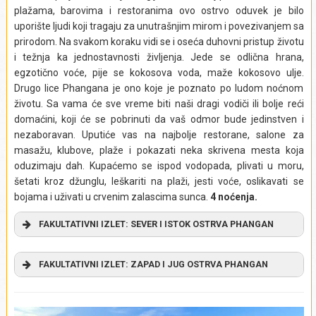
plažama, barovima i restoranima ovo ostrvo oduvek je bilo
Izlet ne obuhvata:
Napojnice (bakšiš), obroke i individualne
uporište ljudi koji tragaju za unutrašnjim mirom i povezivanjem sa
troškove.
prirodom. Na svakom koraku vidi se i oseća duhovni pristup životu
Izlet se realizuje iz mesta:
Bangkok
i težnja ka jednostavnosti življenja. Jede se odlična hrana,
egzotično voće, pije se kokosova voda, maže kokosovo ulje.
Drugo lice Phangana je ono koje je poznato po ludom noćnom
životu. Sa vama će sve vreme biti naši dragi vodiči ili bolje reći
domaćini, koji će se pobrinuti da vaš odmor bude jedinstven i
nezaboravan. Uputiće vas na najbolje restorane, salone za
masažu, klubove, plaže i pokazati neka skrivena mesta koja
oduzimaju dah. Kupaćemo se ispod vodopada, plivati u moru,
šetati kroz džunglu, leškariti na plaži, jesti voće, oslikavati se
bojama i uživati u crvenim zalascima sunca.
4
noćenja.
FAKULTATIVNI IZLET:
SEVER I ISTOK OSTRVA PHANGAN
FAKULTATIVNI IZLET:
ZAPAD I JUG OSTRVA PHANGAN
Mae Haad