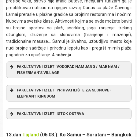
prošlog veka, ostrvo nije imalo puteve, medjutim turizam ga je
Izlet se realizuje iz mesta:
Koh Phangan
preoblikovao i uticao na njegov razvoj. Danas su plaže Čaveng i
Lamai prerasle u plažne gradiće sa brojnim restoranima i noćnim
klubovima svetske klase. Aktivnosti kojima se ovde možete baviti
su brojne: sportovi na plaži, snorkling, joga, ronjenje, treking
džunglom, druženje sa slonovima (hranjenje i maženje),
tradicionalne masaže… Samui je živahno, uzbudljivo mesto koje
nudi brojne sadržaje i prirodnu lepotu kao i pregršt mirnih plaža
pogodnih za opuštanje.
4 noćenja.
FAKULTATIVNI IZLET: VODOPAD NAMUANG / MAE NAM /
FISHERMAN'S VILLAGE
U jutarnjim časovima iz smeštaja krećemo u istraživanje
FAKULTATIVNI IZLET: PRIHVATILIŠTE ZA SLONOVE -
ostrva
Samui
. Odlazimo do centralnog dela ostrva i prelepe
ELEPHANT KINGDOM
džungle gde se nalazi najviši vodopad na ostrvu – vodopad
Namuang
(visina 80 metara). Imaćemo priliku da se kupamo
u kristalno čistoj vod i uživamo u čarobnoj prirodi.
FAKULTATIVNI IZLET: ISTOK OSTRVA
Napravićemo nezaboravne fotografije i uživati u ukusima
tropskog voća, koje ćemo kupiti od lokalnih meštana. U
dogovoreno vreme odlazimo do plaže
Mae Nam
na kojoj se
13.dan
Tajland
(06.03.): Ko Samui – Suratani – Bangkok