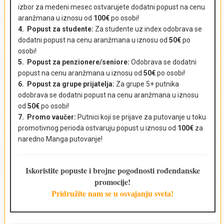
izbor za medeni mesec ostvarujete dodatni popust na cenu
aranžmana u iznosu od
100€
po osobi!
Kontakt telefon
*
4. Popust za studente:
Za studente uz index odobrava se
dodatni popust na cenu aranžmana u iznosu od
50€
po
osobi!
5. Popust za penzionere/seniore:
Odobrava se dodatni
popust na cenu aranžmana u iznosu od
50€
po osobi!
E-mail adresa
*
6. Popust za grupe prijatelja:
Za grupe 5+ putnika
odobrava se dodatni popust na cenu aranžmana u iznosu
od
50€
po osobi!
7. Promo vaučer:
Putnici koji se prijave za putovanje u toku
promotivnog perioda ostvaruju popust u iznosu od
100€
za
Broj putnika i uzrast
*
naredno Manga putovanje!
Iskoristite popuste i brojne pogodnosti rođendanske
promocije!
Komentar
*
Pridružite nam se u osvajanju sveta!