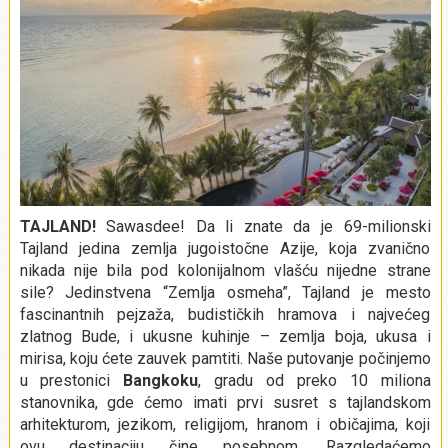
TAJLAND!
Sawasdee!
Da li znate da je 69-milionski
Tajland jedina zemlja jugoistočne Azije, koja zvanično
nikada nije bila pod kolonijalnom vlašću nijedne strane
sile?
Jedinstvena “Zemlja osmeha”, Tajland je mesto
fascinantnih pejzaža, budističkih hramova i najvećeg
zlatnog Bude, i ukusne kuhinje – zemlja boja, ukusa i
mirisa, koju ćete zauvek pamtiti. Naše putovanje počinjemo
u prestonici
Bangkoku
, gradu od preko 10 miliona
stanovnika, gde ćemo imati prvi susret s tajlandskom
arhitekturom, jezikom, religijom, hranom i običajima, koji
ovu destinaciju čine posebnom. Razgledaćemo