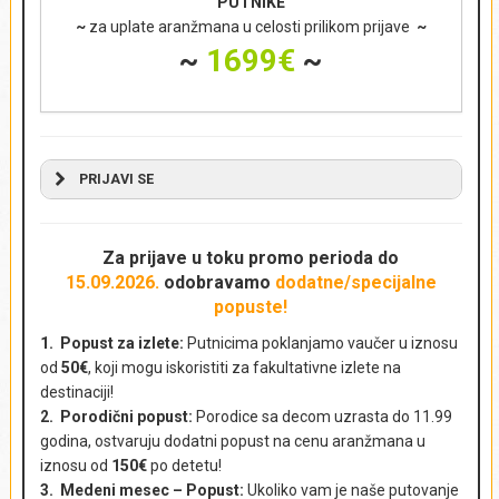
PUTNIKE
~
za uplate aranžmana u celosti prilikom prijave
~
~
1699€
~
PRIJAVI SE
NAPRAVI REZERVACIJU - POŠALJI UPIT
AKTUELNA PUTOVANJA
Za prijave u toku promo perioda
do
15.09.2026.
odobravamo
dodatne/specijalne
popuste!
Ime i prezime
*
1. Popust za izlete:
Putnicima poklanjamo vaučer u iznosu
od
50€
, koji mogu iskoristiti za fakultativne izlete na
destinaciji!
2. Porodični popust:
Porodice sa decom uzrasta do 11.99
Država
*
godina, ostvaruju dodatni popust na cenu aranžmana u
iznosu od
150€
po detetu!
3. Medeni mesec – Popust:
Ukoliko vam je naše putovanje