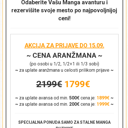
Napomena:
Proverite dostupnost željenog tipa sobe
Odaberite Vašu Manga avanturu i
prilikom rezervacije putovanja.
prilikom rezervacije putovanja.
rezervišite svoje mesto po najpovoljnijoj
ceni!
AKCIJA ZA PRIJAVE DO 15.09.
~ CENA ARANŽMANA ~
(po osobi u 1/2, 1/2+1 ili 1/3 sobi)
~
za uplate aranžmana u celosti prilikom prijave
~
2199€
1799€
~
za uplate avansa od min.
500€
cena je:
1899€
~
~
za uplate avansa od min.
200€
cena je:
1999€
~
SPECIJALNA PONUDA SAMO ZA STALNE MANGA