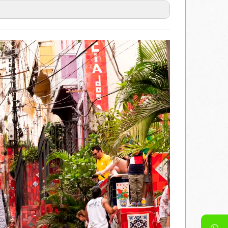
žemo do kvartova Botafogo i Flamengo, i upoznajemo
a Flamengo i Botafogo, prva su stambena naselja u
alnim kućama, koje stoje u nizu zajedno s modernim
mercijalna četvrt. Nalazi se u istoimenom zalivu
eko od obale, višespratnice ustupaju mesto ulicama
 i modernim delovima s barovima i alternativnim
a poznati vrh Korkovado (
Corcovado
), do čuvene
 panorame na
Cidade Maravilhosa
– “predivan grad”,
 na listi Sedam novih svetskih čuda. Nakon obilaska,
ganu šetnju do centra Rija, kvartova
Lapa
i Glorija
epeništem (
Escadaria Selaron
). Stepenište je dobilo
likao, izjavivši da su one njegov “omaž brazilskom
dral de São Sebastião
), centralnu katedralu Rio de
lio arhitekta Edgar de Oliveira da Fonseka. “Nova
dine kako bi zamenila staru Crkvu Gospe od Karmela
 kvadratnih metara, i ima 5.000 mesta za sedenje.
ću stara zdanja i moderni oblakoderi. Obilazak
o
). Povratak u smeštaj.