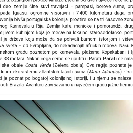
ki deo zemlje čine suvi travnjaci – pampasi, borove šume, pr
pada Iguasu, ogromne visoravni i 7.400 kilometara duga, pr
venija bivša portugalska kolonija, prostire se na tri časovne zone
nog Karnevala u Riju. Zemlja kafe, manioke i pomorandži, drug
mljivom kuhinjom koja je mešavina lokalne starosedelačke, portug
il je država koja može da se pohvali burnom istorijom i viševe
va sveta – od Evropljana, do nekadašnjih afričkih robova. Naš
onskom gradu poznatom po karnevalu, plažama Kopakabani i Ipan
ne 38 metara. Nakon čega ćemo se uputiti u Parati.
Parati
se nala
ilske obale
Costa Verde
(Zelena obala). Ova regija poznata je 
odnom ekosistemu atlantskih kišnih šuma (
Mata Atlantica
). Osi
ti je poznat po bogatoj kolonijalnoj istoriji, i u njemu se nalaz
losti Brazila. Avanturu završavamo
u najvećem gradu južne hemi