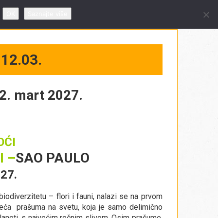
 09 – 19h, subotom od 10 – 14h
OK
Saznajte više
12.03.
12. mart 2027.
OĆI
I –
SAO PAULO
027.
iodiverzitetu – flori i fauni, nalazi se na prvom
jveća prašuma na svetu, koja je samo delimično
laneti, s najvećim rečnim slivom. Osim prašume,