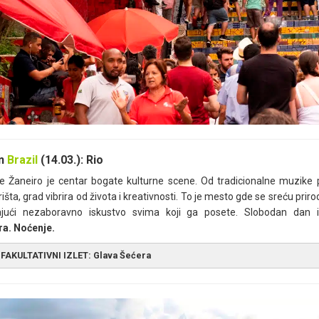
let obuhvata:
privatni kombi transfer od izlaska iz hotela do centra gra
rku Tižuka, transferi unutar nacionalnog parka (zasebni autorizova
numentalni kompleks Hrist Spasitelj na brdu Korkovado.
let ne obuhvata:
Napojnice (bakšiš) i obroke.
et se realizuje iz mesta:
Rio De Janeiro
n
Brazil
(14.03.): Rio
de Žaneiro je centar bogate kulturne scene. Od tradicionalne muzik
išta, grad vibrira od života i kreativnosti. To je mesto gde se sreću priro
ajući nezaboravno iskustvo svima koji ga posete. Slobodan dan i
ra.
Noćenje.
FAKULTATIVNI IZLET:
Glava Šećera
lazak iz hotela u popodnevnim satima. Transfer do rezidencijalnog 
njemo na Glavu šećera (
Pão de Açúcar
), brdo oštrih ivica, visine 3
koliko monolitnih, granitnih brda koja se uzdižu oko Rio de Žaneira, 