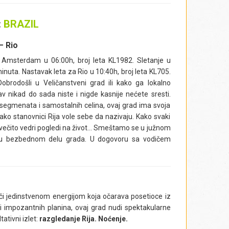
:
BRAZIL
– Rio
Amsterdam u 06:00h, broj leta KL1982. Sletanje u
uta. Nastavak leta za Rio u 10:40h, broj leta KL705.
brodošli u Veličanstveni grad ili kako ga lokalno
v nikad do sada niste i nigde kasnije nećete sresti.
 segmenata i samostalnih celina, ovaj grad ima svoja
kako stanovnici Rija vole sebe da nazivaju. Kako svaki
ni i večito vedri pogledi na život… Smeštamo se u južnom
, u bezbednom delu grada. U dogovoru sa vodičem
rači jedinstvenom energijom koja očarava posetioce iz
i impozantnih planina, ovaj grad nudi spektakularne
ativni izlet:
razgledanje Rija.
Noćenje.