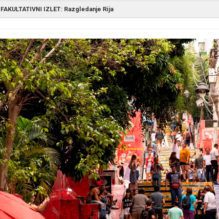
FAKULTATIVNI IZLET:
Razgledanje Rija
jutarnjim satima, krećemo u obilazak Rio de Žaneira. Tokom izleta sti
 s načinom života i zanimljivim pejzažima u zaleđu ovog grada. Naselj
žnoj zoni Rija. Mirna četvrt Flamengo, poznata je po velelepnim kolonij
ambenim zgradama. U poređenju s Flamengom, Botafogo je užurbana, ko
obliku polumeseca, na peščanoj plaži, s pogledom na Glavu šećera. Dal
drvećem, bioskopima, muzejima, restoranima i tržnim centrima, kao
ćnim klubovima. Kroz šumu Tižuka (
Tijuca
) i
Paineiras
, popećemo se n
atue
Hrista Spasitelja (
Cristo Redentor
), odakle se pružaju fascinantne
o još nazivaju Rio de Žaneiro. Statua Hrista u art deko stilu, našla se
avimo pauzu u kvartu Svete Tereze (
Santa Teresa
) i nastavljamo la
oria
), gde ćemo se popeti čuvenim stepeništem Lape, Selaronovim st
ziv po čileanskom umetniku Horheu Selaronu, koji ih je dekorisao i os
rodu”. Zatim ćemo obići modernu katedralu Svetog Sebastijana (
Cate
neira, čiji je neobičan oblik – u obliku piramide drevnih Maja, osmis
tedrala”, kako je još nazivaju, visine 75 metara, podignuta je 1979. go
taru katedralu) iz 18. veka. Unutrašnjost katedrale površine je 8.000
kon obilaska crkve, prošetaćemo centrom grada, u kojem se prepli
vršavamo kafom i kolačima u čuvenoj poslastičarnici Kolombo
(
Colomb