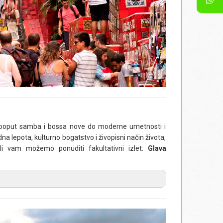
da (do oko 14 h), uslugu vodiča, posetu Nacionalnom
ni prevoz unutar nacionalnog parka), ulaznica u
e poput samba i bossa nove do moderne umetnosti i
dna lepota, kulturno bogatstvo i živopisni način života,
li vam možemo ponuditi fakultativni izlet:
Glava
gradskog kvarta Urka (
Urca
),
odakle se žičarom
95 metara, koje se nalazi u centru grada. Jedno od
naziv je dobilo po neobičnoj formi, jer podseća na