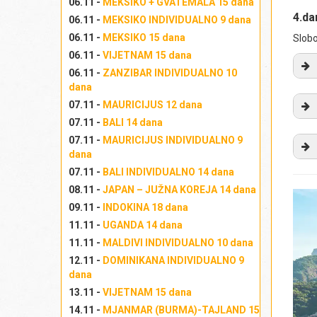
06.11 -
MEKSIKO + GVATEMALA 15 dana
4.d
06.11 -
MEKSIKO INDIVIDUALNO 9 dana
06.11 -
MEKSIKO 15 dana
Slobo
06.11 -
VIJETNAM 15 dana
06.11 -
ZANZIBAR INDIVIDUALNO 10
dana
Iz
07.11 -
MAURICIJUS 12 dana
La
07.11 -
BALI 14 dana
st
ok
07.11 -
MAURICIJUS INDIVIDUALNO 9
dana
ul
pr
07.11 -
BALI INDIVIDUALNO 14 dana
Ov
pol
pa
08.11 -
JAPAN – JUŽNA KOREJA 14 dana
ne
Iz
(
M
09.11 -
INDOKINA 18 dana
un
Iz
sv
11.11 -
UGANDA 14 dana
(
R
Izl
re
11.11 -
MALDIVI INDIVIDUALNO 10 dana
Mo
Iz
12.11 -
DOMINIKANA INDIVIDUALNO 9
dr
dana
par
Iz
13.11 -
VIJETNAM 15 dana
ig
Izl
14.11 -
MJANMAR (BURMA)-TAJLAND 15
fu