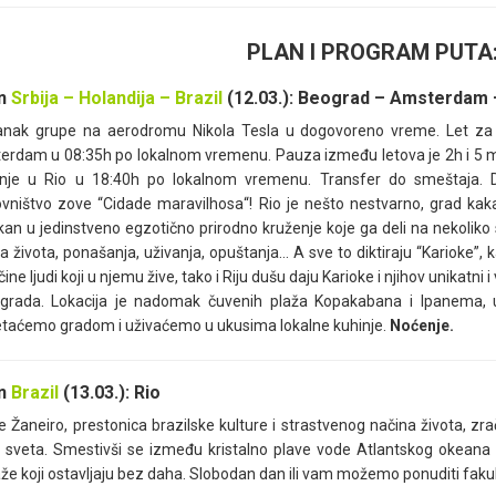
PLAN I PROGRAM PUTA
an
Srbija – Holandija – Brazil
(12.03.): Beograd – Amsterdam 
anak grupe na aerodromu Nikola Tesla u dogovoreno vreme. Let za 
rdam u 08:35h po lokalnom vremenu. Pauza između letova je 2h i 5 min
anje u Rio u 18:40h po lokalnom vremenu. Transfer do smeštaja. Do
vništvo zove “Cidade maravilhosa“! Rio je nešto nestvarno, grad kaka
an u jedinstveno egzotično prirodno kruženje koje ga deli na nekoliko
la života, ponašanja, uživanja, opuštanja… A sve to diktiraju “Karioke”, 
čine ljudi koji u njemu žive, tako i Riju dušu daju Karioke i njihov unikat
 grada. Lokacija je nadomak čuvenih plaža Kopakabana i Ipanema
taćemo gradom i uživaćemo u ukusima lokalne kuhinje.
Noćenje.
an
Brazil
(13.03.): Rio
e Žaneiro, prestonica brazilske kulture i strastvenog načina života, z
 sveta. Smestivši se između kristalno plave vode Atlantskog okeana 
že koji ostavljaju bez daha. Slobodan dan ili vam možemo ponuditi fakult