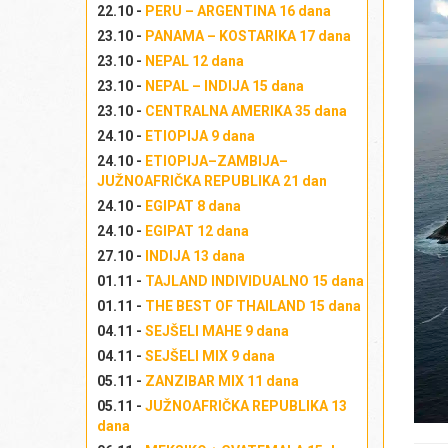
22.10 -
PERU – ARGENTINA 16 dana
ku
23.10 -
PANAMA – KOSTARIKA 17 dana
pr
st
23.10 -
NEPAL 12 dana
sp
23.10 -
NEPAL – INDIJA 15 dana
ču
23.10 -
CENTRALNA AMERIKA 35 dana
bud
24.10 -
ETIOPIJA 9 dana
Iz
24.10 -
ETIOPIJA–ZAMBIJA–
JUŽNOAFRIČKA REPUBLIKA 21 dan
Iz
24.10 -
EGIPAT 8 dana
Izl
24.10 -
EGIPAT 12 dana
27.10 -
INDIJA 13 dana
01.11 -
TAJLAND INDIVIDUALNO 15 dana
01.11 -
THE BEST OF THAILAND 15 dana
04.11 -
SEJŠELI MAHE 9 dana
04.11 -
SEJŠELI MIX 9 dana
05.11 -
ZANZIBAR MIX 11 dana
05.11 -
JUŽNOAFRIČKA REPUBLIKA 13
dana