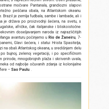
ostrane močvare Pantanala, grandiozni slapovi
etežno peščana obala, na Atlantskom okeanu.
. Brazil je zemlja fudbala, sambe i lambade, ali i
a je država po proizvodnji šećera, na svetu, s
alske, afričke, čak italijanske i bliskoistočne.
kovnim doseljavanjem naroda iz najrazličitijih
u Manga avanturu počinjemo u
Rio de Žaneiru
, 7-
emi, Glavi šećera, i statui Hrista Spasitelja,
zi na obali Atlantskog okeana, u središnjem delu
po bujnoj, zelenoj vegetaciji, i po specifičnom
m prirode, mnogobrojnih plaža i skrivenih uvala,
e neka od najbolje očuvanih zdanja iz kolonijalne
sfere –
Sao Paulu
.
.