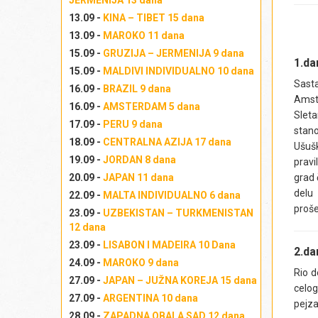
JERMENIJA 13 dana
13.09 -
KINA – TIBET 15 dana
13.09 -
MAROKO 11 dana
15.09 -
GRUZIJA – JERMENIJA 9 dana
1.d
15.09 -
MALDIVI INDIVIDUALNO 10 dana
Sast
16.09 -
BRAZIL 9 dana
Amste
16.09 -
AMSTERDAM 5 dana
Slet
17.09 -
PERU 9 dana
stano
18.09 -
CENTRALNA AZIJA 17 dana
Ušušk
19.09 -
JORDAN 8 dana
pravi
20.09 -
JAPAN 11 dana
grad 
delu
22.09 -
MALTA INDIVIDUALNO 6 dana
proše
23.09 -
UZBEKISTAN – TURKMENISTAN
12 dana
23.09 -
LISABON I MADEIRA 10 Dana
2.d
24.09 -
MAROKO 9 dana
Rio d
27.09 -
JAPAN – JUŽNA KOREJA 15 dana
celog
27.09 -
ARGENTINA 10 dana
pejza
28.09 -
ZAPADNA OBALA SAD 12 dana