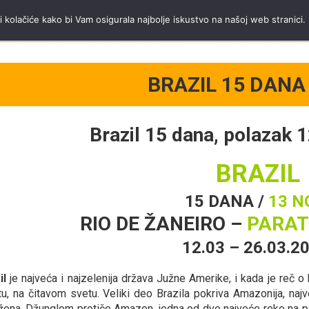
a Trip tim
Tel.
+381 11 40 95 295
;
mob.
+381 65 3444 600
radnim danima od
i kolačiće kako bi Vam osigurala najbolje iskustvo na našoj web stranici.
BRAZIL 15 DANA 
Brazil 15 dana, polazak 
BRAZIL
15 DANA /
13 N
RIO DE ŽANEIRO –
PARAT
12.03 – 26.03.2
il
je najveća i najzelenija država Južne Amerike, i kada je reč o b
u, na čitavom svetu. Veliki deo Brazila pokriva Amazonija, na
ažena. Džunglom protiče Amazon, jedna od dve najveće reke na p