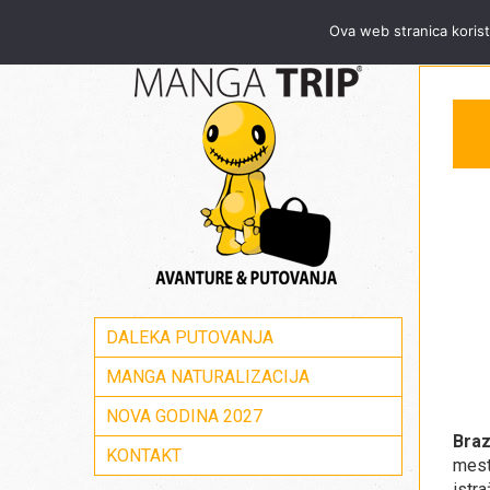
Za sve informacije pozovite Mang
Ova web stranica korist
DALEKA PUTOVANJA
MANGA NATURALIZACIJA
NOVA GODINA 2027
Braz
KONTAKT
mest
istr