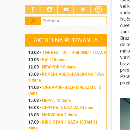
veli
vodo
Najču
čuve
zani
Braz
AKTUELNA PUTOVANJA
delo
mili
10.08 -
THE BEST OF THAILAND 17 DANA
visi
10.08 -
BALI 15 dana
braz
12.08 -
NEW YORK 8 dana
prir
13.08 -
KOPENHAGEN–FARSKA OSTRVA
Para
8 dana
proš
14.08 -
SINGAPUR-BALI–MALEZIJA 15
dana
15.08 -
NEPAL 12 dana
15.08 -
CENTRALNA AZIJA 34 dana
16.08 -
NORVEŠKA 7 dana
17.08 -
KIRGISTAN – KAZAHSTAN 11
dana