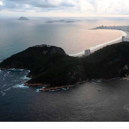
pasti oblik presovanog šećera, način na koji se nekada davno oblikovao,
oizvođač šećera, na svetu). Do vrha stene vozićemo se žičarom, iz koj
atus zaštićenog spomenika prirode, i deo je svetske baštine Uneska
ektakularan pogled na najpoznatija obeležja Rija:
most Rio – Niteroi
, 
venu plažu Kopakabanu (
Praia da Copacabana
). Pripremite fotoapar
u povoljni, imati priliku da vidimo i jedan od najlepših zalazaka Sunca.
let obuhvata:
let ne obuhvata:
Napojnice (bakšiš) i obroke.
et se realizuje iz mesta:
Rio De Janeiro