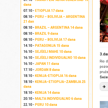
Iz
dana
pa
07.10 -
ETIOPIJA 17 dana
mo
08.10 -
PERU – BOLIVIJA – ARGENTINA
Iz
21 dan
Izl
08.10 -
BRAZIL – ARGENTINA 14 dana
08.10 -
BRAZIL 9 dana
08.10 -
PERU – BOLIVIJA 17 dana
14.10 -
PATAGONIJA 15 dana
16.10 -
SEJŠELI MAHE 10 dana
3.da
16.10 -
SEJŠELI INDIVIDUALNO 10 dana
Rio 
16.10 -
JAPAN 11 dana
pozor
17.10 -
JORDAN 8 dana
pruž
18.10 -
KENIJA-ETIOPIJA 16 dana
Šeće
18.10 -
KENIJA–ETIOPIJA–ZAMBIJA 25
dana
18.10 -
KENIJA 14 dana
Po
20.10 -
MALTA INDIVIDUALNO 6 dana
pe
22.10 -
PERU 10 dana
ne