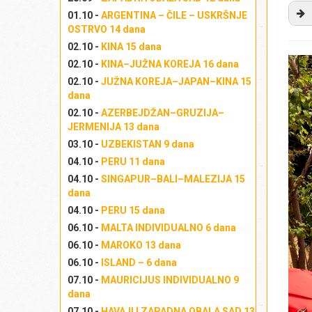
01.10 -
ARGENTINA – ČILE – USKRŠNJE
OSTRVO 14 dana
U 
02.10 -
KINA 15 dana
se
02.10 -
KINA–JUŽNA KOREJA 16 dana
ju
02.10 -
JUŽNA KOREJA–JAPAN–KINA 15
st
dana
u 
02.10 -
AZERBEJDŽAN–GRUZIJA–
s 
JERMENIJA 13 dana
no
03.10 -
UZBEKISTAN 9 dana
st
04.10 -
PERU 11 dana
kak
pr
04.10 -
SINGAPUR–BALI–MALEZIJA 15
dana
(
Gl
na
04.10 -
PERU 15 dana
na
06.10 -
MALTA INDIVIDUALNO 6 dana
Ža
06.10 -
MAROKO 13 dana
ka
06.10 -
ISLAND – 6 dana
(s
07.10 -
MAURICIJUS INDIVIDUALNO 9
Na
dana
za
07.10 -
HAVAJI I ZAPADNA OBALA SAD 13