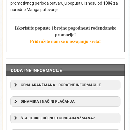
promotivnog perioda ostvaruju popust u iznosu od
100€
za
naredno Manga putovanje!
Broj putnika i uzrast
*
Iskoristite popuste i brojne pogodnosti rođendanske
promocije!
Pridružite nam se u osvajanju sveta!
Komentar
*
DODATNE INFORMACIJE
CENA ARANŽMANA - DODATNE INFORMACIJE
DODATNE INFORMACIJE:
DINAMIKA I NAČINI PLAĆANJA
Cena aranžmana
Cena aranžmana
ŠTA JE UKLJUČENO U CENU ARANŽMANA?
– uplatom avansa od min. 100€ u dinarskoj
protivvrednosti po srednjem kursu Narodne banke