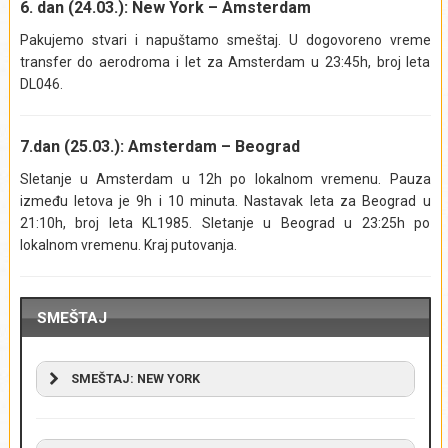
6. dan (24.03.): New York – Amsterdam
najvrednijih zemljišta na svetu i kako Ujedinjene Nacije
Pakujemo stvari i napuštamo smeštaj. U dogovoreno vreme
funkcionišu kao država unutar države. Naizostavan i je i
transfer do aerodroma i let za Amsterdam u 23:45h, broj leta
najveći gradski park – Central park, u kome ćemo se opustiti
DL046.
i uživati u omiljenom parčetu prirode Njujorčana u sred
urbane džungle. Slobodan ostatak dana.
Izlet obuhvata:
7.dan (25.03.): Amsterdam – Beograd
Izlet ne obuhvata:
Napojnice (bakšiš) i obroke.
Sletanje u Amsterdam u 12h po lokalnom vremenu. Pauza
Izlet se realizuje iz mesta:
Menhetn
između letova je 9h i 10 minuta. Nastavak leta za Beograd u
21:10h, broj leta KL1985. Sletanje u Beograd u 23:25h po
lokalnom vremenu. Kraj putovanja.
SMEŠTAJ
SMEŠTAJ: NEW YORK
Hotel Holiday Inn Manhattan – Chelsea 4*
–