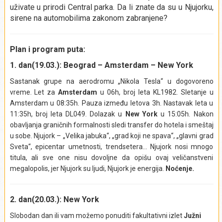
uživate u prirodi Central parka. Da li znate da su u Njujorku,
sirene na automobilima zakonom zabranjene?
Plan i program puta:
1. dan(19.03.): Beograd – Amsterdam – New York
Sastanak grupe na aerodromu „Nikola Tesla“ u dogovoreno
vreme. Let za
Amsterdam
u 06h, broj leta KL1982. Sletanje u
Amsterdam u 08:35h. Pauza između letova 3h. Nastavak leta u
11:35h, broj leta DL049. Dolazak u
New York
u 15:05h. Nakon
obavljanja graničnih formalnosti sledi transfer do hotela i smeštaj
u sobe. Njujork – „Velika jabuka“, „grad koji ne spava“, „glavni grad
Sveta“, epicentar umetnosti, trendsetera… Njujork nosi mnogo
titula, ali sve one nisu dovoljne da opišu ovaj veličanstveni
megalopolis, jer Njujork su ljudi, Njujork je energija.
Noćenje.
2. dan(20.03.): New York
Slobodan dan ili vam možemo ponuditi fakultativni izlet
Južni