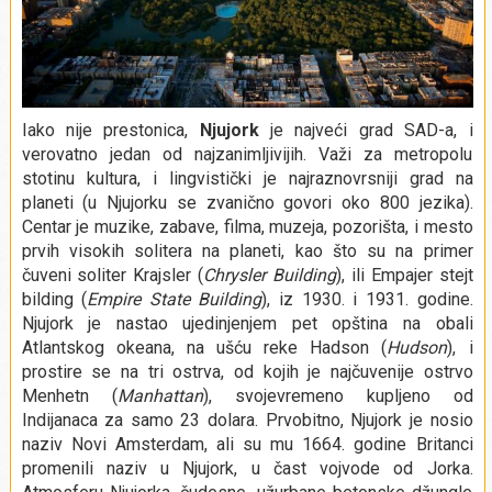
Iako nije prestonica,
Njujork
je najveći grad SAD-a, i
verovatno jedan od najzanimljivijih. Važi za metropolu
stotinu kultura, i lingvistički je najraznovrsniji grad na
planeti (u Njujorku se zvanično govori oko 800 jezika).
Centar je muzike, zabave, filma, muzeja, pozorišta, i mesto
prvih visokih solitera na planeti, kao što su na primer
čuveni soliter Krajsler (
Chrysler Building
), ili Empajer stejt
bilding (
Empire State Building
), iz 1930. i 1931. godine.
Njujork je nastao ujedinjenjem pet opština na obali
Atlantskog okeana, na ušću reke Hadson (
Hudson
), i
prostire se na tri ostrva, od kojih je najčuvenije ostrvo
Menhetn (
Manhattan
), svojevremeno kupljeno od
Indijanaca za samo 23 dolara. Prvobitno, Njujork je nosio
naziv Novi Amsterdam, ali su mu 1664. godine Britanci
promenili naziv u Njujork, u čast vojvode od Jorka.