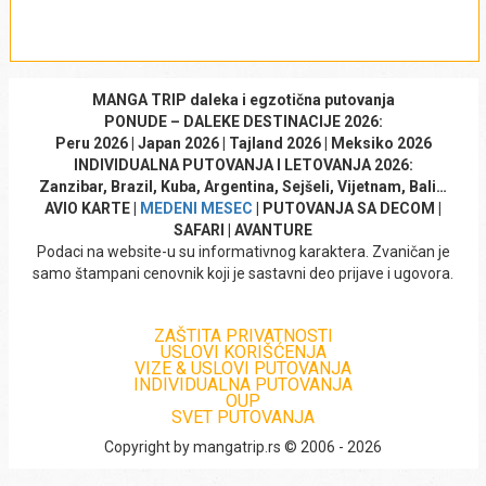
NEW YORK:
–
30€
Kontakt telefon
*
(instrukcije putem elektronske pošte)
4.
NEW YORK:
TIMES SQUARE I CENTRALNI MENHETN –
– Putem deviznog računa iz inostranstva (instrukcije
ZDRAVSTVENE OBAVEZE PUTNIKA:
30€
putem elektronske pošte)
– Platnim karticama u prostorijama agencije (Master,
MANGA TRIP daleka i egzotična putovanja
Visa, Maestro i Dina)
PONUDE – DALEKE DESTINACIJE 2026:
E-mail adresa
*
– Kreditnim karticama banke Intesa moguće je plaćati
Peru 2026 | Japan 2026 | Tajland 2026 | Meksiko 2026
do 6 jednakih mesečnih rata, bez kamate (Master, Visa,
INDIVIDUALNA PUTOVANJA I LETOVANJA 2026:
Zanzibar, Brazil, Kuba, Argentina, Sejšeli, Vijetnam, Bali…
Maestro): važi za poslovnicu u Beogradu
AVIO KARTE |
MEDENI MESEC
| PUTOVANJA SA DECOM |
– Online platnim karticama (Master, Visa, Maestro):
*Napomena:
SAFARI | AVANTURE
putem elektronske pošte (sigurni link WSPay)
NAPOMENE:
Broj putnika i uzrast
*
Podaci na website-u su informativnog karaktera. Zvaničan je
– Deponovanim čekovima gradjana do 6 mesečnih rata
samo štampani cenovnik koji je sastavni deo prijave i ugovora.
5.
Svi programi prilagođeni su aktuelnim uslovima
Sve navedene informacije su trenutne i podložne
(poslednja rata do max. 2 meseca nakon završetka
putovanja, uz najviše bezbednosne standarde, kako
promeni u svakom trenutku bez prethodne najave.
putovanja)
biste tokom puta bili sigurni i bezbrižni!
ZAŠTITA PRIVATNOSTI
USLOVI KORIŠĆENJA
Komentar
*
VIZE & USLOVI PUTOVANJA
INDIVIDUALNA PUTOVANJA
OUP
SVET PUTOVANJA
Copyright by mangatrip.rs © 2006 - 2026