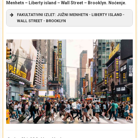
Menhetn – Liberty island – Wall Street – Brooklyn
.
Noćenje.
FAKULTATIVNI IZLET: JUŽNI MENHETN - LIBERTY ISLAND -
WALL STREET - BROOKLYN
Krećemo u posetu južnom Menhetnu, na mesto gde je
Njujork nastao, davne 1620. godine. U ovom delu grada,
mogu da se vide najstarije kolonijane crkve i američki
spomenici, čuveni
Wall street
, ali i najmoderniji neboderi.
Najviše zdanje u ovom delu grada je
novi Svetski trgovinski
centar
(
One World Trade Center
ili
Freedom Tower
), visine
541 metar, koji je podignut na mestu gde su nakon
terorističkog napada 2001. godine, srušene “kule
bliznakinje”. Do vidikovca ovog solitera vozi lift, gde se do
vrha stiže za samo 60 sekundi. S vrha “Tornja slobode”,
pružaju se prelepi pogledi na luku, okolna ostrva i na krovove
starijih i nižih njujorških nebodera, od kojih su mnogi
podignuti 1930-tih, u Art deko stilu. U neposrednoj blizini
zdanja, nalazi se Nacionalni memorijalni centar (
National
September 11 Memorial & Museum
), posvećen žrtvama
napada na kule bliznakinje 11. septembra 2001. godine.