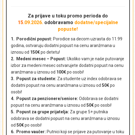
NAPRAVI REZERVACIJU - POŠALJI UPIT
AKTUELNA PUTOVANJA
Za prijave u toku promo perioda
do
15
.09.2026.
odobravamo
dodatne/specijalne
popuste!
Ime i prezime
*
1.
Porodični popust:
Porodice sa decom uzrasta do 11.99
godina, ostvaruju dodatni popust na cenu aranžmana u
iznosu od
150€
po detetu!
2. Medeni mesec – Popust:
Ukoliko vam je naše putovanje
Država
*
izbor za medeni mesec ostvarujete dodatni popust na cenu
aranžmana u iznosu od
100€
po osobi!
3. Popust za studente:
Za studente uz index odobrava se
dodatni popust na cenu aranžmana u iznosu od
50€
po
osobi!
Kontakt telefon
*
4. Popust za penzionere/seniore:
Odobrava se dodatni
popust na cenu aranžmana u iznosu od
50€
po osobi!
5. Popust za grupe prijatelja:
Za grupe 5+ putnika
odobrava se dodatni popust na cenu aranžmana u iznosu
od
50€
po osobi!
E-mail adresa
*
6. Promo vaučer:
Putnici koji se prijave za putovanje u toku