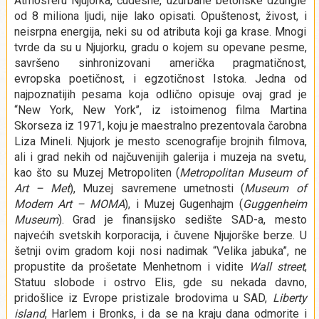
Atmosferu Njujorka, čudesne, užurbane betonske džungle
od 8 miliona ljudi, nije lako opisati. Opuštenost, živost, i
neisrpna energija, neki su od atributa koji ga krase. Mnogi
tvrde da su u Njujorku, gradu o kojem su opevane pesme,
savršeno sinhronizovani američka pragmatičnost,
evropska poetičnost, i egzotičnost Istoka. Jedna od
najpoznatijih pesama koja odlično opisuje ovaj grad je
“New York, New York’’, iz istoimenog filma Martina
Skorseza iz 1971, koju je maestralno prezentovala čarobna
Liza Mineli. Njujork je mesto scenografije brojnih filmova,
ali i grad nekih od najčuvenijih galerija i muzeja na svetu,
kao što su Muzej Metropoliten (
Metropolitan Museum of
Art – Met
), Muzej savremene umetnosti (
Museum of
Modern Art – MOMA
), i Muzej Gugenhajm (
Guggenheim
Museum
). Grad je finansijsko sedište SAD-a, mesto
najvećih svetskih korporacija, i čuvene Njujorške berze. U
šetnji ovim gradom koji nosi nadimak “Velika jabuka”, ne
propustite da prošetate Menhetnom i vidite
Wall street
,
Statuu slobode i ostrvo Elis, gde su nekada davno,
pridošlice iz Evrope pristizale brodovima u SAD,
Liberty
island
, Harlem i Bronks, i da se na kraju dana odmorite i