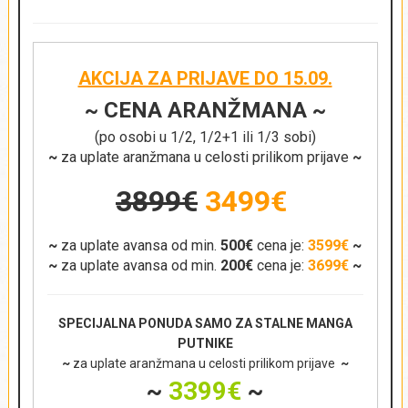
Napomena:
Proverite dostupnost željenog tipa sobe
prilikom rezervacije putovanja.
AKCIJA ZA PRIJAVE DO 15.09.
~ CENA ARANŽMANA ~
(po osobi u 1/2, 1/2+1 ili 1/3 sobi)
~
za uplate aranžmana u celosti prilikom prijave
~
3899€
3499€
~
za uplate avansa od min.
500€
cena je:
3599€
~
~
za uplate avansa od min.
200€
cena je:
3699€
~
SPECIJALNA PONUDA SAMO ZA STALNE MANGA
PUTNIKE
~
za uplate aranžmana u celosti prilikom prijave
~
~
3399€
~