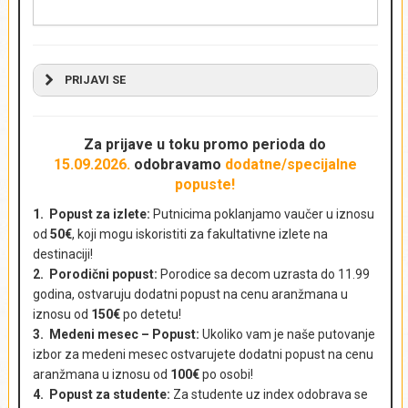
PRIJAVI SE
NAPRAVI REZERVACIJU - POŠALJI UPIT
AKTUELNA PUTOVANJA
Za prijave u toku promo perioda
do
15.09.2026.
odobravamo
dodatne/specijalne
popuste!
Ime i prezime
*
1. Popust za izlete:
Putnicima poklanjamo vaučer u iznosu
od
50€
, koji mogu iskoristiti za fakultativne izlete na
destinaciji!
2. Porodični popust:
Porodice sa decom uzrasta do 11.99
Država
*
godina, ostvaruju dodatni popust na cenu aranžmana u
iznosu od
150€
po detetu!
3. Medeni mesec – Popust:
Ukoliko vam je naše putovanje
izbor za medeni mesec ostvarujete dodatni popust na cenu
aranžmana u iznosu od
100€
po osobi!
Kontakt telefon
*
4. Popust za studente:
Za studente uz index odobrava se