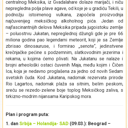
centralnog Meksika, iz Gvadalahare dolaze marijači, i niču
nepregledna polja plave agave, od koje je u gradiću Tekili, u
podnožju istoimenog vulkana, započela proizvodnja
najčuvenijeg meksičkog alkoholnog pića. Jedan od
najfascinantnijih delova Meksika pripada jugoistoku zemlje
– poluostrvu Jukatan, nepreglednoj džungli gde je pre 66
miliona godina pao legendarni meteorit, koji je sa Zemlje
zbrisao dinosauruse, i formirao „senote“, jedinstvene
krečnjačke pećine s podzemnim, slatkovodnim jezerima i
rekama, u kojima ćemo plivati. Na Jukatanu se nalaze i
brojni arheološki ostaci čuvenih Maja, među kojim i Čičen
Ica, koja je nedavno proglašena za jedno od novih Sedam
svetskih čuda. Kod Jukatana, nadomak rezervata prirode
Rio Lagartos, nadomak plaža sa sitnim, belim peskom,
sreću se rezedo-zelene boje toplog Meksičkog zaliva, s
tirkizno-modrim nijansama Karipskog mora.
Plan i program puta:
1. dan
Srbija – Holandija- SAD
(09.03.): Beograd –