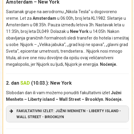
Amsterdam – New York
Sastanak grupe na aerodromu „Nikola Tesla“ u dogovoreno
vreme. Let za
Amsterdam
u 06:00h, broj leta KL1982. Sletanje u
Amsterdam u 08:35h. Pauza između letova 3h. Nastavak leta u
11:35h, broj leta DL049. Dolazak u
New York
u 14:05h. Nakon
obavljanja graničnih formalnosti sledi transfer do hotela i smeštaj
u sobe. Njujork – „Velika jabuka“, „grad koji ne spava“, „glavni grad
Sveta“, epicentar umetnosti, trendsetera… Njujork nosi mnogo
titula, ali sve one nisu dovoljne da opišu ovaj veličanstveni
megalopolis, jer Njujork su ljudi, Njujork je energija.
Noćenje.
2. dan
SAD
(10.03.): New York
Slobodan dan ili vam možemo ponuditi fakultativni izlet
Južni
Menhetn – Liberty island – Wall Street – Brooklyn
.
Noćenje.
FAKULTATIVNI IZLET: JUŽNI MENHETN - LIBERTY ISLAND -
WALL STREET - BROOKLYN
Krećemo u posetu južnom Menhetnu, na mesto gde je