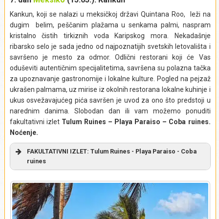
Kankun, koji se nalazi u meksičkoj državi Quintana Roo, leži na
dugim belim, peščanim plažama u senkama palmi, naspram
kristalno čistih tirkiznih voda Karipskog mora. Nekadašnje
ribarsko selo je sada jedno od najpoznatijih svetskih letovališta i
savršeno je mesto za odmor. Odlični restorani koji će Vas
oduševiti autentičnim specijalitetima, savršena su polazna tačka
za upoznavanje gastronomije i lokalne kulture. Pogled na pejzaž
ukrašen palmama, uz mirise iz okolnih restorana lokalne kuhinje i
ukus osvežavajućeg pića savršen je uvod za ono što predstoji u
narednim danima. Slobodan dan ili vam možemo ponuditi
fakultativni izlet
Tulum Ruines – Playa Paraiso – Coba ruines.
Noćenje.
FAKULTATIVNI IZLET: Tulum Ruines - Playa Paraiso - Coba
ruines
U jutarnjim satima krećemo na fakultativni izlet do
Nacionalnog parka
Tulum
, gde se danas nalaze ruševine
istoimenog majanskog grada. Mesto koje su u 6. veku, kao
luku na obali mora, podigli narodi pre Maja, danas svedoči o