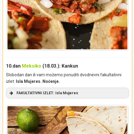
El Caracol
10.dan
Meksiko
(18.03.): Kankun
Cenote Ik Kil
Slobodan dan ili vam možemo ponuditi dvodnevni fakultativni
izlet:
Isla Mujeres. Noćenje.
FAKULTATIVNI IZLET: Isla Mujeres
U jutarnjim satima, krećemo na dvodnevni fakultativni izlet
na “Ostrvo žena” –
Isla Muheres
(
Isla Mujeres
). Autobuski
transfer do luke kod Kankuna, ukrcavanje na brod i nakon
vožnje od oko 30 minuta, dolazak na ostrvo. Odlazak do
hotela i smeštaj u sobe. Ovo relativno malo ostrvo dužine 7