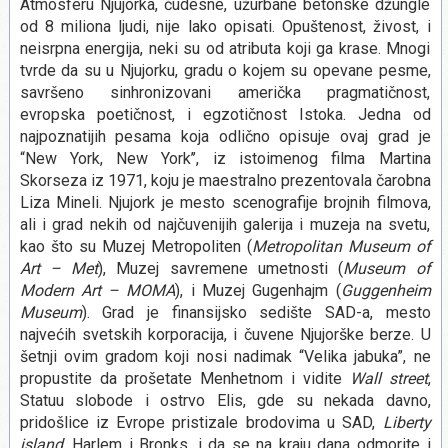
Atmosferu Njujorka, čudesne, užurbane betonske džungle
od 8 miliona ljudi, nije lako opisati. Opuštenost, živost, i
neisrpna energija, neki su od atributa koji ga krase. Mnogi
tvrde da su u Njujorku, gradu o kojem su opevane pesme,
savršeno sinhronizovani američka pragmatičnost,
evropska poetičnost, i egzotičnost Istoka. Jedna od
najpoznatijih pesama koja odlično opisuje ovaj grad je
“New York, New York’’, iz istoimenog filma Martina
Skorseza iz 1971, koju je maestralno prezentovala čarobna
Liza Mineli. Njujork je mesto scenografije brojnih filmova,
ali i grad nekih od najčuvenijih galerija i muzeja na svetu,
kao što su Muzej Metropoliten (
Metropolitan Museum of
Art – Met
), Muzej savremene umetnosti (
Museum of
Modern Art – MOMA
), i Muzej Gugenhajm (
Guggenheim
Museum
). Grad je finansijsko sedište SAD-a, mesto
najvećih svetskih korporacija, i čuvene Njujorške berze. U
šetnji ovim gradom koji nosi nadimak “Velika jabuka”, ne
propustite da prošetate Menhetnom i vidite
Wall street
,
Statuu slobode i ostrvo Elis, gde su nekada davno,
pridošlice iz Evrope pristizale brodovima u SAD,
Liberty
island
, Harlem i Bronks, i da se na kraju dana odmorite i