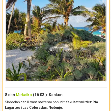
prvim kontaktima Maja i španskih osvajača. Grad na litici
visine 12 metara, ima pet kapija, i opasan je zidinama s tri
strane, dok je s četvrte strane otvoren prema moru. Tulum je
bio luka majanskog grada Kobe, i mesto gde se najviše
trgovalo dragim kamenjem i vulkanskim opsidijanom. U
blizini severnog zida, nalazi se sveto jezero, jedna od preko
6000 podzemnih “senota” (
cenote
) Jukatana, odakle se
stanovništvo snabdevalo pijaćom vodom. U okviru nalazišta,
na mestu odakle se posmatrao zalazak sunca, najveću
građevinu predstavlja
El Castillo
(na španskom “tvrđava”), s
figurama i maskama božanstava koja simbolizuju Veneru. U
jednom od hramova, Hramu fresaka, nalaze se prilično
dobro očuvani crteži koji predstavljaju “silazećeg boga”
Kukulkana. S litice jedinog majanskog grada koji se nalazi na
samoj obali, pruža se pogled na pučinu Karipskog mora.
Nakon završenog obilaska, pravimo pauzu na jednoj od
najlepših plaža Tuluma,
plaži Paraiso (
Playa Paraiso
)
,
8.dan
Meksiko
(16.03.): Kankun
smeštenoj u podnožju litice ovog veličanstvenog drevnog
grada. U dogovoreno vreme, krećemo ka unutrašnjosti
Slobodan dan ili vam možemo ponuditi fakultativni izlet:
Rio
poluostrva Jukatan. Put nas vodi ka Arheološkom nalazištu
Lagartos i Las Coloradas. Noćenje.