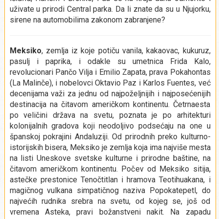
uživate u prirodi Central parka. Da li znate da su u Njujorku,
sirene na automobilima zakonom zabranjene?
Meksiko
, zemlja iz koje potiču vanila, kakaovac, kukuruz,
pasulj i paprika, i odakle su umetnica Frida Kalo,
revolucionari Pančo Vilja i Emilio Zapata, prava Pokahontas
(La Malinče), i nobelovci Oktavio Paz i Karlos Fuentes, već
decenijama važi za jednu od najpoželjnijih i najposećenijih
destinacija na čitavom američkom kontinentu. Četrnaesta
po veličini država na svetu, poznata je po arhitekturi
kolonijalnih gradova koji neodoljivo podsećaju na one u
španskoj pokrajini Andaluziji. Od prirodnih preko kulturno-
istorijskih bisera, Meksiko je zemlja koja ima najviše mesta
na listi Uneskove svetske kulturne i prirodne baštine, na
čitavom američkom kontinentu. Počev od Meksiko sitija,
astečke prestonice Tenočtitlan i hramova Teotihuakana, i
magičnog vulkana simpatičnog naziva Popokatepetl, do
najvećih rudnika srebra na svetu, od kojeg se, još od
vremena Asteka, pravi božanstveni nakit. Na zapadu