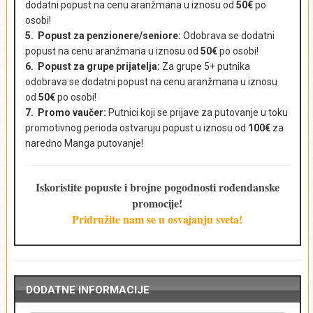
dodatni popust na cenu aranžmana u iznosu od
50€
po
osobi!
5. Popust za penzionere/seniore:
Odobrava se dodatni
popust na cenu aranžmana u iznosu od
50€
po osobi!
E-mail adresa
*
6. Popust za grupe prijatelja:
Za grupe 5+ putnika
odobrava se dodatni popust na cenu aranžmana u iznosu
od
50€
po osobi!
7. Promo vaučer:
Putnici koji se prijave za putovanje u toku
promotivnog perioda ostvaruju popust u iznosu od
100€
za
Broj putnika i uzrast
*
naredno Manga putovanje!
Iskoristite popuste i brojne pogodnosti rođendanske
promocije!
Komentar
*
Pridružite nam se u osvajanju sveta!
DODATNE INFORMACIJE