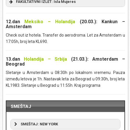
FAKULTATIVNI IZLET: Isla Mujeres
Odjavljujemo se iz hotela. Nastavljamo s uživanjem i
sunčanjem na jednoj od najlepših plaža Kariba, uz
12.dan
Meksiko – Holandija
(20.03.): Kankun –
gastronomske specijalitete lokalnih restorana, ispijanje
Amsterdam
lokalnih koktela, i kokosa s kokosovim mlekom. Ukoliko želite
Check out iz hotela. Transfer do aerodroma. Let za Amsterdam u
da kupite suvenire, gradić Plaja Norte ima veoma dobru
17:05h, broj leta KL690.
ponudu – od tekstilne robe, novčanika i nesesera u tipičnim
bojama i šarama Meksika, preko kupaćih kostima, marama,
nakita od šarenih perli, sombrera i magneta sa lobanjama u
13.dan
Holandija
– Srbija
(21.03.):
Amsterdam
–
Beograd
stilu
“Dia de los Muertos”
. U dogovoreno vreme, transfer do
luke, vožnja brodom i zatim vožnja do Plaje Del Karmen.
Sletanje u Amsterdam u 08:30h po lokalnom vremenu. Pauza
Povratak u smeštaj.
između letova je 1h. Nastavak leta za Beograd u 09:30h, broj leta
KL1983. Sletanje u Beograd u 11:55h. Kraj programa
Izlet obuhvata:
povratni transfer Playa Del Carmen –
Cancun (luka) – Playa Del Carmen, povratni brodski transfer
Cancun – Isla Mujeres – Cancun, smeštaj (1 noćenje – hotel
3*) i uslugu vodiča.
SMEŠTAJ
Izlet ne obuhvata:
Napojnice (bakšiš) i obroke.
Izlet se realizuje iz mesta:
Kankun
SMEŠTAJ: NEW YORK