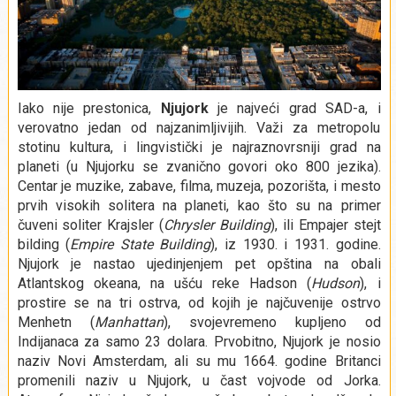
Iako nije prestonica,
Njujork
je najveći grad SAD-a, i
verovatno jedan od najzanimljivijih. Važi za metropolu
stotinu kultura, i lingvistički je najraznovrsniji grad na
planeti (u Njujorku se zvanično govori oko 800 jezika).
Centar je muzike, zabave, filma, muzeja, pozorišta, i mesto
prvih visokih solitera na planeti, kao što su na primer
čuveni soliter Krajsler (
Chrysler Building
), ili Empajer stejt
bilding (
Empire State Building
), iz 1930. i 1931. godine.
Njujork je nastao ujedinjenjem pet opština na obali
Atlantskog okeana, na ušću reke Hadson (
Hudson
), i
prostire se na tri ostrva, od kojih je najčuvenije ostrvo
Menhetn (
Manhattan
), svojevremeno kupljeno od
Indijanaca za samo 23 dolara. Prvobitno, Njujork je nosio
naziv Novi Amsterdam, ali su mu 1664. godine Britanci
promenili naziv u Njujork, u čast vojvode od Jorka.