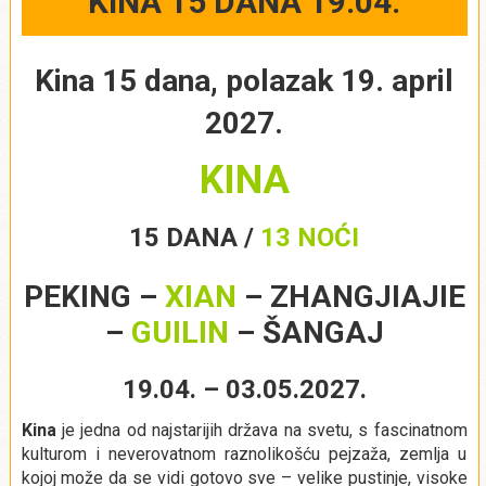
KINA 15 DANA 19.04.
Kina 15 dana, polazak 19. april
2027.
KINA
15 DANA /
13 NOĆI
PEKING –
XIAN
– ZHANGJIAJIE
–
GUILIN
– ŠANGAJ
19.04. – 03.05.2027.
Kina
je jedna od najstarijih država na svetu, s fascinatnom
kulturom i neverovatnom raznolikošću pejzaža, zemlja u
kojoj može da se vidi gotovo sve – velike pustinje, visoke