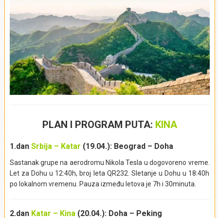
PLAN I PROGRAM PUTA:
KINA
1.dan
Srbija – Katar
(19.04.): Beograd – Doha
Sastanak grupe na aerodromu Nikola Tesla u dogovoreno vreme.
Let za Dohu u 12:40h, broj leta QR232. Sletanje u Dohu u 18:40h
po lokalnom vremenu. Pauza između letova je 7h i 30minuta.
2.dan
Katar – Kina
(20.04.): Doha – Peking