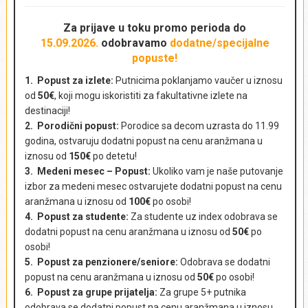
NAPRAVI REZERVACIJU - POŠALJI UPIT
AKTUELNA PUTOVANJA
Za prijave u toku promo perioda
do
15.09.2026.
odobravamo
dodatne/specijalne
popuste!
Ime i prezime
*
1. Popust za izlete:
Putnicima poklanjamo vaučer u iznosu
od
50€
, koji mogu iskoristiti za fakultativne izlete na
destinaciji!
2. Porodični popust:
Porodice sa decom uzrasta do 11.99
Država
*
godina, ostvaruju dodatni popust na cenu aranžmana u
iznosu od
150€
po detetu!
3. Medeni mesec – Popust:
Ukoliko vam je naše putovanje
izbor za medeni mesec ostvarujete dodatni popust na cenu
aranžmana u iznosu od
100€
po osobi!
Kontakt telefon
*
4. Popust za studente:
Za studente uz index odobrava se
dodatni popust na cenu aranžmana u iznosu od
50€
po
osobi!
5. Popust za penzionere/seniore:
Odobrava se dodatni
popust na cenu aranžmana u iznosu od
50€
po osobi!
E-mail adresa
*
6. Popust za grupe prijatelja:
Za grupe 5+ putnika
odobrava se dodatni popust na cenu aranžmana u iznosu