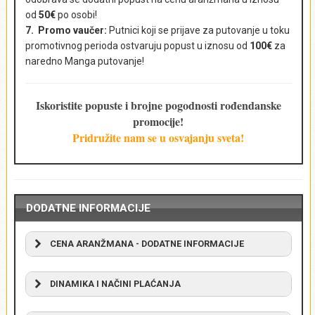
od
50€
po osobi!
7. Promo vaučer:
Putnici koji se prijave za putovanje u toku
promotivnog perioda ostvaruju popust u iznosu od
100€
za
Broj putnika i uzrast
*
naredno Manga putovanje!
Iskoristite popuste i brojne pogodnosti rođendanske
promocije!
Komentar
*
Pridružite nam se u osvajanju sveta!
DODATNE INFORMACIJE
CENA ARANŽMANA - DODATNE INFORMACIJE
DODATNE INFORMACIJE:
DINAMIKA I NAČINI PLAĆANJA
Cena aranžmana