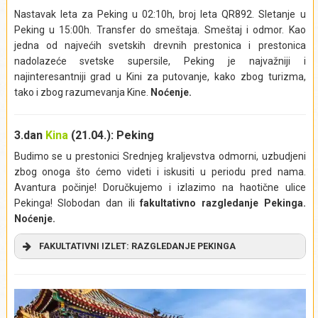
Nastavak leta za Peking u 02:10h, broj leta QR892. Sletanje u
Peking u 15:00h. Transfer do smeštaja. Smeštaj i odmor. Kao
jedna od najvećih svetskih drevnih prestonica i prestonica
nadolazeće svetske supersile, Peking je najvažniji i
najinteresantniji grad u Kini za putovanje, kako zbog turizma,
tako i zbog razumevanja Kine.
Noćenje.
3.dan
Kina
(21.04.): Peking
Budimo se u prestonici Srednjeg kraljevstva odmorni, uzbudjeni
zbog onoga što ćemo videti i iskusiti u periodu pred nama.
Avantura počinje! Doručkujemo i izlazimo na haotične ulice
Pekinga! Slobodan dan ili
fakultativno razgledanje Pekinga.
Noćenje.
FAKULTATIVNI IZLET: RAZGLEDANJE PEKINGA
Krećemo u pešačku turu i upoznajemo se s najvećim
znamenitostima prestonice Kine. Prvo odlazimo do
trga
Tijenanmen
(
Tiananmen
), osmog najvećeg trga na svetu, čiji