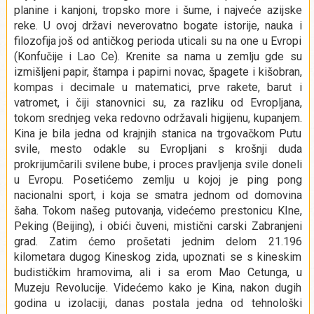
planine i kanjoni, tropsko more i šume, i najveće azijske
reke. U ovoj državi neverovatno bogate istorije, nauka i
filozofija još od antičkog perioda uticali su na one u Evropi
(Konfučije i Lao Ce). Krenite sa nama u zemlju gde su
izmišljeni papir, štampa i papirni novac, špagete i kišobran,
kompas i decimale u matematici, prve rakete, barut i
vatromet, i čiji stanovnici su, za razliku od Evropljana,
tokom srednjeg veka redovno održavali higijenu, kupanjem.
Kina je bila jedna od krajnjih stanica na trgovačkom Putu
svile, mesto odakle su Evropljani s krošnji duda
prokrijumčarili svilene bube, i proces pravljenja svile doneli
u Evropu. Posetićemo zemlju u kojoj je ping pong
nacionalni sport, i koja se smatra jednom od domovina
šaha. Tokom našeg putovanja, videćemo prestonicu KIne,
Peking (Beijing), i obići čuveni, mistični carski Zabranjeni
grad. Zatim ćemo prošetati jednim delom 21.196
kilometara dugog Kineskog zida, upoznati se s kineskim
budističkim hramovima, ali i sa erom Mao Cetunga, u
Muzeju Revolucije. Videćemo kako je Kina, nakon dugih
godina u izolaciji, danas postala jedna od tehnološki