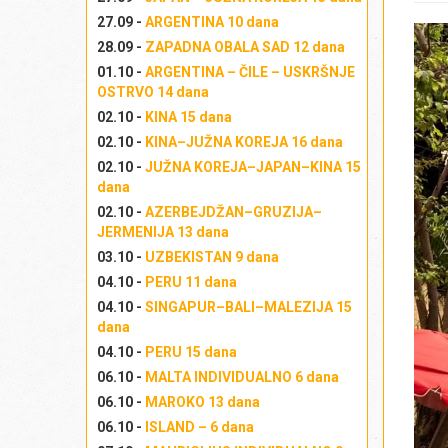
Po
pr
27.09 -
ARGENTINA 10 dana
pe
(
Gl
ne
28.09 -
ZAPADNA OBALA SAD 12 dana
na
ku
01.10 -
ARGENTINA – ČILE – USKRŠNJE
na
pr
OSTRVO 14 dana
Ža
st
02.10 -
KINA 15 dana
ka
sp
02.10 -
KINA–JUŽNA KOREJA 16 dana
(s
ču
02.10 -
JUŽNA KOREJA–JAPAN–KINA 15
Na
bud
dana
za
Iz
02.10 -
AZERBEJDŽAN–GRUZIJA–
Iz
usp
JERMENIJA 13 dana
po
Iz
03.10 -
UZBEKISTAN 9 dana
pr
Izl
04.10 -
PERU 11 dana
Iz
04.10 -
SINGAPUR–BALI–MALEZIJA 15
Izl
dana
04.10 -
PERU 15 dana
06.10 -
MALTA INDIVIDUALNO 6 dana
06.10 -
MAROKO 13 dana
06.10 -
ISLAND – 6 dana