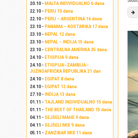
Slobo
un
Iz
sv
20.10 -
MALTA INDIVIDUALNO 6 dana
(
R
Izl
re
22.10 -
PERU 10 dana
Mo
Iz
22.10 -
PERU – ARGENTINA 16 dana
dr
Po
23.10 -
PANAMA – KOSTARIKA 17 dana
par
pi
Iz
23.10 -
NEPAL 12 dana
ig
ko
Izl
23.10 -
NEPAL – INDIJA 15 dana
fu
už
23.10 -
CENTRALNA AMERIKA 35 dana
por
Iz
24.10 -
ETIOPIJA 9 dana
vek
Iz
evr
24.10 -
ETIOPIJA–ZAMBIJA–
Izl
JUŽNOAFRIČKA REPUBLIKA 21 dan
zv
po
24.10 -
EGIPAT 8 dana
ko
24.10 -
EGIPAT 12 dana
kra
27.10 -
INDIJA 13 dana
Na
01.11 -
TAJLAND INDIVIDUALNO 15 dana
Br
01.11 -
THE BEST OF THAILAND 15 dana
po
04.11 -
SEJŠELI MAHE 9 dana
go
04.11 -
SEJŠELI MIX 9 dana
Ža
05.11 -
ZANZIBAR MIX 11 dana
Iz