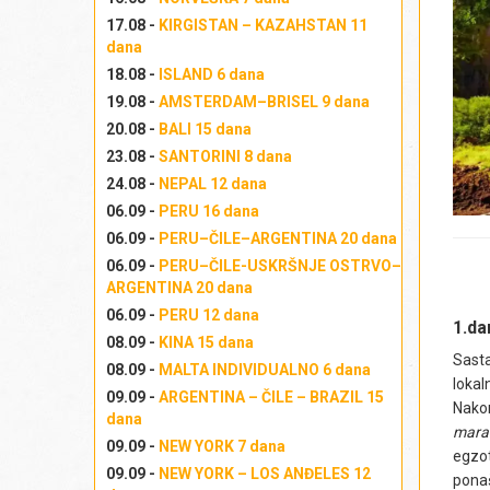
17.08 -
KIRGISTAN – KAZAHSTAN 11
dana
18.08 -
ISLAND 6 dana
19.08 -
AMSTERDAM–BRISEL 9 dana
20.08 -
BALI 15 dana
23.08 -
SANTORINI 8 dana
24.08 -
NEPAL 12 dana
06.09 -
PERU 16 dana
06.09 -
PERU–ČILE–ARGENTINA 20 dana
06.09 -
PERU–ČILE-USKRŠNJE OSTRVO–
ARGENTINA 20 dana
06.09 -
PERU 12 dana
1.da
08.09 -
KINA 15 dana
Sast
08.09 -
MALTA INDIVIDUALNO 6 dana
lokal
09.09 -
ARGENTINA – ČILE – BRAZIL 15
Nakon
dana
mara
09.09 -
NEW YORK 7 dana
egzot
09.09 -
NEW YORK – LOS ANĐELES 12
ponaš