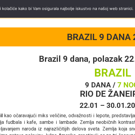
a Trip tim
Tel.
+381 11 40 95 295
;
mob.
+381 65 3444 600
radnim danima od
i kolačiće kako bi Vam osigurala najbolje iskustvo na našoj web stranici.
BRAZIL 9 DANA 
Brazil 9 dana, polazak 22
BRAZIL
9 DANA /
7 NO
RIO DE ŽANE
22.01 – 30.01.2
il
kao očaravajući miks veličine, odvažnosti i lepote, predstavlj
ja fudbala i kafe, sambe i lambade. Zemlja neobičnih kontrast
ljavanjem naroda iz najrazličitijih delova sveta. Zemlja koja 