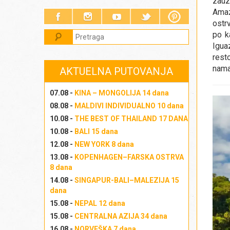
zauz
Amaz
ostrv
po k
Igua
rest
nama
AKTUELNA PUTOVANJA
07.08 -
KINA – MONGOLIJA 14 dana
08.08 -
MALDIVI INDIVIDUALNO 10 dana
10.08 -
THE BEST OF THAILAND 17 DANA
10.08 -
BALI 15 dana
12.08 -
NEW YORK 8 dana
13.08 -
KOPENHAGEN–FARSKA OSTRVA
8 dana
14.08 -
SINGAPUR-BALI–MALEZIJA 15
dana
15.08 -
NEPAL 12 dana
15.08 -
CENTRALNA AZIJA 34 dana
16.08 -
NORVEŠKA 7 dana