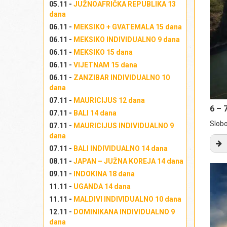
05.11 -
JUŽNOAFRIČKA REPUBLIKA 13
dana
06.11 -
MEKSIKO + GVATEMALA 15 dana
Iz
06.11 -
MEKSIKO INDIVIDUALNO 9 dana
Izl
06.11 -
MEKSIKO 15 dana
06.11 -
VIJETNAM 15 dana
06.11 -
ZANZIBAR INDIVIDUALNO 10
dana
07.11 -
MAURICIJUS 12 dana
6 – 
07.11 -
BALI 14 dana
Slobo
07.11 -
MAURICIJUS INDIVIDUALNO 9
dana
07.11 -
BALI INDIVIDUALNO 14 dana
08.11 -
JAPAN – JUŽNA KOREJA 14 dana
PR
09.11 -
INDOKINA 18 dana
11.11 -
UGANDA 14 dana
do
11.11 -
MALDIVI INDIVIDUALNO 10 dana
Ig
12.11 -
DOMINIKANA INDIVIDUALNO 9
dana