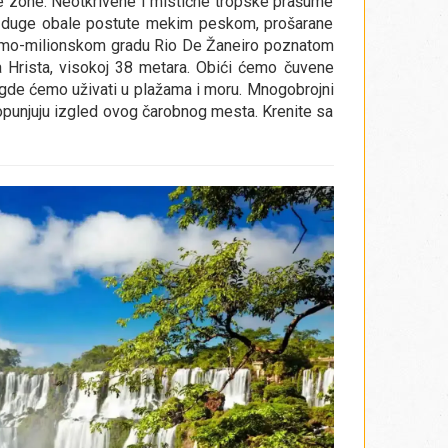
e zone. Neotkrivene i mistične tropske prašume
, duge obale postute mekim peskom, prošarane
mo-milionskom gradu Rio De Žaneiro poznatom
 Hrista, visokoj 38 metara. Obići ćemo čuvene
gde ćemo uživati u plažama i moru. Mnogobrojni
 dopunjuju izgled ovog čarobnog mesta. Krenite sa