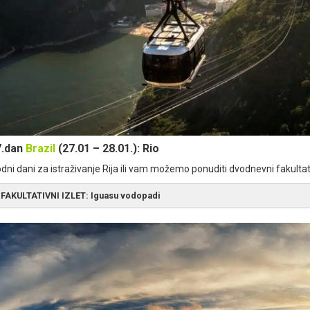
let ne obuhvata:
Napojnice (bakšiš) i obroke.
et se realizuje iz mesta:
Rio De Janeiro
7.dan
Brazil
(27.01 – 28.01.): Rio
dni dani za istraživanje Rija ili vam možemo ponuditi dvodnevni fakultati
FAKULTATIVNI IZLET:
Iguasu vodopadi
OGRAM IZLETA: 27.01
–
1 dan
 Iguaçu
Cataratas do Iguaçu
uaçu
Noćenje