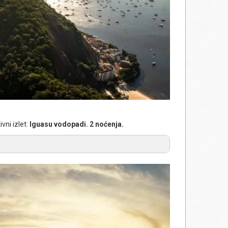
vni izlet:
Iguasu vodopadi
.
2 noćenja.
Cataratas del Iguazu
Foz
Foz do
 u Foz do Iguasu.