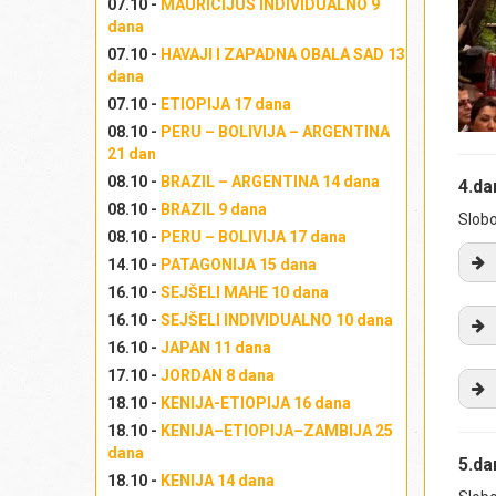
07.10 -
MAURICIJUS INDIVIDUALNO 9
dana
07.10 -
HAVAJI I ZAPADNA OBALA SAD 13
dana
07.10 -
ETIOPIJA 17 dana
08.10 -
PERU – BOLIVIJA – ARGENTINA
21 dan
08.10 -
BRAZIL – ARGENTINA 14 dana
4.d
08.10 -
BRAZIL 9 dana
Slobo
08.10 -
PERU – BOLIVIJA 17 dana
14.10 -
PATAGONIJA 15 dana
16.10 -
SEJŠELI MAHE 10 dana
Iz
16.10 -
SEJŠELI INDIVIDUALNO 10 dana
La
16.10 -
JAPAN 11 dana
st
17.10 -
JORDAN 8 dana
ok
ul
18.10 -
KENIJA-ETIOPIJA 16 dana
pr
Ov
18.10 -
KENIJA–ETIOPIJA–ZAMBIJA 25
pol
dana
pa
5.d
ne
Iz
(
M
18.10 -
KENIJA 14 dana