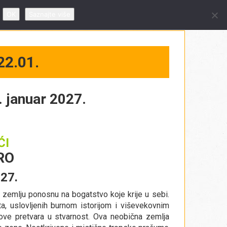
 09 – 19h, subotom od 10 – 14h
OK
Saznajte više
22.01.
. januar 2027.
ĆI
IRO
027.
a zemlju ponosnu na bogatstvo koje krije u sebi.
a, uslovljenih burnom istorijom i viševekovnim
snove pretvara u stvarnost. Ova neobična zemlja