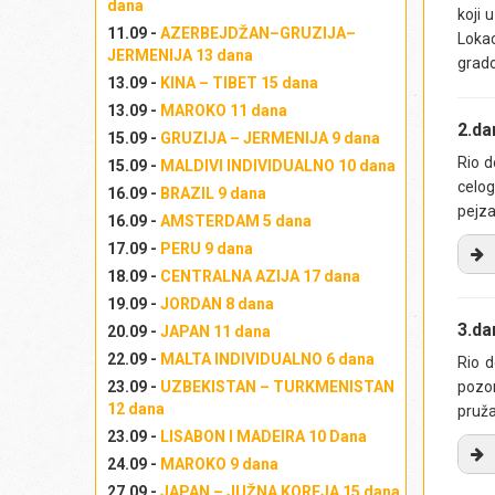
dana
koji 
11.09 -
AZERBEJDŽAN–GRUZIJA–
Loka
JERMENIJA 13 dana
grado
13.09 -
KINA – TIBET 15 dana
13.09 -
MAROKO 11 dana
2.d
15.09 -
GRUZIJA – JERMENIJA 9 dana
Rio d
15.09 -
MALDIVI INDIVIDUALNO 10 dana
celog
16.09 -
BRAZIL 9 dana
pejza
16.09 -
AMSTERDAM 5 dana
17.09 -
PERU 9 dana
18.09 -
CENTRALNA AZIJA 17 dana
U 
19.09 -
JORDAN 8 dana
se
3.d
20.09 -
JAPAN 11 dana
ju
22.09 -
MALTA INDIVIDUALNO 6 dana
Rio 
st
pozor
23.09 -
UZBEKISTAN – TURKMENISTAN
u 
12 dana
pruža
s 
23.09 -
LISABON I MADEIRA 10 Dana
no
24.09 -
MAROKO 9 dana
st
kak
27.09 -
JAPAN – JUŽNA KOREJA 15 dana