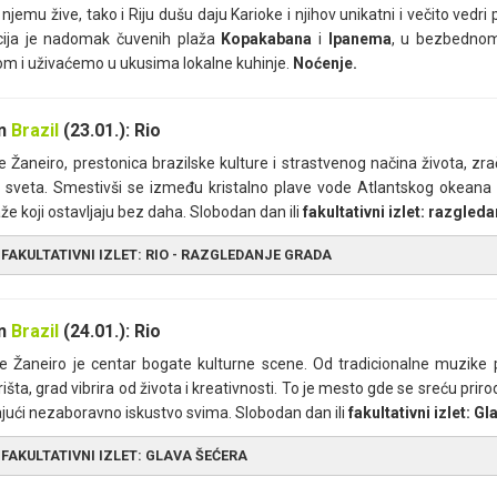
u njemu žive, tako i Riju dušu daju Karioke i njihov unikatni i večito ve
cija je nadomak čuvenih plaža
Kopakabana
i
Ipanema
, u bezbednom
m i uživaćemo u ukusima lokalne kuhinje.
Noćenje.
an
Brazil
(23.01.): Rio
e Žaneiro, prestonica brazilske kulture i strastvenog načina života, z
 sveta. Smestivši se između kristalno plave vode Atlantskog okeana 
že koji ostavljaju bez daha. Slobodan dan ili
fakultativni izlet: razgleda
FAKULTATIVNI IZLET: RIO - RAZGLEDANJE GRADA
jutarnjim satima, krećemo u obilazak Rio de Žaneira. Tokom izleta sti
 s načinom života i zanimljivim pejzažima u zaleđu ovog grada. Naselj
an
Brazil
(24.01.): Rio
žnoj zoni Rija. Mirna četvrt Flamengo, poznata je po velelepnim kolonij
de Žaneiro je centar bogate kulturne scene. Od tradicionalne muzik
ambenim zgradama. U poređenju s Flamengom, Botafogo je užurbana, ko
išta, grad vibrira od života i kreativnosti. To je mesto gde se sreću priro
obliku polumeseca, na peščanoj plaži, s pogledom na Glavu šećera. Dal
jući nezaboravno iskustvo svima. Slobodan dan ili
fakultativni izlet: G
drvećem, bioskopima, muzejima, restoranima i tržnim centrima, kao
ćnim klubovima. Kroz šumu Tižuka (
Tijuca
) i
Paineiras
, popećemo se n
FAKULTATIVNI IZLET: GLAVA ŠEĆERA
atue
Hrista Spasitelja (
Cristo Redentor
), odakle se pružaju fascinantne
o još nazivaju Rio de Žaneiro. Statua Hrista u art deko stilu, našla se