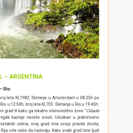
L – ARGENTINA
– Rio
roj leta KL1982. Sletanje u Amsterdam u 08:25h po
o u 12:50h, broj leta KL705. Sletanje u Rio u 19:45h.
i grad ili kako ga lokalno stanovništvo zove “
Cidade
nigde kasnije nećete sresti. Ušuškan u jedinstveno
talnih celina, ovaj grad ima svoja pravila života,
 Rija vole sebe da nazivaju. Kako svaki grad čine ljudi