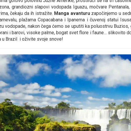
ima gotovo polovinu Južne Amerike, prostirući se na tri časovn
ona, grandiozni slapovi vodopada Iguazu, močvare Pentanala
ima, čekaju da ih istražite.
Manga avanturu
započinjemo u sed
arnevalu, plažama Copacabana i Ipanema i čuvenoj statui Isusa
zu vodopade, nakon čega ćemo se uputiti ka poluostrvu Buzios, 
orani i barovi, visoke palme, bogat svet flore i faune… slikovito
 u Brazil i oživite svoje snove!