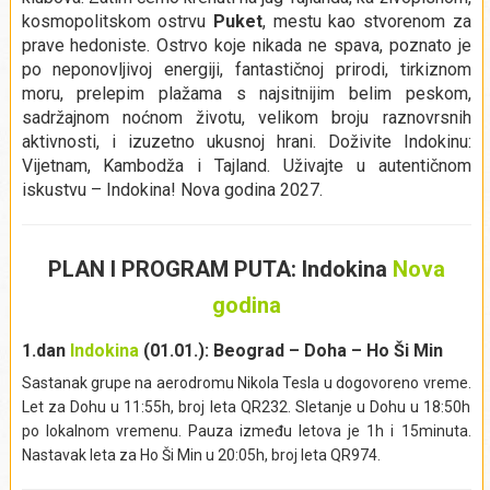
kosmopolitskom ostrvu
Puket
, mestu kao stvorenom za
prave hedoniste. Ostrvo koje nikada ne spava, poznato je
po neponovljivoj energiji, fantastičnoj prirodi, tirkiznom
moru, prelepim plažama s najsitnijim belim peskom,
sadržajnom noćnom životu, velikom broju raznovrsnih
aktivnosti, i izuzetno ukusnoj hrani. Doživite Indokinu:
Vijetnam, Kambodža i Tajland. Uživajte u autentičnom
iskustvu – Indokina! Nova godina 2027.
PLAN I PROGRAM PUTA: Indokina
Nova
godina
1.dan
Indokina
(01.01.): Beograd – Doha – Ho Ši Min
Sastanak grupe na aerodromu Nikola Tesla u dogovoreno vreme.
Let za Dohu u 11:55h, broj leta QR232. Sletanje u Dohu u 18:50h
po lokalnom vremenu. Pauza između letova je 1h i 15minuta.
Nastavak leta za Ho Ši Min u 20:05h, broj leta QR974.