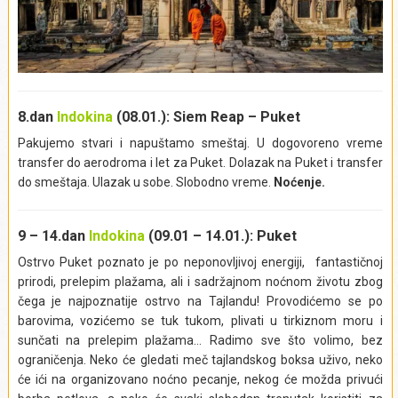
izdvajaju u odnosu na ostale, i koje ćemo posetiti, su
Krunidbena hala i Srebrna pagoda. U Krunidbenoj hali nalazi
se kraljevski tron na koji monarh seda kada stupa na
kraljevsku dužnost, dok je Srebrna pagoda poznata po podu
obloženom s preko pet tona pločica od čistog srebra, zbog
čega je i dobila ovaj naziv.
8.dan
Indokina
(08.01.): Siem Reap – Puket
Angkor
Izlet obuhvata:
Wat
Pakujemo stvari i napuštamo smeštaj. U dogovoreno vreme
Izlet ne obuhvata:
Napojnice (bakšiš), obroke.
transfer do aerodroma i let za Puket. Dolazak na Puket i transfer
Izlet se realizuje iz mesta:
Pnom Pen
do smeštaja. Ulazak u sobe. Slobodno vreme.
Noćenje.
9 – 14.dan
Indokina
(09.01 – 14.01.): Puket
Ostrvo Puket poznato je po neponovljivoj energiji, fantastičnoj
prirodi, prelepim plažama, ali i sadržajnom noćnom životu zbog
čega je najpoznatije ostrvo na Tajlandu! Provodićemo se po
barovima, vozićemo se tuk tukom, plivati u tirkiznom moru i
Bayon
sunčati na prelepim plažama… Radimo sve što volimo, bez
ograničenja. Neko će gledati meč tajlandskog boksa uživo, neko
Baphuon
će ići na organizovano noćno pecanje, nekog će možda privući
Banteay Kdei