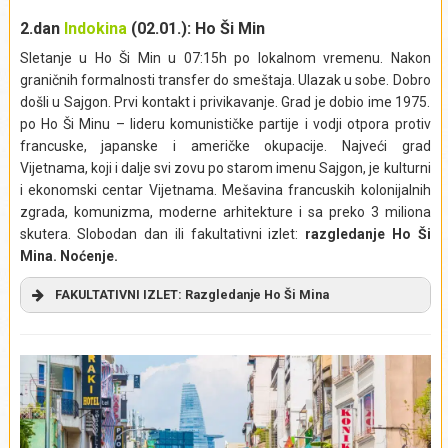
2.dan
Indokina
(02.01.): Ho Ši Min
Sletanje u Ho Ši Min u 07:15h po lokalnom vremenu. Nakon
graničnih formalnosti transfer do smeštaja. Ulazak u sobe. Dobro
došli u Sajgon. Prvi kontakt i privikavanje. Grad je dobio ime 1975.
po Ho Ši Minu – lideru komunističke partije i vodji otpora protiv
francuske, japanske i američke okupacije. Najveći grad
Vijetnama, koji i dalje svi zovu po starom imenu Sajgon, je kulturni
i ekonomski centar Vijetnama. Mešavina francuskih kolonijalnih
zgrada, komunizma, moderne arhitekture i sa preko 3 miliona
skutera. Slobodan dan ili fakultativni izlet:
razgledanje Ho Ši
Mina. Noćenje.
FAKULTATIVNI IZLET:
Razgledanje Ho Ši Mina
Krećemo u obilazak Ho Ši Mina, poludnevnu pešačku turu
tokom koje ćemo upoznati centralni, kulturno-istorijski deo
najvećeg grada u južnom Vijetnamu, i ekonomsku
prestonicu ove zemlje. Tokom lagane šetnje, obići ćemo
najznačajnije znamenitosti Ho Ši Mina i upoznati život grada
koji je nekada nosio naziv Sajgon. Saznaćemo više o