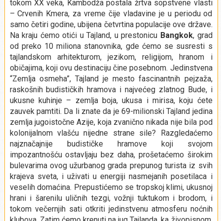
tokom XX veka, Kambodža postala žrtva sopstvene vlasti
– Crvenih Kmera, za vreme čije vladavine je u periodu od
samo četiri godine, ubijena četvrtina populacije ove države
.
Na kraju ćemo otići u Tajland, u prestonicu
Bangkok
, grad
od preko 10 miliona stanovnika, gde ćemo se susresti s
tajlandskom arhitekturom, jezikom, religijom, hranom i
običajima, koji ovu destinaciju čine posebnom. Jedinstvena
“Zemlja osmeha”, Tajland je mesto fascinantnih pejzaža,
raskošnih budističkih hramova i najvećeg zlatnog Bude, i
ukusne kuhinje – zemlja boja, ukusa i mirisa, koju ćete
zauvek pamtiti.
Da li znate da je 69-milionski Tajland jedina
zemlja jugoistočne Azije, koja zvanično nikada nije bila pod
kolonijalnom vlašću nijedne strane sile?
Razgledaćemo
najznačajnije budističke hramove koji svojom
impozantnošću ostavljaju bez daha, prošetaćemo širokim
bulevarima ovog užurbanog grada prepunog turista iz svih
krajeva sveta, i uživati u energiji nasmejanih posetilaca i
veselih domaćina. Prepustićemo se tropskoj klimi, ukusnoj
hrani i šarenilu uličnih tezgi, vožnji tuktukom i brodom, i
tokom večernjih sati otkriti jedinstvenu atmosferu noćnih
klubova. Zatim ćemo krenuti na jug Tajlanda, ka živopisnom,