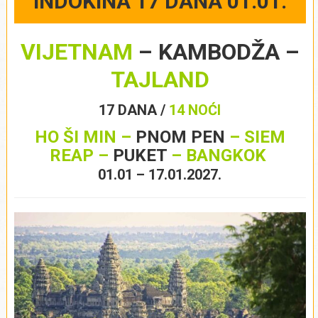
INDOKINA 17 DANA 01.01.
VIJETNAM
– KAMBODŽA –
TAJLAND
17 DANA /
14 NOĆI
HO ŠI MIN
–
PNOM PEN
– SIEM
REAP –
PUKET
– BANGKOK
01.01 – 17.01.2027.