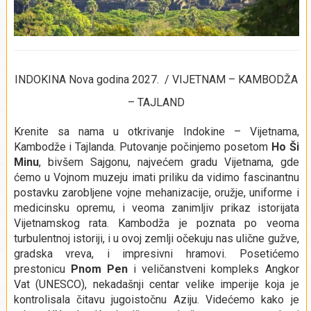
INDOKINA Nova godina 2027. / VIJETNAM – KAMBODŽA
– TAJLAND
Krenite sa nama u otkrivanje Indokine – Vijetnama,
Kambodže i Tajlanda.
Putovanje počinjemo posetom
Ho Ši
Minu
, bivšem Sajgonu, najvećem gradu Vijetnama, gde
ćemo u Vojnom muzeju imati priliku da vidimo fascinantnu
postavku zarobljene vojne mehanizacije, oružje, uniforme i
medicinsku opremu, i veoma zanimljiv prikaz istorijata
Vijetnamskog rata. Kambodža je poznata po veoma
turbulentnoj istoriji, i u ovoj zemlji očekuju nas ulične gužve,
gradska vreva, i impresivni hramovi. Posetićemo
prestonicu
Pnom Pen
i veličanstveni kompleks Angkor
Vat (UNESCO), nekadašnji centar velike imperije koja je
kontrolisala čitavu jugoistočnu Aziju. Videćemo kako je