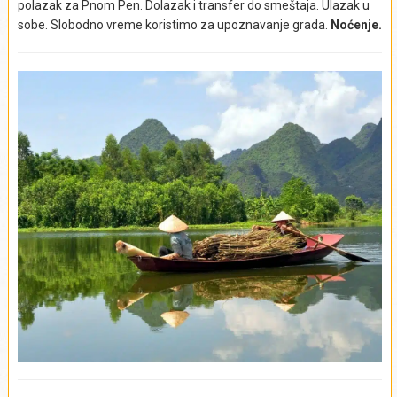
polazak za Pnom Pen. Dolazak i transfer do smeštaja. Ulazak u
Izlet ne obuhvata:
Napojnice (bakšiš), obroke.
sobe. Slobodno vreme koristimo za upoznavanje grada.
Noćenje.
Izlet se realizuje iz mesta:
Ho Ši Min
Izlet obuhvata:
Izlet ne obuhvata:
Napojnice (bakšiš), obroke.
Izlet se realizuje iz mesta:
Ho Ši Min