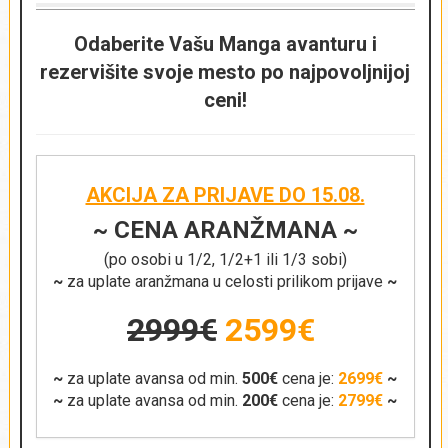
Odaberite Vašu Manga avanturu i
rezervišite svoje mesto po najpovoljnijoj
ceni!
AKCIJA ZA PRIJAVE DO 15.08.
~ CENA ARANŽMANA ~
(po osobi u 1/2, 1/2+1 ili 1/3 sobi)
~
za uplate aranžmana u celosti prilikom prijave
~
2999€
2599€
~
za uplate avansa od min.
500€
cena je:
2699€
~
~
za uplate avansa od min.
200€
cena je:
2799€
~