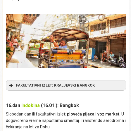
FAKULTATIVNI IZLET:
KRALJEVSKI BANGKOK
U jutarnjim satima krećemo na poludnevni fakultativni izlet,
tokom kojeg ćemo upoznati glavni grad Tajlanda, prestonicu
16.dan
Indokina
(16.01.): Bangkok
“Zemlje osmeha”. Izlet počinjemo krstarenjem kanalima
Slobodan dan ili fakultativni izlet:
ploveća pijaca i voz market.
U
Bangkoka, vozimo se čamcima kraljevskom rekom Čao
dogovoreno vreme napuštamo smeštaj. Transfer do aerodroma i
Praja (
Chao Praya
) i otkrivamo čari ovog zanimljivog grada.
čekiranje na let za Dohu.
Upoznajemo se s načinom života stanovnika koji se odvija na