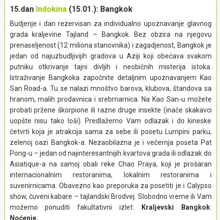
probati pravi tajlandski sladoled, popiti kafu ili sokove za
Izlet obuhvata:
transfer, ulaznicu za Nui plažu, ljuljaške i
vodi. U popodnevnim satima, vraćamo se u
15.dan
Indokina
(15.01.): Bangkok
osveženje. Povratak u hotel.
uslugu vodiča.
marinu/pristanište, odakle nas kombi vozi natrag u
Pathong
.
Izlet obuhvata:
Izlet ne obuhvata:
Napojnice (bakšiš), obroke i individualne
Budjenje i dan rezervisan za individualno upoznavanje glavnog
Izlet obuhvata:
povratni transfer od hotela do luke, vožnju
Izlet obuhvata:
povratni transfer od hotela do luke, vožnju
troškove.
grada kraljevine Tajland – Bangkok. Bez obzira na njegovu
Izlet ne obuhvata:
napojnice (bakšiš), obroke i individualne
brodom, uslugu vodiča, ručak, ulaznicu za nacionalni park.
brodom, uslugu vodiča, ručak, ulaznicu za nacionalni park.
Izlet se realizuje iz mesta:
Puket
prenaseljenost (12 miliona stanovnika) i zagadjenost, Bangkok je
troškove.
Izlet ne obuhvata:
Napojnice (bakšiš), obroke i individualne
Izlet ne obuhvata:
Napojnice (bakšiš), obroke i individualne
jedan od najuzbudljivijih gradova u Aziji koji obećava svakom
Izlet se realizuje iz mesta:
Puket
troškove.
troškove.
putniku otkrivanje tajni divljih i neobičnih misterija istoka.
Izlet se realizuje iz mesta:
Puket
Izlet se realizuje iz mesta:
Puket
Istraživanje Bangkoka započnite detaljnim upoznavanjem Kao
San Road-a. Tu se nalazi mnoštvo barova, klubova, štandova sa
hranom, malih prodavnica i srebrnarnica. Na Kao San-u možete
probati pržene škorpione ili razne druge insekte (inače skakavci
uopšte nisu tako loši). Predlažemo Vam odlazak i do kineske
četvrti koja je atrakcija sama za sebe ili posetu Lumpini parku,
zelenoj oazi Bangkok-a. Nezaobilazna je i večernja poseta Pat
Pong-u – jedan od najinteresantnijih kvartova grada ili odlazak do
Asiatique-a na samoj obali reke Chao Praya, koji je prošaran
internacionalnim restoranima, lokalnim restoranima i
suvenirnicama. Obavezno kao preporuka za posetiti je i Calypso
show, čuveni kabare – tajlandski Brodvej. Slobodno vreme ili Vam
možemo ponuditi fakultativni izlet:
Kraljevski Bangkok
.
Noćenje.