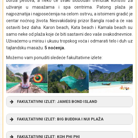
borba petlova, a neko će svaki slobodan trenutak koristiti za
–
uživanje u masažama i spa centrima. Patong plaža je
Ta Prohm
najpoznatija i najposećenija na celom ostrvu, a istoimeni gradić je
centar noćnog života. Nesvakidašnji prizor Bangla road-a će vas
ostaviti bez daha. Karon beach, Kata beach i Kamala beach su
samo neke od plaža koje će biti sastavni deo vaše svakodnevnice.
Uživaćemo u mirisu i ukusu tropskog voća i odmarati telo i duh uz
tajlandsku masažu.
5
noćenja.
Možemo vam ponuditi sledeće fakultativne izlete:
Izlet obuhvata:
Izlet ne obuhvata:
Napojnice (bakšiš), obroke.
Izlet se realizuje iz mesta:
Siem Reap
FAKULTATIVNI IZLET:
JAMES BOND ISLAND
U jutarnjim časovima, iz mesta
Patong
otići ćemo do luke,
FAKULTATIVNI IZLET:
BIG BUDDHA I NUI PLAŽA
odakle ćemo gliserom krenuti u obilazak obale
Phang-Nga
,
severno od ostrva Puket (
Phuket
). Po pristizanju na ostrvo
Naša prva stanica na ovom izletu je statua Velikog Bude –
Phanak
, uživaćemo u panorami čudnovatih formacija stena,
FAKULTATIVNI IZLET:
KOH PHI PHI
Big Buddha,
koja se nalazi na brdu
Nakkerd
. Statua visine