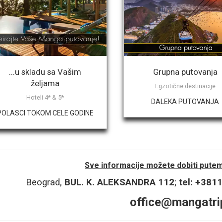
pišite destinaciju/destinacije po prioritetu
*
...u skladu sa Vašim
Grupna putovanja
željama
roj odraslih osoba:
*
Egzotične destinacije
Hoteli 4* & 5*
DALEKA PUTOVANJA
POLASCI TOKOM CELE GODINE
roj dece 6 - 11.99 godina
*
Sve informacije možete dobiti putem 
Beograd,
BUL. K. ALEKSANDRA 112
;
tel: +38
roj dece 2 - 5.99 godina
office@mangatri