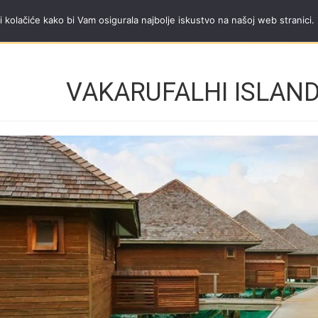
a Trip tim
Tel.
+381 11 40 95 295
;
mob.
+381 65 3444 600
radnim danima od
i kolačiće kako bi Vam osigurala najbolje iskustvo na našoj web stranici.
VAKARUFALHI ISLAND