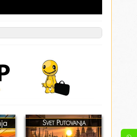
obavezna!
e
*