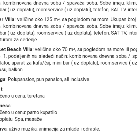
n: kombinovana dnevna soba / spavaća soba. Sobe imaju: klimu, 
bar ( uz doplatu), roomservice ( uz doplatu), telefon, SAT TV, inter
r Villa:
veličine oko 125 m², sa pogledom na more. Ukupan broj s
n: kombinovana dnevna soba / spavaća soba. Sobe imaju: klimu, 
bar ( uz doplatu), roomservice ( uz doplatu), telefon, SAT TV, inte
iturom za sedenje.
et Beach Villa:
veličine oko 70 m², sa pogledom na more ili po
: 1, podeljenih na sledeći način: kombinovana dnevna soba / sp
lator, aparat za kafu/čaj, mini bar ( uz doplatu), roomservice ( uz
osu, balkon.
uga
: Polupansion, pun pansion, all inclusive.
t
:
učeno u cenu: teretana
lness
:
učeno u cenu: parno kupatilo
oplatu: Spa, masaže
ava
: uživo muzika, animacija za mlade i odrasle.