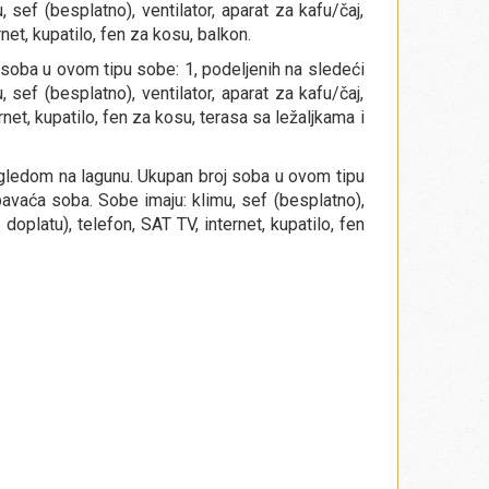
sef (besplatno), ventilator, aparat za kafu/čaj,
net, kupatilo, fen za kosu, balkon.
oba u ovom tipu sobe: 1, podeljenih na sledeći
sef (besplatno), ventilator, aparat za kafu/čaj,
rnet, kupatilo, fen za kosu, terasa sa ležaljkama i
gledom na lagunu. Ukupan broj soba u ovom tipu
avaća soba. Sobe imaju: klimu, sef (besplatno),
 doplatu), telefon, SAT TV, internet, kupatilo, fen