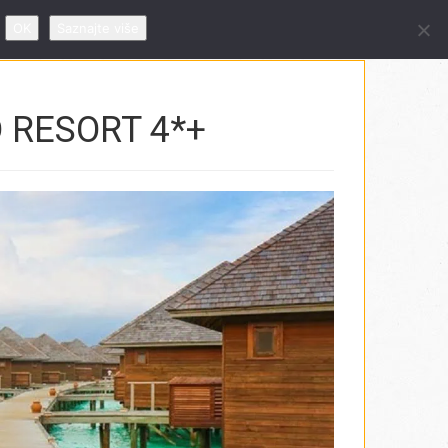
 09 – 19h, subotom od 10 – 14h
OK
Saznajte više
 RESORT 4*+