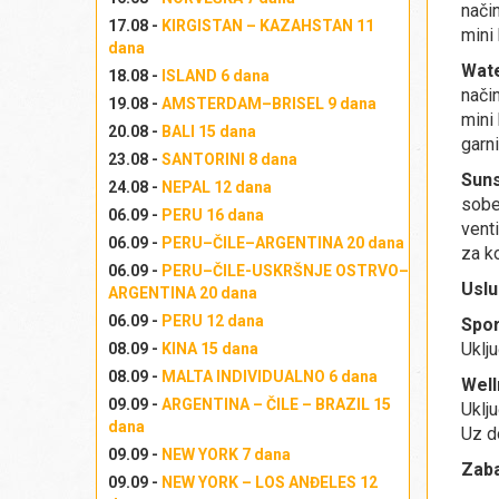
nači
17.08 -
KIRGISTAN – KAZAHSTAN 11
mini 
dana
Wate
18.08 -
ISLAND 6 dana
nači
19.08 -
AMSTERDAM–BRISEL 9 dana
mini 
20.08 -
BALI 15 dana
garn
23.08 -
SANTORINI 8 dana
Suns
24.08 -
NEPAL 12 dana
sobe
06.09 -
PERU 16 dana
venti
06.09 -
PERU–ČILE–ARGENTINA 20 dana
za k
06.09 -
PERU–ČILE-USKRŠNJE OSTRVO–
Usl
ARGENTINA 20 dana
06.09 -
PERU 12 dana
Spor
Uklj
08.09 -
KINA 15 dana
08.09 -
MALTA INDIVIDUALNO 6 dana
Wel
09.09 -
ARGENTINA – ČILE – BRAZIL 15
Uklj
dana
Uz d
09.09 -
NEW YORK 7 dana
Zab
09.09 -
NEW YORK – LOS ANĐELES 12