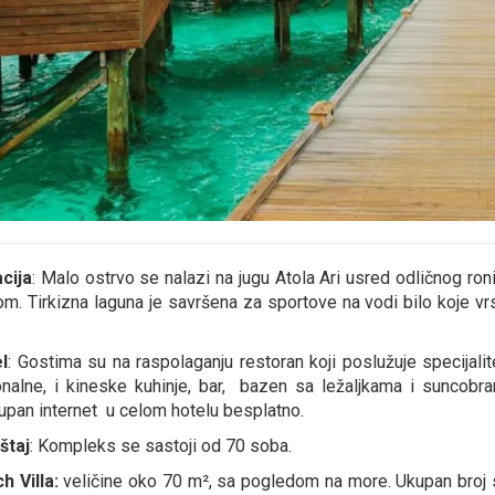
cija
: Malo ostrvo se nalazi na jugu Atola Ari usred odličnog ro
om. Tirkizna laguna je savršena za sportove na vodi bilo koje vr
l
: Gostima su na raspolaganju restoran koji poslužuje specijalitet
onalne, i kineske kuhinje, bar, bazen sa ležaljkama i suncobr
upan internet u celom hotelu besplatno.
štaj
: Kompleks se sastoji od 70 soba.
h Villa:
veličine oko 70 m², sa pogledom na more. Ukupan broj s