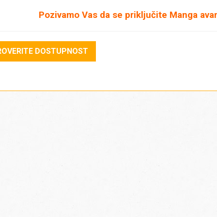
Pozivamo Vas da se priključite Manga avan
roj dece 0 - 1.99 godina
*
ROVERITE DOSTUPNOST
ko je u pitanju grupa, navedite broj odraslih i dece s
raniji datum polaska na putovanje
*