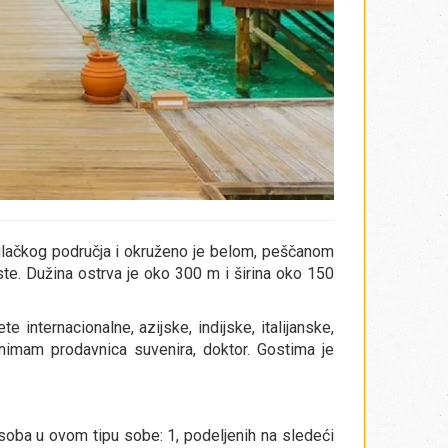
nilačkog područja i okruženo je belom, peščanom
ste. Dužina ostrva je oko 300 m i širina oko 150
e internacionalne, azijske, indijske, italijanske,
animam prodavnica suvenira, doktor. Gostima je
oba u ovom tipu sobe: 1, podeljenih na sledeći