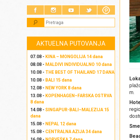
AKTUELNA PUTOVANJA
07.08 -
KINA – MONGOLIJA 14 dana
08.08 -
MALDIVI INDIVIDUALNO 10 dana
10.08 -
THE BEST OF THAILAND 17 DANA
Loka
10.08 -
BALI 15 dana
plaž
12.08 -
NEW YORK 8 dana
m.
13.08 -
KOPENHAGEN–FARSKA OSTRVA
8 dana
Hote
regi
14.08 -
SINGAPUR-BALI–MALEZIJA 15
dost
dana
15.08 -
NEPAL 12 dana
Sme
15.08 -
CENTRALNA AZIJA 34 dana
Beac
16.08 -
NORVEŠKA 7 dana