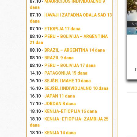
07.10 -
MAURICIJUS INDIVIDUALNO 9
dana
07.10 -
HAVAJI I ZAPADNA OBALA SAD 13
U
dana
07.10 -
ETIOPIJA 17 dana
08.10 -
PERU – BOLIVIJA – ARGENTINA
21 dan
08.10 -
BRAZIL – ARGENTINA 14 dana
B
08.10 -
BRAZIL 9 dana
08.10 -
PERU – BOLIVIJA 17 dana
14.10 -
PATAGONIJA 15 dana
16.10 -
SEJŠELI MAHE 10 dana
B
16.10 -
SEJŠELI INDIVIDUALNO 10 dana
16.10 -
JAPAN 11 dana
17.10 -
JORDAN 8 dana
18.10 -
KENIJA-ETIOPIJA 16 dana
B
18.10 -
KENIJA–ETIOPIJA–ZAMBIJA 25
dana
18.10 -
KENIJA 14 dana