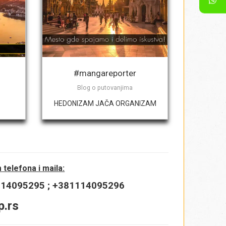
#mangareporter
Blog o putovanjima
HEDONIZAM JAČA ORGANIZAM
telefona i maila:
1114095295 ; +381114095296
p.rs