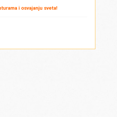
turama i osvajanju sveta!
a datumima rođenja