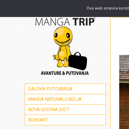
Za sve informacije pozovite Mang
Ova web stranica korist
DALEKA PUTOVANJA
MANGA NATURALIZACIJA
NOVA GODINA 2027
KONTAKT