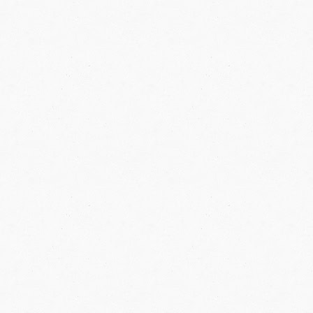
jkasniji datum povratka sa putovanja
*
roj noćenja
*
rad iz kojeg biste želeli da letite
*
ategorija smeštaja
*
5*