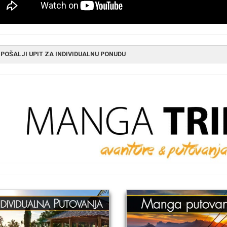
POŠALJI UPIT ZA INDIVIDUALNU PONUDU
DIVIDUALNA PUTOVANJA - UPITNIK
Polja obeležena zvezdicom su 
me
*
Prezim
mail adresa
*
ontakt telefon
*