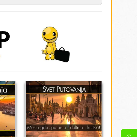
obavezna!
e
*