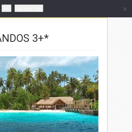
 09 – 19h, subotom od 10 – 14h
OK
Saznajte više
ANDOS 3+*