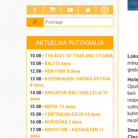
AKTUELNA PUTOVANJA
10.08 -
THE BEST OF THAILAND 17 DANA
Loka
minu
10.08 -
BALI 15 dana
grebe
12.08 -
NEW YORK 8 dana
13.08 -
KOPENHAGEN–FARSKA OSTRVA
Hote
8 dana
Opuš
14.08 -
SINGAPUR-BALI–MALEZIJA 15
beli
dana
rasp
ostr
15.08 -
NEPAL 12 dana
kuhi
15.08 -
CENTRALNA AZIJA 34 dana
na pl
16.08 -
NORVEŠKA 7 dana
17.08 -
KIRGISTAN – KAZAHSTAN 11
Sme
dana
Clas