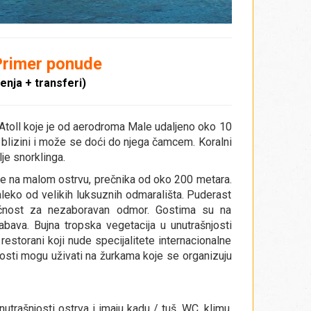
rimer ponude
ćenja
+ transferi)
Atoll koje je od aerodroma Male udaljeno oko 10
blizini i može se doći do njega čamcem. Koralni
lje snorklinga.
se na malom ostrvu, prečnika od oko 200 metara.
leko od velikih luksuznih odmarališta. Puderast
gućnost za nezaboravan odmor. Gostima su na
zabava. Bujna tropska vegetacija u unutrašnjosti
estorani koji nude specijalitete internacionalne
osti mogu uživati na žurkama koje se organizuju
utrašnjosti ostrva i imaju kadu / tuš, WC, klimu,