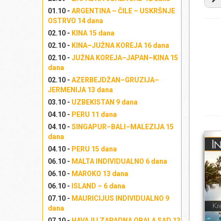
01.10 -
ARGENTINA – ČILE – USKRŠNJE
IN
OSTRVO 14 dana
02.10 -
KINA 15 dana
I
02.10 -
KINA–JUŽNA KOREJA 16 dana
02.10 -
JUŽNA KOREJA–JAPAN–KINA 15
dana
02.10 -
AZERBEJDŽAN–GRUZIJA–
JERMENIJA 13 dana
E
03.10 -
UZBEKISTAN 9 dana
04.10 -
PERU 11 dana
04.10 -
SINGAPUR–BALI–MALEZIJA 15
dana
K
04.10 -
PERU 15 dana
06.10 -
MALTA INDIVIDUALNO 6 dana
06.10 -
MAROKO 13 dana
06.10 -
ISLAND – 6 dana
07.10 -
MAURICIJUS INDIVIDUALNO 9
U
dana
07.10 -
HAVAJI I ZAPADNA OBALA SAD 13