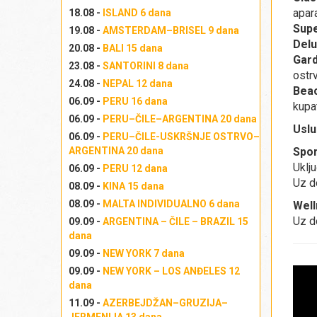
apara
18.08 -
ISLAND 6 dana
Supe
19.08 -
AMSTERDAM–BRISEL 9 dana
Delu
20.08 -
BALI 15 dana
Gar
23.08 -
SANTORINI 8 dana
ostrv
24.08 -
NEPAL 12 dana
Beac
06.09 -
PERU 16 dana
kupat
06.09 -
PERU–ČILE–ARGENTINA 20 dana
Usl
06.09 -
PERU–ČILE-USKRŠNJE OSTRVO–
ARGENTINA 20 dana
Spor
Uklju
06.09 -
PERU 12 dana
Uz do
08.09 -
KINA 15 dana
08.09 -
MALTA INDIVIDUALNO 6 dana
Well
Uz d
09.09 -
ARGENTINA – ČILE – BRAZIL 15
dana
09.09 -
NEW YORK 7 dana
09.09 -
NEW YORK – LOS ANĐELES 12
dana
11.09 -
AZERBEJDŽAN–GRUZIJA–