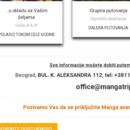
...u skladu sa Vašim
Grupna putovanja
željama
roj odraslih osoba:
*
Egzotične destinacije
Hoteli 4* & 5*
DALEKA PUTOVANJA
POLASCI TOKOM CELE GODINE
roj dece 6 - 11.99 godina
*
Sve informacije možete dobiti putem 
Beograd,
BUL. K. ALEKSANDRA 112
;
tel: +38
roj dece 2 - 5.99 godina
office@mangatri
Pozivamo Vas da se priključite Manga avan
roj dece 0 - 1.99 godina
*
ROVERITE DOSTUPNOST