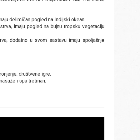
imaju ​​delimičan pogled na Indijski okean.
ostrva, imaju pogled na bujnu tropsku vegetaciju
strva, dodatno u svom sastavu imaju spoljašnje
 ronjenje, društvene igre.
, masaže i spa tretman.