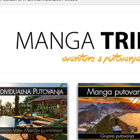
DIVIDUALNA PUTOVANJA - UPITNIK
Polja obeležena zvezdicom su 
me
*
Prezim
mail adresa
*
ontakt telefon
*
pišite destinaciju/destinacije po prioritetu
*