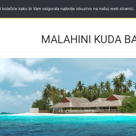
a Trip tim
Tel.
+381 11 40 95 295
;
mob.
+381 65 3444 600
radnim danima od
i kolačiće kako bi Vam osigurala najbolje iskustvo na našoj web stranici.
MALAHINI KUDA B