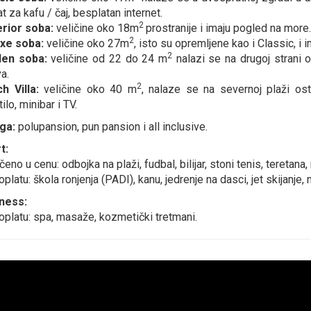
t za kafu / čaj, besplatan internet.
2
rior soba:
veličine oko 18m​
prostranije i imaju pogled na more.
2
xe soba:
veličine ​oko 27​m
​​, isto su opremljene kao i Classic, i 
2
den soba:
veličine od 22 do 24 m​
​
nalazi se na drugoj strani 
a.
2
h Villa:
veličine ​oko​ 40 m​
,​ nalaze se na severnoj plaži o
ilo, minibar i TV.
uga:
polupansion, pun pansion i all inclusive.
t:
čeno u cenu: odbojka na plaži, fudbal, bilijar, stoni tenis, teretana,
platu: škola ronjenja (PADI), kanu, jedrenje na dasci, jet skijanje
ness:
oplatu: spa, masaže, kozmetički tretmani.