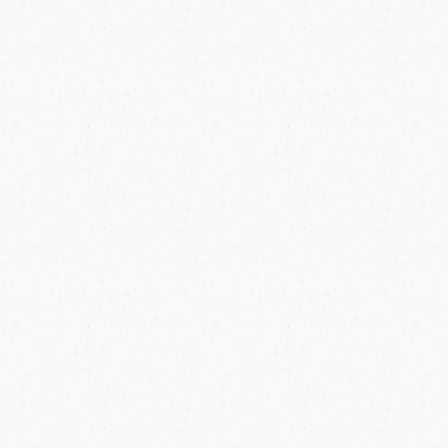
roj noćenja
*
rad iz kojeg biste želeli da letite
*
ategorija smeštaja
*
5*
4*
3*