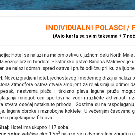
INDIVIDUALNI POLASCI / P
(Avio karta sa svim taksama + 7 no
cija:
Hotel se nalazi na malom ostrvu u južnom delu North Male 
ta vožnje brzim brodom. Sestrinsko ostvo Bandos Maldives je u 
n se nalazi odmah ispred ostrva i pruža odličnu priliku za ljubite
l:
Novoizgradjeni hotel, jednostavog i modernog dizajna nalazi 
tena atmosfera ostrva stvara ambijent za relaksirajući odmor da
 pesak, nestvarna plaža i tirkizno plava lagune pruža mo
olaganju mnogobrojni sportovi na vodi i različite aktivnosti i 
va stvara osećaj netaknute prirode. Gostima su na raspolaganju r
nje, lagane obroke i raznobojne koktele. U večernjim časovima g
aži i projekcijama filmova.
štaj:
Hotel ima ukupno 117 soba.
2
sic soba:
veličine oko
17m​
nalaze se u dvospratnoj zgradi u un