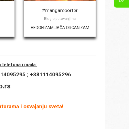
#mangareporter
Blog o putovanjima
HEDONIZAM JAČA ORGANIZAM
telefona i maila:
1114095295 ; +381114095296
p.rs
turama i osvajanju sveta!