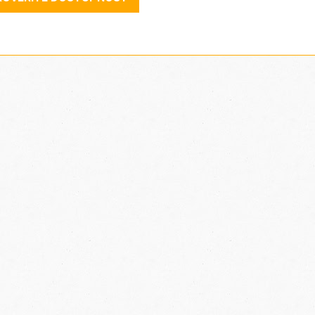
ko je u pitanju grupa, navedite broj odraslih i dece s
raniji datum polaska na putovanje
*
jkasniji datum povratka sa putovanja
*