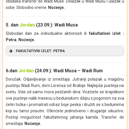
obilaska transfer do Wadi Muse. Dolazak u Wadi Musu i ulazak u
mamelučki zaselak u severozapadnoj četvrti Džeraša, što
sobe. Slobodno vreme.
Noćenje.
dokazuje da je bio naseljen i pre osmanske ere. Drevni grad
je postepeno otkrivan nizom iskopavanja koja su započela
1925. godine, i koja se nastavljaju i danas.
5. dan
Jordan
(23.09.): Wadi Musa
Slobodan dan za individualne aktivnosti ili
fakultativni izlet :
Petra. Noćenje.
FAKULTATIVNI IZLET: PETRA
Izlet obuhvata:
povratni transfer, ulaznicu i uslugu vodiča.
Izlet ne obuhvata:
Napojnice (bakšiš), obroke i piće.
U ranim jutarnjim časovima krećemo na izlet u Petru,
Izlet se realizuje iz mesta:
lokalitet na listi Uneskove svetske kulturne baštine.
Ovaj
6.dan
Jordan
(24.09.): Wadi Musa – Wadi Rum
istorijski grad Nabatejaca u južnom Jordanu, u blizini planine
Džabal al-Madba (
Jabal Al-Madbah
), poznat je po arhitekturi
Doručak. Odjavljivanje iz smeštaja. Jutranji polazak u magičnu
zdanja uklesanih u stenama i po antičkom sistemu
pustinju Wadi Rum, dom Lorensa od Arabije. Najlepša pustinja na
vodovoda. Petru nazivaju i „Gradom ruža“, zbog crvenkaste
svetu. Više od samo mora peščanih dina. Vozićete se krajolikom
boje peščara od kojeg je isklesana. Pristup gradu je kroz Sik
ove pustinje nalik mesecu u beduinskom džipu s pogonom na sva
– čuvenu, slikovitu klisuru dugu 1,2 kilometra, koja vodi
četiri točka i promatrati odraz boje peska i družiti se s beduinima
direktno do Al-Kazne (Riznice). Područje oko Petre bilo je
koji su tamo prisutni. Otkrićete jedinstveno i drugačije iskustvo.
naseljeno sedam milenijuma pre nove ere. Nabatejci su se
Postoji mogućnost fakultativnog jahanja kamila. Transfer do
ovde doselili u 4. veku pre nove ere, da bi dva veka kasnije,
smeštaja.
Noćenje.
Petra postala njihova prestonica. Nabatejci su bili nomadi, ali