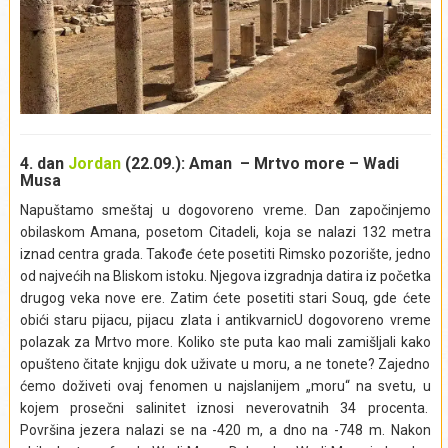
grad. Smatra se jednim od najbolje očuvanih, antičkih
rimskih gradova na svetu, i nosi laskav nadimak “Pompeja
Bliskog istoka”. Tokom obilaska, imaćemo priliku da vidimo
trgove, hramove i trgovačke avenije koje su nekada vrvele od
života – Hadrijanov luk iz 2. veka, korintske stubove
Artemidinog hrama i dugačku kolonadu centralnog Foruma.
U Arheološkom muzeju Džeraša, nalaze se artefakti
pronađeni na ovom lokalitetu. Džeraš je doživeo procvat
4. dan
Jordan
(22.09.): Aman – Mrtvo more – Wadi
Musa
tokom grčkog, helenističkog, rimskog i vizantijskog perioda,
koji je trajao sve do sredine 8. veka, kada je zemljotres u
Napuštamo smeštaj u dogovoreno vreme.
Dan započinjemo
nedalekoj Galileji uništio velike delove grada, a kasniji
obilaskom Amana, posetom Citadeli, koja se nalazi 132 metra
zemljotresi doprineli su dodatnom razaranju. Godine 1120,
iznad centra grada. Takođe ćete posetiti Rimsko pozorište, jedno
Zahir ad-Din Toghtekin, atabeg iz Damaska, naredio je
od najvećih na Bliskom istoku. Njegova izgradnja datira iz početka
garnizonu od četrdeset ljudi da izgradi utvrđenje na mestu
drugog veka nove ere. Zatim ćete posetiti stari Souq, gde ćete
ruševina drevnog grad ( verovatno na najvišem delu
obići staru pijacu, pijacu zlata i antikvarnic
U dogovoreno vreme
gradskih zidina). Godinu dana kasnije, tvrđavu je zauzeo
polazak za Mrtvo more. Koliko ste puta kao mali zamišljali kako
Balduin II, kralj Jerusalima, i potpuno je uništio. Tada su i
opušteno čitate knjigu dok uživate u moru, a ne tonete? Zajedno
krstaši napustili Džeraš. Džeraš je navodno bio nenaseljen
ćemo doživeti ovaj fenomen u najslanijem „moru“ na svetu, u
sve dok se ponovo nije pojavio u istorijskim zapisima na
kojem prosečni salinitet iznosi neverovatnih 34 procenta.
početku vladavine Osmanlija, koji su ovo područje osvojili
Površina jezera nalazi se na -420 m, a dno na -748 m. Nakon
početkom 16. Veka. Međutim, arheolozi su pronašli