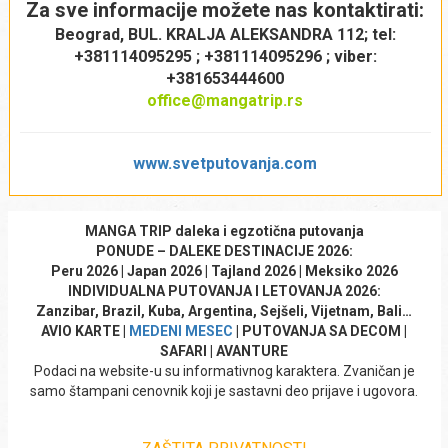
Za sve informacije možete nas kontaktirati:
Beograd, BUL. KRALJA ALEKSANDRA 112; tel:
NAČINI PLAĆANJA:
3.
Država
*
+381114095295 ; +381114095296 ; viber:
– Gotovinski u dinarskoj protivvrednosti po srednjem
+381653444600
kursu NBS na dan uplate.
office@mangatrip.rs
– Putem tekućeg računa sa teritorije Republike Srbije
(instrukcije putem elektronske pošte)
– Putem deviznog računa iz inostranstva (instrukcije
Kontakt telefon
*
www.svetputovanja.com
Popuniti online zdravstvenu deklaraciju
putem elektronske pošte)
linku
– Platnim karticama u prostorijama agencije (Master,
Posedovati putno zdravstveno osiguranje
Visa, Maestro i Dina)
MANGA TRIP daleka i egzotična putovanja
ARANŽMAN NE OBUHVATA:
– Kreditnim karticama banke Intesa moguće je plaćati
4.
PONUDE – DALEKE DESTINACIJE 2026:
do 6 jednakih mesečnih rata, bez kamate (Master, Visa,
E-mail adresa
*
Peru 2026 | Japan 2026 | Tajland 2026 | Meksiko 2026
Maestro): važi za poslovnicu u Beogradu
INDIVIDUALNA PUTOVANJA I LETOVANJA 2026:
– Online platnim karticama (Master, Visa, Maestro):
Zanzibar, Brazil, Kuba, Argentina, Sejšeli, Vijetnam, Bali…
putem elektronske pošte (sigurni link WSPay)
AVIO KARTE |
MEDENI MESEC
| PUTOVANJA SA DECOM |
– Deponovanim čekovima građana do 6 mesečnih rata
SAFARI | AVANTURE
(poslednja rata do max. 2 meseca nakon završetka
Broj putnika i uzrast
*
Podaci na website-u su informativnog karaktera. Zvaničan je
putovanja)
samo štampani cenovnik koji je sastavni deo prijave i ugovora.
*Napomena: