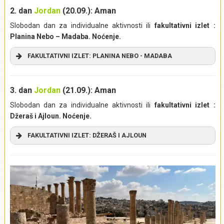
2. dan
Jordan
(20.09.):
Aman
Slobodan dan za individualne aktivnosti ili
fakultativni izlet :
Planina Nebo – Madaba. Noćenje.
FAKULTATIVNI IZLET: PLANINA NEBO - MADABA
3. dan
Jordan
(21.09.):
Aman
Slobodan dan za individualne aktivnosti ili
fakultativni izlet :
Džeraš i Ajloun. Noćenje.
FAKULTATIVNI IZLET: DŽERAŠ I AJLOUN
Krećemo u obilazak
arheološkog nalazišta
Džeraš (
Jerash
),
koje se nalazi desetak kilometara severno od prestonice
Amana. Iako je na ovom mestu naselje postojalo još u
bronzano doba (7500 – 5500. godine pre nove ere), današnji
Izlet obuhvata:
povratni transfer i uslugu vodiča.
rimski ostaci grada nastali su na ruševinama grada Gerasa,
Izlet ne obuhvata:
Napojnice (bakšiš), obroke i piće.
koji je za vreme helenizma podigao Aleksandar Veliki. Pod
Izlet se realizuje iz mesta:
rimskom vlašću, Džeraš je izrastao u prosperitetni trgovački