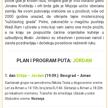
potok gde je kršten Isus, tvrdjava gde je Irod odrubio glavu
Jovanu Krstitelju i vrh brda gde je Mojsije uočio obećanu
zemlju. Na ovom putovanju vratićete se u prošlost, više od
2000 godina unazad, da otkrijete tajne misterioznog
“ružičastog grada” Petre, zakoračite u magičnu pustinju
Wadi Rum i uživate u miru koji vam samo ona može pružiti,
a na kraju se prepustite čarima orijentalne kuhinje u
uzbudljivoj Akabi. Jordanci su strastven i ponosan narod i
zaista pozdravljaju i dočekuju posetioce raširenih ruku.
PLAN I PROGRAM PUTA:
JORDAN
1. dan
Srbija – Jordan
(19.09.): Beograd – Aman
Sastanak grupe na aerodromu Nikola Tesla u dogovoreno vreme.
Let za Aman u 14:10h, broj leta RJ146. Sletanje u Aman u 18:20h
po lokalnom vremenu. Transfer do smeštaja. Ulazak u sobe.
Slobodno vreme.
Noćenje