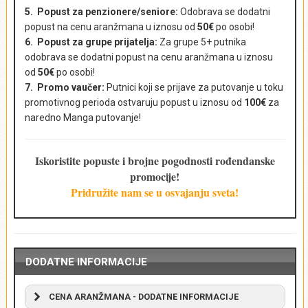
5. Popust za penzionere/seniore:
Odobrava se dodatni
popust na cenu aranžmana u iznosu od
50€
po osobi!
E-mail adresa
*
6. Popust za grupe prijatelja:
Za grupe 5+ putnika
odobrava se dodatni popust na cenu aranžmana u iznosu
od
50€
po osobi!
7. Promo vaučer:
Putnici koji se prijave za putovanje u toku
promotivnog perioda ostvaruju popust u iznosu od
100€
za
Broj putnika i uzrast
*
naredno Manga putovanje!
Iskoristite popuste i brojne pogodnosti rođendanske
promocije!
Komentar
*
Pridružite nam se u osvajanju sveta!
DODATNE INFORMACIJE
CENA ARANŽMANA - DODATNE INFORMACIJE