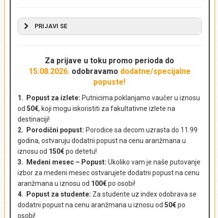
PRIJAVI SE
NAPRAVI REZERVACIJU - POŠALJI UPIT
AKTUELNA PUTOVANJA
Za prijave u toku promo perioda
do
15.08.2026.
odobravamo
dodatne/specijalne
popuste!
Ime i prezime
*
1. Popust za izlete:
Putnicima poklanjamo vaučer u iznosu
od
50€
, koji mogu iskoristiti za fakultativne izlete na
destinaciji!
2. Porodični popust:
Porodice sa decom uzrasta do 11.99
Država
*
godina, ostvaruju dodatni popust na cenu aranžmana u
iznosu od
150€
po detetu!
3. Medeni mesec – Popust:
Ukoliko vam je naše putovanje
izbor za medeni mesec ostvarujete dodatni popust na cenu
aranžmana u iznosu od
100€
po osobi!
Kontakt telefon
*
4. Popust za studente:
Za studente uz index odobrava se
dodatni popust na cenu aranžmana u iznosu od
50€
po
osobi!