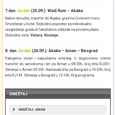
su zbog blizine trgovačkih puteva kojima je na Bliski istok
7.dan
Jordan
(25.09.): Wadi Rum – Akaba
stizao tamjan, izabrali da se nasele u Petri. Ubrzo, grad je
postao regionalno trgovačko središte i doneo Nabatejcima
Nakon doručka, transfer do Aqabe, grad na Crvenom moru.
značajan prihod. Petra je doživela procvat u 1. veku nove ere,
Smeštanje u hotel. Slobodno popodne za individualno
kada je izgrađena Riznica – mauzolej nabatejskog kralja
razgledanje grada ili fakultativni odlazak na privatnu plažu.
Arete IV, a populacija grada dostigla 20.000 stanovnika.
Slobodno veče.
Večera. Noćenje.
Nabatejci su razvili složen sistem cisterni, kanala i brana za
prikupljanje i skladištenje kišnice, koji im je omogućio da žive
8. dan
Jordan
(26.09.): Akaba – Aman – Beograd
u sušnom pustinjskom okruženju. Godine 106, Petra je pala u
ruke Rimljana, koji su je preimenovali u
Arabia Petraea
.
Pakujemo stvari i napuštamo smeštaj. U dogovoreno vreme
Značaj Petre oslabio je nakon zemljotresa 363. godine, kada
transfer do aerodroma i let za Aman u 08:30h, broj leta RJ301.
su uništene mnoge građevine. U vizantijsko doba, u Petri je
Sletanje u Aman 09:25h. Nastavak leta za Beograd u 10:50h, broj
podignuto nekoliko hrišćanskih crkava, ali je grad nastavio da
leta RJ145. Sletanje u Beograd u 13:10h. Kraj programa.
propada, i sve do ranog islamskog perioda, bio je napušten.
Zapadnom svetu je ostao nepoznat sve do 1812. godine,
kada ga je ponovo otkrio švajcarski putnik Johan Ludvig
SMEŠTAJ
Burkhard. Godine 2007, Petra je proglašena za jedno od
novih Sedam svetskih čuda. Najposećenija je turistička
atrakcija Jordana, sa oko 1,1 milion turista, godinišnje. Po
SMEŠTAJ: AMAN
ulasku u arheološko nalazište, hodaćemo pešice kroz splet