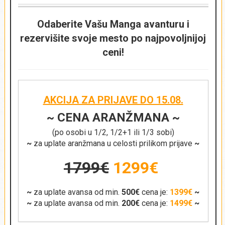
Odaberite Vašu Manga avanturu i
rezervišite svoje mesto po najpovoljnijoj
ceni!
AKCIJA ZA PRIJAVE DO 15.08.
~ CENA ARANŽMANA ~
(po osobi u 1/2, 1/2+1 ili 1/3 sobi)
~
za uplate aranžmana u celosti prilikom prijave
~
1799€
1299€
~
za uplate avansa od min.
500€
cena je:
1399€
~
~
za uplate avansa od min.
200€
cena je:
1499€
~