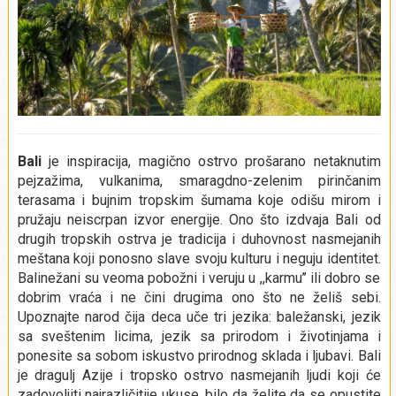
Bali
je inspiracija, magično ostrvo prošarano netaknutim
pejzažima, vulkanima, smaragdno-zelenim pirinčanim
terasama i bujnim tropskim šumama koje odišu mirom i
pružaju neiscrpan izvor energije. Ono što izdvaja Bali od
drugih tropskih ostrva je tradicija i duhovnost nasmejanih
meštana koji ponosno slave svoju kulturu i neguju identitet.
Balinežani su veoma pobožni i veruju u ,,karmu’’ ili dobro se
dobrim vraća i ne čini drugima ono što ne želiš sebi.
Upoznajte narod čija deca uče tri jezika: baležanski, jezik
sa sveštenim licima, jezik sa prirodom i životinjama i
ponesite sa sobom iskustvo prirodnog sklada i ljubavi. Bali
je dragulj Azije i tropsko ostrvo nasmejanih ljudi koji će
zadovoljiti najrazličitije ukuse, bilo da želite da se opustite