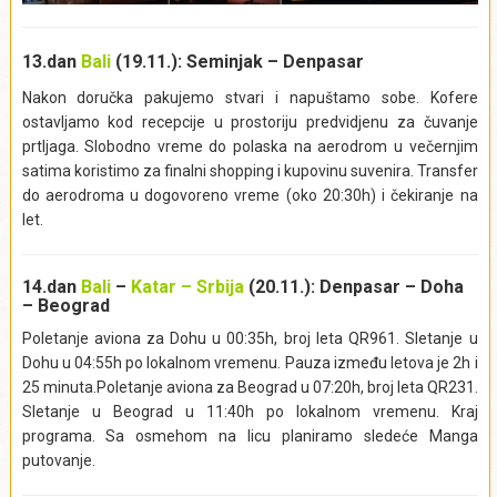
Izlet se realizuje iz mesta:
Seminjak
nekada provodio vreme u meditaciji. Zbog snažnih talasa koji
su se vekovima razbijali o hridi gde se nalazi hram, i
13.dan
Bali
(19.11.): Seminjak – Denpasar
opasnosti od moguće erozije, 1980. godine, uz pomoć
japanske vlade, vlasti su preduzele mere zaštite. Nakon što
Nakon doručka pakujemo stvari i napuštamo sobe. Kofere
je u potpunosti renoviran, trećina hrama
Tanah Lot
sada stoji
ostavljamo kod recepcije u prostoriju predvidjenu za čuvanje
na veštačkim stenama. Za vreme visoke plime, nemoguće
prtljaga. Slobodno vreme do polaska na aerodrom u večernjim
mu je prići. Prilikom oseke, može se stići do izvora
Tirta
satima koristimo za finalni shopping i kupovinu suvenira. Transfer
Pabersihan
. Na izvoru, sveštenici blagosiljaju posetioce
do aerodroma u dogovoreno vreme (oko 20:30h) i čekiranje na
prskajući ih svetom vodom. Ukoliko poželite, na ovom mestu
let.
šoljom od kokosovog oraha možete zagrabiti i popiti gutljaj
ove izuzetno sveže vode. Po završenom obilasku lokaliteta,
14.dan
Bali
–
Katar – Srbija
(20.11.): Denpasar
– Doha
fotografišemo hram i nastavljamo dalje. Posećujemo mesto
– Beograd
i plažu Cangu (
Canggu
), veoma popularnu lokaciju među
Evropljanima, koja važi za pravi raj za surfere. Neki od
Poletanje aviona za Dohu u 00:35h, broj leta QR961. Sletanje u
najboljih barova i klubova, smešteni su na ovim plažama od
Dohu u 04:55h po lokalnom vremenu. Pauza između letova je 2h i
tamnog peska. U jednom od njih provešćemo nezaboravne
25 minuta.Poletanje aviona za Beograd u 07:20h, broj leta QR231.
trenutke u očekivanju zalaska sunca. U dogovoreno vreme
Sletanje u Beograd u 11:40h po lokalnom vremenu. Kraj
transfer do smeštaja.
programa. Sa osmehom na licu planiramo sledeće Manga
putovanje.
Izlet obuhvata:
Povratni transfer, ulaznice za sve lokalitete,
usluge vodiča.