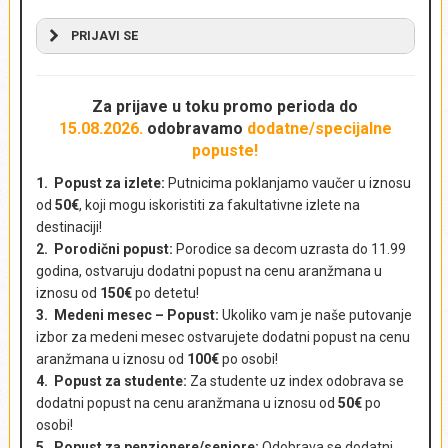
PRIJAVI SE
NAPRAVI REZERVACIJU - POŠALJI UPIT
AKTUELNA PUTOVANJA
Za prijave u toku promo perioda
do
15.08.2026.
odobravamo
dodatne/specijalne
popuste!
Ime i prezime
*
1. Popust za izlete:
Putnicima poklanjamo vaučer u iznosu
od
50€
, koji mogu iskoristiti za fakultativne izlete na
destinaciji!
2. Porodični popust:
Porodice sa decom uzrasta do 11.99
Država
*
godina, ostvaruju dodatni popust na cenu aranžmana u
iznosu od
150€
po detetu!
3. Medeni mesec – Popust:
Ukoliko vam je naše putovanje
izbor za medeni mesec ostvarujete dodatni popust na cenu
aranžmana u iznosu od
100€
po osobi!
Kontakt telefon
*
4. Popust za studente:
Za studente uz index odobrava se
dodatni popust na cenu aranžmana u iznosu od
50€
po
osobi!
5. Popust za penzionere/seniore:
Odobrava se dodatni