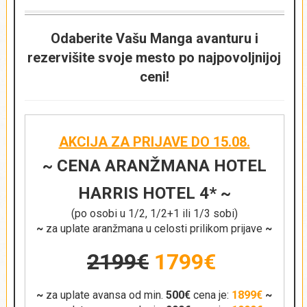
smeštaja dostupan je besplatan wifi internet. U
neposrednoj blizini hotela nalazi se veliki broj kafića,
restorana, prodavnica i suvenirnica. Usluga: noćenje sa
Odaberite Vašu Manga avanturu i
doručkom (kontinentalni).
rezervišite svoje mesto po najpovoljnijoj
Napomena:
Proverite dostupnost željenog tipa sobe
ceni!
prilikom rezervacije putovanja.
AKCIJA ZA PRIJAVE DO 15.08.
~ CENA ARANŽMANA HOTEL
HARRIS HOTEL 4* ~
(po osobi u 1/2, 1/2+1 ili 1/3 sobi)
~
za uplate aranžmana u celosti prilikom prijave
~
2199€
1799€
~
za uplate avansa od min.
500€
cena je:
1899€
~