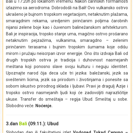
Bali u 17:20h po lokalnom vremenu. Nakon carinskih formalnosti
izlazimo sa aerodroma. Dobrodošli na Bali! Ovo vulkansko ostrvo
ukrašeno je bujnom tropskom vegetacijom, netaknutim plažama,
smaragdnim rekama, uredjenim pirinčanim poljima čarobnih
nijansi zelene boje kao i čuvenom balinežanskom arhitekturom.
Bali je inspiracija, tropsko stanje uma, magično ostrvo prošarano
netaknutim pejzažima, vulkanima, smaragdno – zelenim
pirinčanim terasama i bujnim tropskim šumama koje odišu
mirom i pružaju neiscrpan izvor energije. Ono što izdvaja Bali od
drugih tropskih ostrva je tradicija i duhovnost nasmejanih
meštana koji ponosno slave svoju kulturu i neguju identitet.
Upoznajte narod čija deca uče tri jezika: baležanski, jezik sa
sveštenim licima, jezik sa prirodom i životinjama i ponesite sa
sobom iskustvo prirodnog sklada i ljubavi. Pravi je dragulj Azije i
tropsko ostrvo nasmejanih ljudi koji će zadovoljiti najrazličitije
ukuse. Transfer do smeštaja – regija Ubud. Smeštaj u sobe.
Slobodno veče.
Noćenje.
3.dan
Bali
(09.11.): Ubud
Slobodan dan ili fakultativni izlet
Vodopad Tukad Cepung –