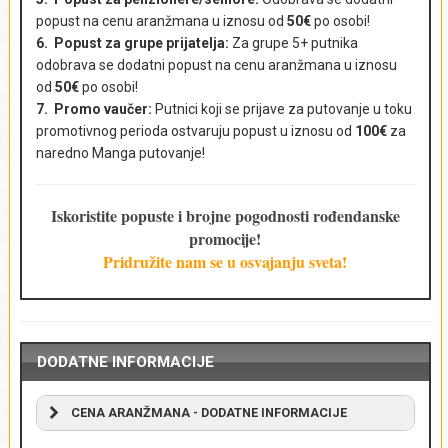
popust na cenu aranžmana u iznosu od
50€
po osobi!
E-mail adresa
*
6. Popust za grupe prijatelja:
Za grupe 5+ putnika
odobrava se dodatni popust na cenu aranžmana u iznosu
od
50€
po osobi!
7. Promo vaučer:
Putnici koji se prijave za putovanje u toku
promotivnog perioda ostvaruju popust u iznosu od
100€
za
Broj putnika i uzrast
*
naredno Manga putovanje!
Iskoristite popuste i brojne pogodnosti rođendanske
promocije!
Komentar
*
Pridružite nam se u osvajanju sveta!
DODATNE INFORMACIJE
CENA ARANŽMANA - DODATNE INFORMACIJE