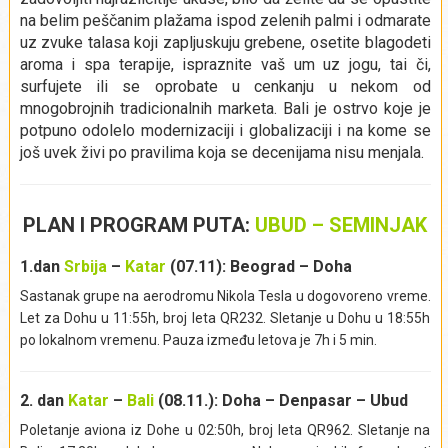
na belim peščanim plažama ispod zelenih palmi i odmarate
uz zvuke talasa koji zapljuskuju grebene, osetite blagodeti
aroma i spa terapije, ispraznite vaš um uz jogu, tai či,
surfujete ili se oprobate u cenkanju u nekom od
mnogobrojnih tradicionalnih marketa. Bali je ostrvo koje je
potpuno odolelo modernizaciji i globalizaciji i na kome se
još uvek živi po pravilima koja se decenijama nisu menjala.
PLAN I PROGRAM PUTA:
UBUD – SEMINJAK
1.dan
Srbija
–
Katar
(07.11): Beograd – Doha
Sastanak grupe na aerodromu Nikola Tesla u dogovoreno vreme.
Let za Dohu u 11:55h, broj leta QR232. Sletanje u Dohu u 18:55h
po lokalnom vremenu. Pauza između letova je 7h i 5 min.
2. dan
Katar
–
Bali
(08.11.): Doha – Denpasar – Ubud
Poletanje aviona iz Dohe u 02:50h, broj leta QR962. Sletanje na