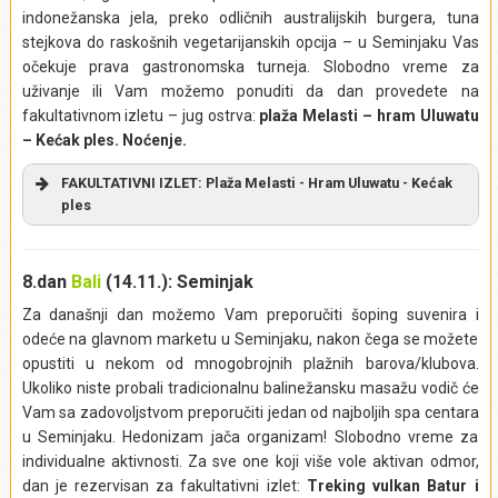
indonežanska jela, preko odličnih australijskih burgera, tuna
Izlet obuhvata:
Povratni transfer, ulaznice za sve lokalitete i
stejkova do raskošnih vegetarijanskih opcija – u Seminjaku Vas
usluge vodiča.
očekuje prava gastronomska turneja. Slobodno vreme za
Izlet ne obuhvata:
Napojnice (bakšiš), obroke i piće.
uživanje ili Vam možemo ponuditi da dan provedete na
Izlet se realizuje iz mesta:
Ubud
fakultativnom izletu – jug ostrva:
plaža Melasti – hram Uluwatu
– Kećak ples.
Noćenje.
FAKULTATIVNI IZLET: Plaža Melasti - Hram Uluwatu - Kećak
ples
Nakon doručka, u dogovoreno vreme krećemo na
fakultativni izlet do plaže Melasti (
Melasti Beach
), najlepše
8.dan
Bali
(14.11.): Seminjak
na južnoj obali Balija, koja se nalazi na poluostrvu Bukit.
Za današnji dan možemo Vam preporučiti šoping suvenira i
Uživaćemo u plivanju u tirkizno-plavoj vodi, ispijati kokosovo
odeće na glavnom marketu u Seminjaku, nakon čega se možete
mleko i raznobojne koktele. Bar/restoran na plaži Melasti,
opustiti u nekom od mnogobrojnih plažnih barova/klubova.
nezaobilazna je lokacija za fotografisanje. U dogovoreno
Ukoliko niste probali tradicionalnu balinežansku masažu vodič će
vreme, u popodnevnim satima krećemo prema hramu
Vam sa zadovoljstvom preporučiti jedan od najboljih spa centara
Uluvatu (
Pura
Uluwatu
). Hram za koji arheolozi smatraju da
u Seminjaku. Hedonizam jača organizam! Slobodno vreme za
datira iz 10. veka, nalazi se na samom vrhu isturene,
individualne aktivnosti. Za sve one koji više vole aktivan odmor,
stenovite litice, oko sedamdeset metara iznad talasa
dan je rezervisan za fakultativni izlet:
Treking vulkan Batur i
Indijskog okeana, i izgleda kao da sedi na tronu Balija i čuva