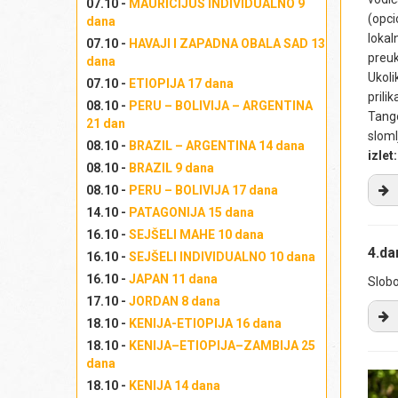
07.10 -
MAURICIJUS INDIVIDUALNO 9
(opci
dana
lokal
07.10 -
HAVAJI I ZAPADNA OBALA SAD 13
preuk
dana
Ukoli
07.10 -
ETIOPIJA 17 dana
prili
08.10 -
PERU – BOLIVIJA – ARGENTINA
Tang
21 dan
sloml
08.10 -
BRAZIL – ARGENTINA 14 dana
izlet
08.10 -
BRAZIL 9 dana
08.10 -
PERU – BOLIVIJA 17 dana
14.10 -
PATAGONIJA 15 dana
U 
16.10 -
SEJŠELI MAHE 10 dana
ču
4.da
16.10 -
SEJŠELI INDIVIDUALNO 10 dana
tip
16.10 -
JAPAN 11 dana
Slob
otv
17.10 -
JORDAN 8 dana
Co
nac
18.10 -
KENIJA-ETIOPIJA 16 dana
gr
18.10 -
KENIJA–ETIOPIJA–ZAMBIJA 25
ruk
dana
od
18.10 -
KENIJA 14 dana