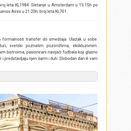
roj leta KL1984. Sletanje u Amsterdam u 15:15h po
enos Aires u 21:20h, broj leta KL701.
 formalnosti transfer do smeštaja. Ulazak u sobe.
uri, svetski poznatim pozorištima, ekskluzivnim
inim bistroima, pasionirani navijači fudbala koji glasno
e i predstavljaju njen šarm i duh. Slobodan dan ili vam
istraživanje glavnog grada Argentine, čiji naziv u
o (
Plaza de Mayo
) iz 1884. godine, koji je nastao
 Majo, bio je poprište najznačajnijih događaja u
ice Majske revolucije, 1811. godine, u središtu trga
as najstariji nacionalni spomenik Buenos Ajresa. Trg
načajnih zdanja, kao što su Kabildo (
Cabildo
, bivša
Argentine), centralna gradska Katedrala (
Catedral