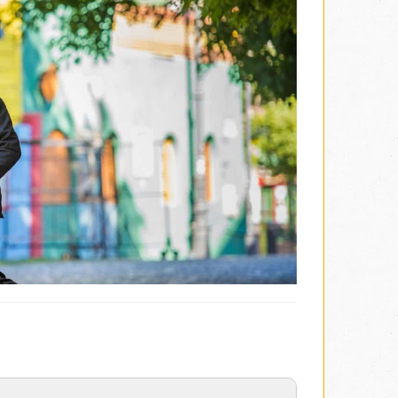
adašnjim raskošnim palatama i otmenim buticima, i
ntinske umetnosti. Centralna atrakcija ovog dela
nato po velelepnim i ekstravagantnim grobnicama u
 se grobnice najpoznatijih argentinskih umetnika,
 Peron. Muzej ove glumice i velikog borca za ljudska
utobusom u hotel.