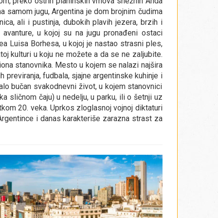
om, preko oštrih planinskih vrhova snežnih Anda
 na samom jugu, Argentina je dom brojnim čudima
a, ali i pustinja, dubokih plavih jezera, brzih i
avanture, u kojoj su na jugu pronađeni ostaci
 Luisa Borhesa, u kojoj je nastao strasni ples,
atoj kulturi u koju ne možete a da se ne zaljubite.
iona stanovnika. Mesto u kojem se nalazi najšira
kih previranja, fudbala, sjajne argentinske kuhinje i
alo bučan svakodnevni život, u kojem stanovnici
a sličnom čaju) u nedelju, u parku, ili o šetnji uz
kom 20. veka. Uprkos zloglasnoj vojnoj diktaturi
Argentince i danas karakteriše zarazna strast za