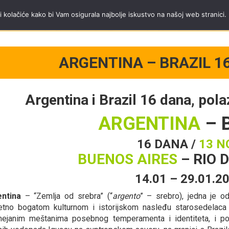
a Trip tim
Tel.
+381 11 40 95 295
;
mob.
+381 65 3444 600
radnim danima od
i kolačiće kako bi Vam osigurala najbolje iskustvo na našoj web stranici.
ARGENTINA – BRAZIL 16
Argentina i Brazil 16 dana, pol
ARGENTINA
– 
16 DANA /
13 N
BUENOS AIRES
–
RIO 
14.01 – 29.01.2
ntina
– “Zemlja od srebra” (“
argento
” – srebro), jedna je od
etno bogatom kulturnom i istorijskom nasleđu starosedelaca i
ejanim meštanima posebnog temperamenta i identiteta, i p