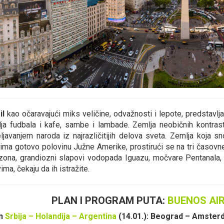
il
kao očaravajući miks veličine, odvažnosti i lepote, predstavlj
ja fudbala i kafe, sambe i lambade. Zemlja neobičnih kontrast
ljavanjem naroda iz najrazličitijih delova sveta. Zemlja koja 
ima gotovo polovinu Južne Amerike, prostirući se na tri časovn
ona, grandiozni slapovi vodopada Iguazu, močvare Pentanala
ima, čekaju da ih istražite.
PLAN I PROGRAM PUTA:
BUENOS AIR
an
Srbija – Holandija – Argentina
(14.01.): Beograd – Amster