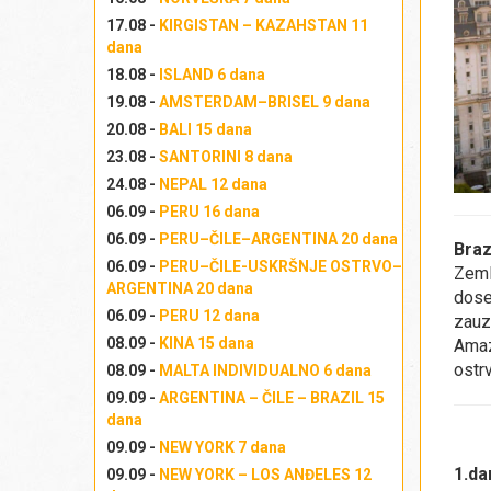
17.08 -
KIRGISTAN – KAZAHSTAN 11
dana
18.08 -
ISLAND 6 dana
19.08 -
AMSTERDAM–BRISEL 9 dana
20.08 -
BALI 15 dana
23.08 -
SANTORINI 8 dana
24.08 -
NEPAL 12 dana
06.09 -
PERU 16 dana
06.09 -
PERU–ČILE–ARGENTINA 20 dana
Braz
06.09 -
PERU–ČILE-USKRŠNJE OSTRVO–
Zeml
ARGENTINA 20 dana
dose
06.09 -
PERU 12 dana
zauz
08.09 -
KINA 15 dana
Amaz
ostrv
08.09 -
MALTA INDIVIDUALNO 6 dana
09.09 -
ARGENTINA – ČILE – BRAZIL 15
dana
09.09 -
NEW YORK 7 dana
1.d
09.09 -
NEW YORK – LOS ANĐELES 12