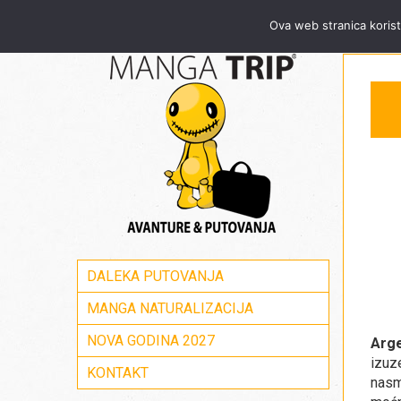
Za sve informacije pozovite Mang
Ova web stranica korist
DALEKA PUTOVANJA
MANGA NATURALIZACIJA
NOVA GODINA 2027
Arge
izuz
KONTAKT
nasm