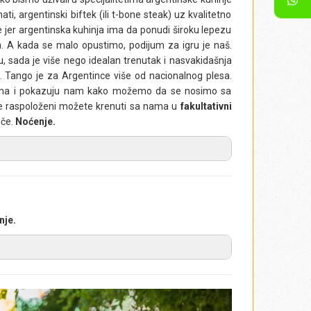
i, argentinski biftek (ili t-bone steak) uz kvalitetno
te jer argentinska kuhinja ima da ponudi široku lepezu
a. A kada se malo opustimo, podijum za igru je naš.
, sada je više nego idealan trenutak i nasvakidašnja
e. Tango je za Argentince više od nacionalnog plesa.
retima i pokazuju nam kako možemo da se nosimo sa
ete raspoloženi možete krenuti sa nama u
fakultativni
eče.
Noćenje.
ne. Ispred hotela čeka nas autobus, i krećemo ka
ti Erazmo). Tržnica iz 1897. godine, s fasadom u
alasa imigranata koji su pristizali iz Evrope. Iako je
nje.
adnji, odličnih kafeterija, restorana i tezgi (tezga
du). Ova pijaca, koja je 2000. godine proglašena
 nostalgije Buenos Ajresa. Unutar velike, pokrivene
ti proizvodi, sir i riba, ali i kostimi za tango,
erija i elegantno odeveni konobari, svojom energijom
i bila potpuna bez obilaska sofisticiranog kvarta