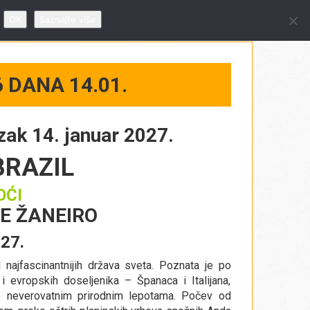
 09 – 19h, subotom od 10 – 14h
OK
Saznajte više
 DANA 14.01.
azak 14. januar 2027.
BRAZIL
OĆI
DE ŽANEIRO
027.
 najfascinantnijih država sveta. Poznata je po
 evropskih doseljenika – Španaca i Italijana,
o neverovatnim prirodnim lepotama. Počev od