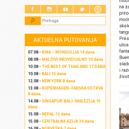
moć
na z
prir
moćn
skel
tango
Pres
AKTUELNA PUTOVANJA
ulica
fant
07.08 -
KINA – MONGOLIJA 14 dana
Bueno
08.08 -
MALDIVI INDIVIDUALNO 10 dana
slad
10.08 -
THE BEST OF THAILAND 17 DANA
i ra
10.08 -
BALI 15 dana
život
12.08 -
NEW YORK 8 dana
13.08 -
KOPENHAGEN–FARSKA OSTRVA
8 dana
14.08 -
SINGAPUR-BALI–MALEZIJA 15
dana
15.08 -
NEPAL 12 dana
15.08 -
CENTRALNA AZIJA 34 dana
16.08 -
NORVEŠKA 7 dana