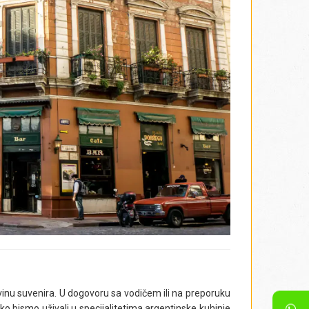
nalne banke Argentine. Nedaleko od trga, nalazi se
 kolonijalni centar i mesto prvog univerziteta. U
ola
), najstarija crkva Buenos Ajresa izgrađena u 18.
o de la Nacion Argentina
(trg
Plaza del Congreso
).
Lavalu, heroju u Ratu za nezavisnost od Španije,
pravde (
Palacio de Justicia de la Nación
)
, i
gradsku
, gde se nalazi Obelisk Buenos Ajresa (
Obelisco
),
nivanja grada.Tokom obilaska, proći ćemo pored dva
Barolo (
Palacio Barolo
), kao i “Palate tekuće vode”
894. godine smešten prestonički rezervoar za vodu.
iva Rio de la Plata, gde se u modernim zgradama od
 prestonici, nalaze popularni restorani i luksuzne
i stadion fudbalskog kluba
Boca Juniors
, čuvena „La
fudbalske atmosfere na svetu. Osim po fudbalu, ovaj
asmejanim meštanima, suvenirnicama, i otvorenim
ografišu sa turistima. Nakon obilaska, povratak u
inu suvenira. U dogovoru sa vodičem ili na preporuku
o bismo uživali u specijalitetima argentinske kuhinje