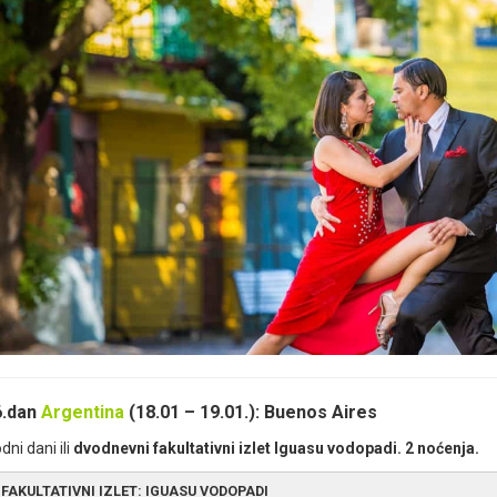
koleta (
Recoleta
), poznatog po gradskim kućama u pariskom stilu, nek
Plaza de la Independencia
cionalnom muzeju lepih umetnosti, u kojem se nalaze remek dela arge
Ciudad Vieja
ada je istoimeno groblje Rekoleta, koje ćemo posetiti, i koje je poz
Palacio Salvo
jima počiva krem argentinskog društva. U ovom “gradu mrtvih”, nalaze
aca, ratnih heroja i glumaca, a među njima je i grob čuvene Eve “Evite”
va, nalazi se u neposrednoj blizini groblja. Nakon obilaska, povratak a
Mercado del Puerto
let obuhvata:
let ne obuhvata:
Napojnice (bakšiš) i obroke.
et se realizuje iz mesta:
Buenos Aires
Estadio
Centenario
6.dan
Argentina
(18.01 – 19.01.): Buenos Aires
let obuhvata:
dni dani ili
dvodnevni fakultativni izlet Iguasu vodopadi. 2 noćenja.
let ne obuhvata:
et se realizuje iz mesta:
FAKULTATIVNI IZLET: IGUASU VODOPADI