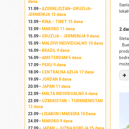
dana
Sast
11.09 -
AZERBEJDŽAN–GRUZIJA–
lokal
JERMENIJA 13 dana
13.09 -
KINA – TIBET 15 dana
2.d
13.09 -
MAROKO 11 dana
15.09 -
GRUZIJA – JERMENIJA 9 dana
Slet
15.09 -
MALDIVI INDIVIDUALNO 10 dana
Buen
16.09 -
BRAZIL 9 dana
proda
bodre
16.09 -
AMSTERDAM 5 dana
može
17.09 -
PERU 9 dana
18.09 -
CENTRALNA AZIJA 17 dana
19.09 -
JORDAN 8 dana
U 
20.09 -
JAPAN 11 dana
pr
22.09 -
MALTA INDIVIDUALNO 6 dana
sp
23.09 -
UZBEKISTAN – TURKMENISTAN
ist
12 dana
po
23.09 -
LISABON I MADEIRA 10 Dana
Ma
24.09 -
MAROKO 9 dana
gr
27.09 -
JAPAN – JUŽNA KOREJA 15 dana