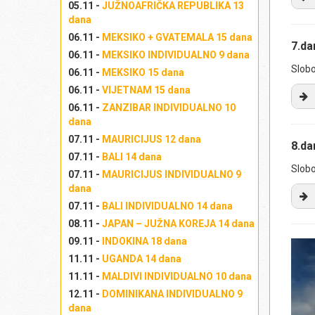
05.11 -
JUŽNOAFRIČKA REPUBLIKA 13
dana
PR
06.11 -
MEKSIKO + GVATEMALA 15 dana
7.d
Kr
06.11 -
MEKSIKO INDIVIDUALNO 9 dana
do
Slob
06.11 -
MEKSIKO 15 dana
Ig
06.11 -
VIJETNAM 15 dana
po
sas
06.11 -
ZANZIBAR INDIVIDUALNO 10
dana
Kr
PR
ko
07.11 -
MAURICIJUS 12 dana
8.d
Na
pe
07.11 -
BALI 14 dana
bi
Slob
Uru
07.11 -
MAURICIJUS INDIVIDUALNO 9
mla
su 
dana
pre
19
07.11 -
BALI INDIVIDUALNO 14 dana
de
(os
U 
08.11 -
JAPAN – JUŽNA KOREJA 14 dana
Ar
Uru
ho
09.11 -
INDOKINA 18 dana
to
tr
del
11.11 -
UGANDA 14 dana
lj
pri
pot
Ev
11.11 -
MALDIVI INDIVIDUALNO 10 dana
za
Pa
Ca
12.11 -
DOMINIKANA INDIVIDUALNO 9
Iz
ušć
Ajr
dana