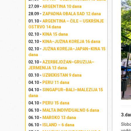
Me
27.09 -
ARGENTINA 10 dana
is
28.09 -
ZAPADNA OBALA SAD 12 dana
ko
vek
01.10 -
ARGENTINA – ČILE – USKRŠNJE
OSTRVO 14 dana
Na
vi
02.10 -
KINA 15 dana
si
02.10 -
KINA–JUŽNA KOREJA 16 dana
na
02.10 -
JUŽNA KOREJA–JAPAN–KINA 15
mo
dana
(
Pa
02.10 -
AZERBEJDŽAN–GRUZIJA–
Za
JERMENIJA 13 dana
cr
03.10 -
UZBEKISTAN 9 dana
kan
04.10 -
PERU 11 dana
Bom
04.10 -
SINGAPUR–BALI–MALEZIJA 15
kr
dana
ka
04.10 -
PERU 15 dana
hot
06.10 -
MALTA INDIVIDUALNO 6 dana
Iz
3.d
06.10 -
MAROKO 13 dana
Iz
Slobo
06.10 -
ISLAND – 6 dana
Izl
vodič