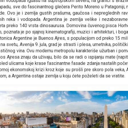
nih vodopada Iguasu na suptropskom severu, na granici s Brazil
apadu, sve do fascinantnog glečera Perito Moreno u Patagoniji,
ode. Ovo je i zemlja gustih prašuma, gaučosa i nepreglednih ravnic
ih reka i vodopada. Argentina je zemlja velike i nezaboravne 
eta preko 140 vrsta dinosaurusa. Domovina čuvenog pisca Horhea
, poznata je po sjajnoj kinematografiji, muzici i arhitekturi, i bog
tonica Argentine je Buenos Ajres, s populacijom od preko 15 mil
 na svetu, Avenija 9. jula, grad je strasti i plesa, umetnika, politič
astičnog vina. Ovu modernu metropolu karakteriše užurban i pom
s Ajresa znaju da uživaju, bilo da se radi o ispijanju mate (napitk
oled ulicama koje krase fascinantne fasade zdanja nastalih počet
zornoj ekonomskoj krizi kroz koje su prošli pre skoro pola veka, 
om, a Argentina ostaje zemlja u koju ćete poželeti da se vratite.