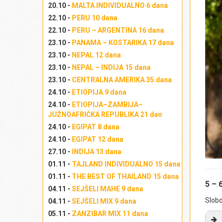
Re
20.10 -
MALTA INDIVIDUALNO 6 dana
Na
22.10 -
PERU 10 dana
gr
22.10 -
PERU – ARGENTINA 16 dana
ko
23.10 -
PANAMA – KOSTARIKA 17 dana
pis
23.10 -
NEPAL 12 dana
pra
23.10 -
NEPAL – INDIJA 15 dana
Iz
23.10 -
CENTRALNA AMERIKA 35 dana
Iz
24.10 -
ETIOPIJA 9 dana
Izl
24.10 -
ETIOPIJA–ZAMBIJA–
JUŽNOAFRIČKA REPUBLIKA 21 dan
24.10 -
EGIPAT 8 dana
24.10 -
EGIPAT 12 dana
27.10 -
INDIJA 13 dana
01.11 -
TAJLAND INDIVIDUALNO 15 dana
01.11 -
THE BEST OF THAILAND 15 dana
5 – 
Iz
04.11 -
SEJŠELI MAHE 9 dana
Slobo
04.11 -
SEJŠELI MIX 9 dana
Iz
05.11 -
ZANZIBAR MIX 11 dana
Izl