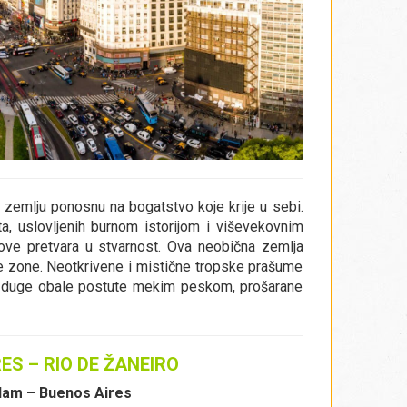
a zemlju ponosnu na bogatstvo koje krije u sebi.
a, uslovljenih burnom istorijom i viševekovnim
snove pretvara u stvarnost. Ova neobična zemlja
e zone. Neotkrivene i mistične tropske prašume
, duge obale postute mekim peskom, prošarane
ES – RIO DE ŽANEIRO
dam – Buenos Aires