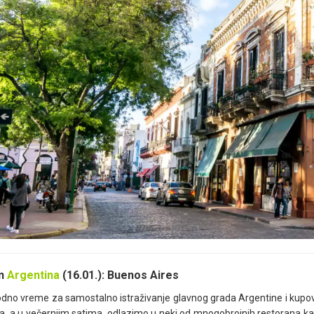
tropolitana de la Santísima Trinidad de Buenos Aires
)
, i sedište Nacio
torijski blok zgrada koji nosi naziv
Manzana de las Luces,
nekadašnji
mpleksu se nalazi Crkva Svetog Ignjatija (
Iglesia de San Ignacio de Loy
u, najstarija biblioteka
La Libreria de Avila
, i Narodna skupština
Congres
 Trgu Lavale (
Plaza Lavalle
), koji je naziv dobio po generalu Huanu 
dećemo njegov spomenik, Kolumbovo pozorište (
Teatro Colon
), Palatu 
nagogu. Zatim ćemo otići do Trga Republike (
Plaza de la Republica
)
cionalni istorijski spomenik podignut 1936, povodom 400-godišnjice os
numentalna zdanja koja su danas zaštićeni spomenici kulture, Palate 
lacio de Aguas Corrientes
), zgrade u eklektičnom stilu, u kojoj je 1
ustavićemo se u delu grada
Puerto Madero
, pored pristaništa i zal
vene cigle koje su nekada bile skladišta, s najvišom cenom nekretnina u
celarije. Put nas dalje vodi ka kvartu La Boka (
La Boca
), gde se nalazi 
bonera“, kojeg bije glas da je mesto najintenzivnije i najstrastvenije 
aj je poznat po šarenim kućama u jarkim bojama, temperamentnim i n
feima gde se tokom šetnje mogu videti plesači tanga, koji se rado fot
el.
let obuhvata:
an
Argentina
(16.01.): Buenos Aires
let ne obuhvata:
Napojnice (bakšiš) i obroke.
dno vreme za samostalno istraživanje glavnog grada Argentine i kupov
et se realizuje iz mesta:
Buenos Aires
a, a u večernjim satima, odlazimo u neki od mnogobrojnih restorana kak