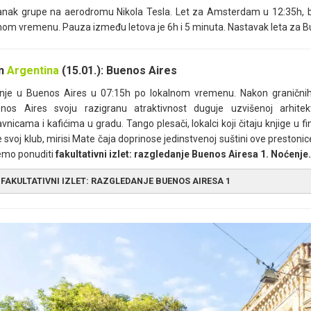
anak grupe na aerodromu Nikola Tesla. Let za Amsterdam u 12:35h, b
nom vremenu. Pauza između letova je 6h i 5 minuta. Nastavak leta za Bu
an
Argentina
(15.01.): Buenos Aires
anje u Buenos Aires u 07:15h po lokalnom vremenu. Nakon graničnih
os Aires svoju razigranu atraktivnost duguje uzvišenoj arhitekt
vnicama i kafićima u gradu. Tango plesači, lokalci koji čitaju knjige u f
 svoj klub, mirisi Mate čaja doprinose jedinstvenoj suštini ove prestonic
mo ponuditi
fakultativni izlet:
razgledanje Buenos Airesa 1.
Noćenje.
FAKULTATIVNI IZLET: RAZGLEDANJE BUENOS AIRESA 1
jutarnjim satima, krećemo autobusom/minibusom na fakultativni izlet, u 
evodu s španskog znači “dobar vazduh”. Obilazimo centralni Trg Maj
ajanjem dva trga, i smatra se mestom gde je osnovana prestonica. Trg
oriji Argentine, i najvećih narodnih demonstracija. Povodom prve godišnj
stavljen je spomenik “Majska piramida” (
Piramide de Maio
), prvi i dan
jo, nalazi se u finansijskom delu grada, Monserat, okružen s nekoliko z
adska većnica), “Ružičasta kuća” (
Casa Rosada
, sedište predsednika 