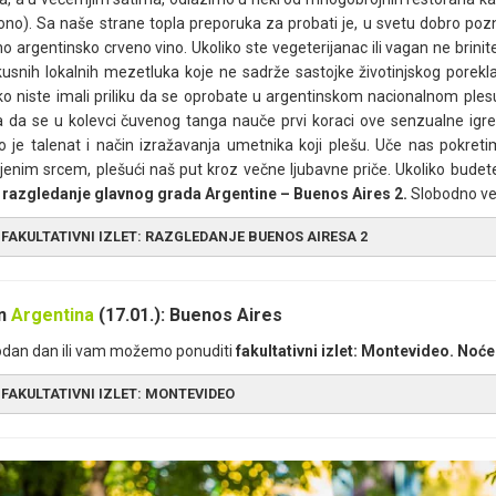
ono). Sa naše strane topla preporuka za probati je, u svetu dobro poznat
no argentinsko crveno vino. Ukoliko ste vegeterijanac ili vagan ne brini
usnih lokalnih mezetluka koje ne sadrže sastojke životinjskog porekl
ko niste imali priliku da se oprobate u argentinskom nacionalnom plesu
ka da se u kolevci čuvenog tanga nauče prvi koraci ove senzualne igr
o je talenat i način izražavanja umetnika koji plešu. Uče nas pok
jenim srcem, plešući naš put kroz večne ljubavne priče. Ukoliko bud
: razgledanje glavnog grada Argentine –
Buenos Aires 2.
Slobodno v
FAKULTATIVNI IZLET: RAZGLEDANJE BUENOS AIRESA 2
jutarnjim satima, nastavljamo sa upoznavanjem glavnog grada Argenti
venoj prestoničkoj pijaci
Mercado de San Telmo
(Saint Elmo, tj. Sve
n
Argentina
(17.01.): Buenos Aires
ičnom italijanskom stilu, podignuta je kako bi zadovoljila potrebe novog t
odan dan ili vam možemo ponuditi
fakultativni izlet: Montevideo.
Noće
orena svakodnevno, najživlja je vikendom, kada je otvoren najveći broj r
ffee Town
, na primer, poznata je po jednoj od najboljih kafa, u gra
FAKULTATIVNI IZLET: MONTEVIDEO
ionalnim spomenikom, slikoviti je prikaz karaktera, strasti, mladosti i
adske pijace, mogu da se kupe voće i povrće, začini, meso, suhomesna
otvorine, suveniri, antikviteti, igračke, ploče. Živopisni kolorit kafet
vešće nas na putovanje u prošlost. Čarolija zvana Buenos Ajres, ne b