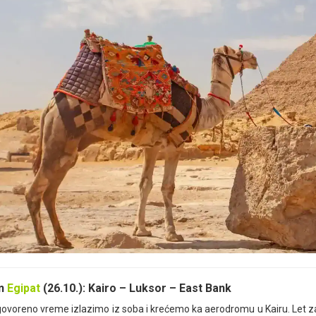
an
Egipat
(26.10.): Kairo – Luksor – East Bank
ovoreno vreme izlazimo iz soba i krećemo ka aerodromu u Kairu. Let za 