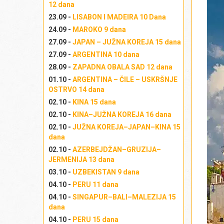
12 dana
23.09 -
LISABON I MADEIRA 10 Dana
24.09 -
MAROKO 9 dana
27.09 -
JAPAN – JUŽNA KOREJA 15 dana
27.09 -
ARGENTINA 10 dana
28.09 -
ZAPADNA OBALA SAD 12 dana
01.10 -
ARGENTINA – ČILE – USKRŠNJE
OSTRVO 14 dana
02.10 -
KINA 15 dana
02.10 -
KINA–JUŽNA KOREJA 16 dana
02.10 -
JUŽNA KOREJA–JAPAN–KINA 15
dana
02.10 -
AZERBEJDŽAN–GRUZIJA–
JERMENIJA 13 dana
03.10 -
UZBEKISTAN 9 dana
04.10 -
PERU 11 dana
04.10 -
SINGAPUR–BALI–MALEZIJA 15
dana
04.10 -
PERU 15 dana