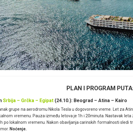
PLAN I PROGRAM PUTA
an
Srbija – Grčka – Egipat
(24.10.): Beograd – Atina – Kairo
nak grupe na aerodromu Nikola Tesla u dogovoreno vreme. Let za Atinu 
kalnom vremenu. Pauza između letova je 1h i 20minuta. Nastavak leta za
h po lokalnom vremenu. Nakon obavljanja carinskih formalnosti sledi 
dmor.
Noćenje
.