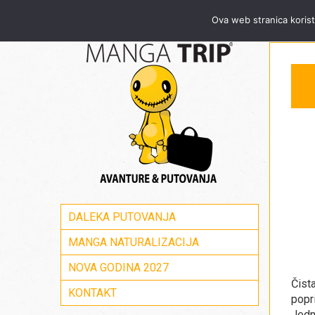
Za sve informacije pozovite Mang
Ova web stranica korist
DALEKA PUTOVANJA
MANGA NATURALIZACIJA
NOVA GODINA 2027
Čist
KONTAKT
popr
Jedn