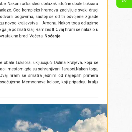
be. Nakon ručka sledi obilazak istočne obale Luksora
alaze. Ceo kompleks hramova zadivljuje svaki drugi
odvorili bogovima, sastoji se od tri odvojene zgrade
ogu novog kraljevstva – Amonu. Nakon toga odlazimo
o ga je poznati kralj Ramzes II. Ovaj hram se nalazio u
ovratak na brod. Večera.
Noćenje.
obale Luksora, uključujući Dolina kraljeva, koja se
kao i mestom gde su sahranjivani faraoni.Nakon toga,
u. Ovaj hram se smatra jednim od najlepših primera
u posećujemo Memnonove kolose, koji pripadaju kralju