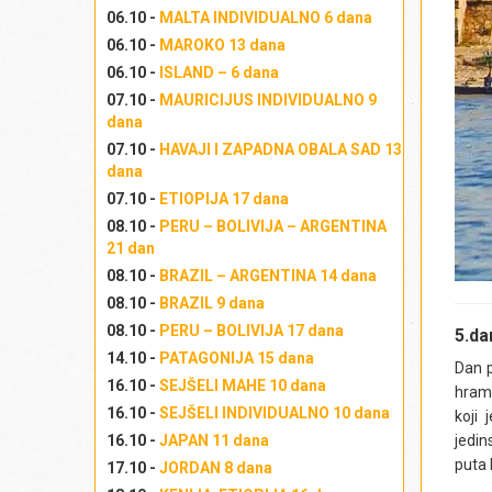
06.10 -
MALTA INDIVIDUALNO 6 dana
06.10 -
MAROKO 13 dana
06.10 -
ISLAND – 6 dana
07.10 -
MAURICIJUS INDIVIDUALNO 9
dana
07.10 -
HAVAJI I ZAPADNA OBALA SAD 13
dana
07.10 -
ETIOPIJA 17 dana
08.10 -
PERU – BOLIVIJA – ARGENTINA
21 dan
08.10 -
BRAZIL – ARGENTINA 14 dana
08.10 -
BRAZIL 9 dana
08.10 -
PERU – BOLIVIJA 17 dana
5.d
14.10 -
PATAGONIJA 15 dana
Dan p
16.10 -
SEJŠELI MAHE 10 dana
hram
16.10 -
SEJŠELI INDIVIDUALNO 10 dana
koji
16.10 -
JAPAN 11 dana
jedin
puta 
17.10 -
JORDAN 8 dana