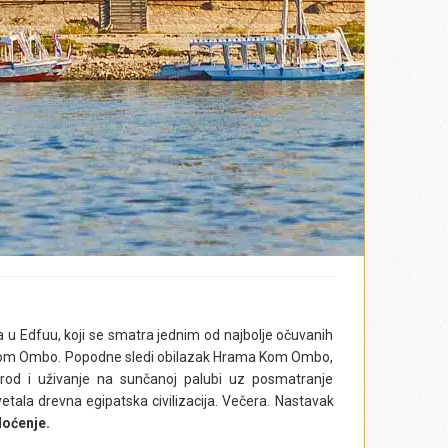
 Edfuu, koji se smatra jednim od najbolje očuvanih
 Kom Ombo. Popodne sledi obilazak Hrama Kom Ombo,
rod i uživanje na sunčanoj palubi uz posmatranje
etala drevna egipatska civilizacija.
Večera.
Nastavak
oćenje.