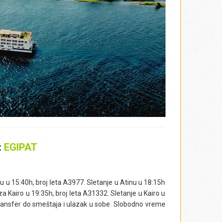
:
EGIPAT
u 15:40h, broj leta A3977. Sletanje u Atinu u 18:15h
 Kairo u 19:35h, broj leta A31332. Sletanje u Kairo u
transfer do smeštaja i ulazak u sobe. Slobodno vreme