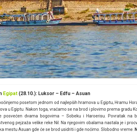
an
Egipat
(28.10.): Luksor – Edfu – Asuan
očinjemo posetom jednom od najlepših hramova u Egiptu, Hramu Hora u
ova u Egiptu. Nakon toga, vraćamo se na brod i plovimo prema gradu
 je posvećen dvama bogovima – Sobeku i Haroerisu. Povratak na b
stvenog pejzaža velike reke Nil. Na njegovim obalama nastala je i procv
ka mestu Asuan gde će se brod usidriti i gde noćimo. Slobodno vreme.
N