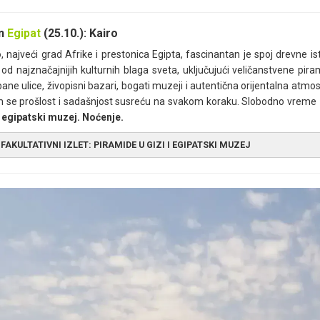
an
Egipat
(25.10.): Kairo
o
, najveći grad Afrike i prestonica Egipta, fascinantan je spoj drevne 
od najznačajnijih kulturnih blaga sveta, uključujući veličanstvene pirami
ane ulice, živopisni bazari, bogati muzeji i autentična orijentalna atmo
 se prošlost i sadašnjost susreću na svakom koraku. Slobodno vreme za
i egipatski muzej. Noćenje.
FAKULTATIVNI IZLET: PIRAMIDE U GIZI I EGIPATSKI MUZEJ
let obuhvata:
povratni transfer, ulaznice, uslugu vodiča
let ne obuhvata:
Napojnice (bakšiš) i obroke.
et se realizuje iz mesta:
Kairo