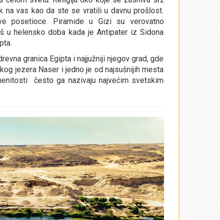
k na vas kao da ste se vratili u davnu prošlost.
sve posetioce. Piramide u Gizi su verovatno
 još u helensko doba kada je Antipater iz Sidona
pta.
revna granica Egipta i najjužniji njegov grad, gde
čkog jezera Naser i jedno je od najsušnijih mesta
menitosti često ga nazivaju najvećim svetskim