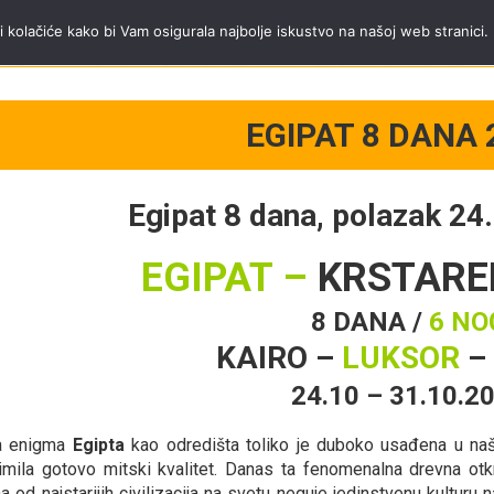
a Trip tim
Tel.
+381 11 40 95 295
;
mob.
+381 65 3444 600
radnim danima od
i kolačiće kako bi Vam osigurala najbolje iskustvo na našoj web stranici.
EGIPAT 8 DANA 
Egipat 8 dana, polazak 24
EGIPAT –
KRSTARE
8 DANA /
6 NO
KAIRO –
LUKSOR
–
24.10 – 31.10.2
a enigma
Egipta
kao odredišta toliko je duboko usađena u naše pe
imila gotovo mitski kvalitet. Danas ta fenomenalna drevna otkr
a od najstarijih civilizacija na svetu neguje jedinstvenu kulturu