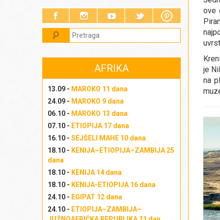
ove 
Pira
najp
uvrs
Kreni
AFRIKA
je N
na p
13.09 -
MAROKO 11 dana
muze
24.09 -
MAROKO 9 dana
06.10 -
MAROKO 13 dana
07.10 -
ETIOPIJA 17 dana
16.10 -
SEJŠELI MAHE 10 dana
18.10 -
KENIJA–ETIOPIJA–ZAMBIJA 25
dana
18.10 -
KENIJA 14 dana
18.10 -
KENIJA-ETIOPIJA 16 dana
24.10 -
EGIPAT 12 dana
24.10 -
ETIOPIJA–ZAMBIJA–
JUŽNOAFRIČKA REPUBLIKA 21 dan