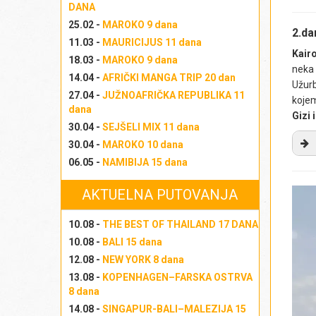
DANA
25.02 -
MAROKO 9 dana
2.d
11.03 -
MAURICIJUS 11 dana
Kair
18.03 -
MAROKO 9 dana
neka 
14.04 -
AFRIČKI MANGA TRIP 20 dan
Užurb
27.04 -
JUŽNOAFRIČKA REPUBLIKA 11
kojem
dana
Gizi 
30.04 -
SEJŠELI MIX 11 dana
30.04 -
MAROKO 10 dana
06.05 -
NAMIBIJA 15 dana
AKTUELNA PUTOVANJA
10.08 -
THE BEST OF THAILAND 17 DANA
10.08 -
BALI 15 dana
12.08 -
NEW YORK 8 dana
Iz
13.08 -
KOPENHAGEN–FARSKA OSTRVA
Iz
8 dana
Izl
14.08 -
SINGAPUR-BALI–MALEZIJA 15