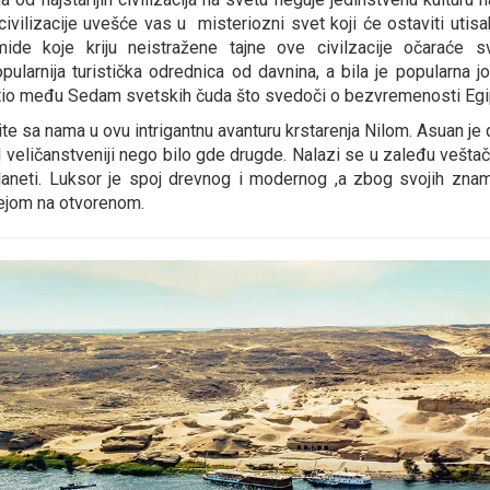
civilizacije uvešće vas u misteriozni svet koji će ostaviti utisa
mide koje kriju neistražene tajne ove civilzacije očaraće 
opularnija turistička odrednica od davnina, a bila je popularna
tio među Sedam svetskih čuda što svedoči o bezvremenosti Egi
te sa nama u ovu intrigantnu avanturu krstarenja Nilom. Asuan je d
il veličanstveniji nego bilo gde drugde. Nalazi se u zaleđu vešta
laneti. Luksor je spoj drevnog i modernog ,a zbog svojih zna
jom na otvorenom.