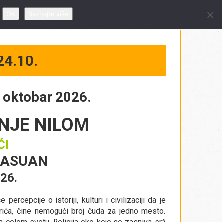
 09 – 19h, subotom od 10 – 14h
OK
Saznajte više
24.10.
. oktobar 2026.
NJE NILOM
ĆI
 ASUAN
026.
rcepcije o istoriji, kulturi i civilizaciji da je
ića, čine nemogući broj čuda za jedno mesto.
 na celom svetu. Religija oko koje se zasniva srž