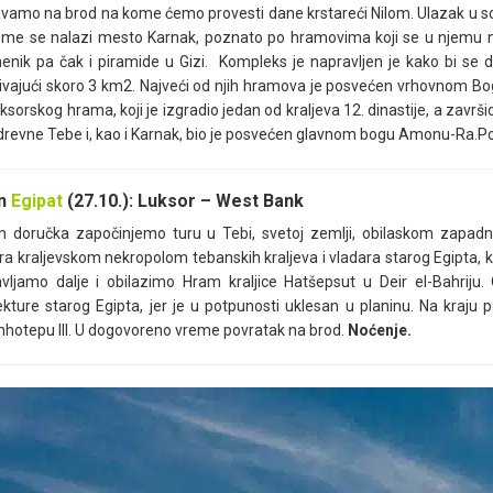
vamo na brod na kome ćemo provesti dane krstareći Nilom. Ulazak u so
me se nalazi mesto Karnak, poznato po hramovima koji se u njemu n
nik pa čak i piramide u Gizi. Kompleks je napravljen je kako bi se d
ivajući skoro 3 km2. Najveći od njih hramova je posvećen vrhovnom B
ksorskog hrama, koji je izgradio jedan od kraljeva 12. dinastije, a završi
drevne Tebe i, kao i Karnak, bio je posvećen glavnom bogu Amonu-Ra.P
an
Egipat
(27.10.): Luksor – West Bank
 doručka započinjemo turu u Tebi, svetoj zemlji, obilaskom zapadne 
a kraljevskom nekropolom tebanskih kraljeva i vladara starog Egipta, 
vljamo dalje i obilazimo Hram kraljice Hatšepsut u Deir el-Bahrij
ekture starog Egipta, jer je u potpunosti uklesan u planinu. Na kraj
otepu III. U dogovoreno vreme povratak na brod.
Noćenje.