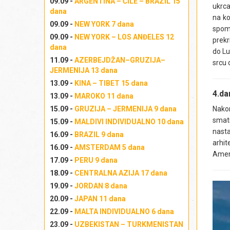
09.09 -
ARGENTINA – ČILE – BRAZIL 15
ukrca
dana
na ko
09.09 -
NEW YORK 7 dana
spome
09.09 -
NEW YORK – LOS ANĐELES 12
prekr
dana
do Lu
11.09 -
AZERBEJDŽAN–GRUZIJA–
srcu 
JERMENIJA 13 dana
13.09 -
KINA – TIBET 15 dana
4.d
13.09 -
MAROKO 11 dana
15.09 -
GRUZIJA – JERMENIJA 9 dana
Nakon
smatr
15.09 -
MALDIVI INDIVIDUALNO 10 dana
nasta
16.09 -
BRAZIL 9 dana
arhit
16.09 -
AMSTERDAM 5 dana
Amenh
17.09 -
PERU 9 dana
18.09 -
CENTRALNA AZIJA 17 dana
19.09 -
JORDAN 8 dana
20.09 -
JAPAN 11 dana
22.09 -
MALTA INDIVIDUALNO 6 dana
23.09 -
UZBEKISTAN – TURKMENISTAN