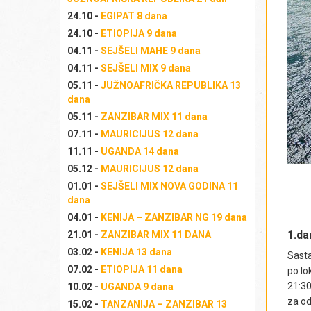
24.10 -
EGIPAT 8 dana
24.10 -
ETIOPIJA 9 dana
04.11 -
SEJŠELI MAHE 9 dana
04.11 -
SEJŠELI MIX 9 dana
05.11 -
JUŽNOAFRIČKA REPUBLIKA 13
dana
05.11 -
ZANZIBAR MIX 11 dana
07.11 -
MAURICIJUS 12 dana
11.11 -
UGANDA 14 dana
05.12 -
MAURICIJUS 12 dana
01.01 -
SEJŠELI MIX NOVA GODINA 11
dana
04.01 -
KENIJA – ZANZIBAR NG 19 dana
1.d
21.01 -
ZANZIBAR MIX 11 DANA
03.02 -
KENIJA 13 dana
Sasta
07.02 -
ETIOPIJA 11 dana
po lo
21:30
10.02 -
UGANDA 9 dana
za o
15.02 -
TANZANIJA – ZANZIBAR 13