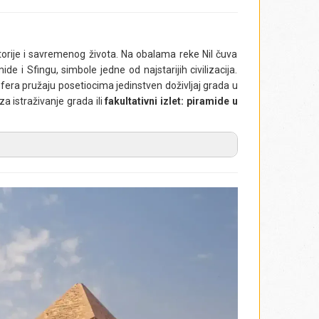
istorije i savremenog života. Na obalama reke Nil čuva
de i Sfingu, simbole jedne od najstarijih civilizacija.
sfera pružaju posetiocima jedinstven doživljaj grada u
 istraživanje grada ili
fakultativni izlet: piramide u