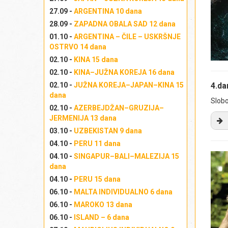
naj
27.09 -
ARGENTINA 10 dana
gl
28.09 -
ZAPADNA OBALA SAD 12 dana
su
01.10 -
ARGENTINA – ČILE – USKRŠNJE
pr
OSTRVO 14 dana
pri
02.10 -
KINA 15 dana
oč
02.10 -
KINA–JUŽNA KOREJA 16 dana
po
pla
02.10 -
JUŽNA KOREJA–JAPAN–KINA 15
4.d
dana
kaf
Slobo
ži
02.10 -
AZERBEJDŽAN–GRUZIJA–
JERMENIJA 13 dana
sv
po
03.10 -
UZBEKISTAN 9 dana
Na
ka
04.10 -
PERU 11 dana
nal
je
04.10 -
SINGAPUR–BALI–MALEZIJA 15
du
am
dana
Pr
mo
04.10 -
PERU 15 dana
sl
Iz
06.10 -
MALTA INDIVIDUALNO 6 dana
iz
Iz
06.10 -
MAROKO 13 dana
ra
Izl
06.10 -
ISLAND – 6 dana
ši