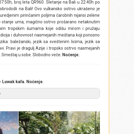
7:50h, broj leta QR960. Sletanje na Bali u 22:40h po
brodošli na Bali! Ovo vulkansko ostrvo ukrašeno je
edjenim pirinčanim poljima čarobnih nijansi zelene
sko stanje uma, magično ostrvo prošarano netaknutim
jnim tropskim šumama koje odišu mirom i pružaju
tradicija i duhovnost nasmejanih meštana koji ponosno
zika: baležanski, jezik sa sveštenim licima, jezik sa
vi. Pravi je dragulj Azije i tropsko ostrvo nasmejanih
bud. Smeštaj u sobe. Slobodno veče.
Noćenje.
 Luwak kafa. Noćenje.
a
dopada centralnog Balija –
Tukad Cepung
. Ljubitelji
lepših snimaka s ovog putovanja, u vreme kada je
očasovna vožnja do najstarijeg kompleksa hramova
an od najposećenijih hramova, kompleks Besakih,
 Agung (
Gunung Agung
), na istoku ostrva. Važi za