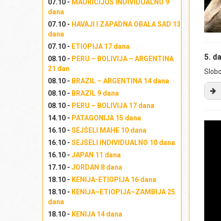
mi
07.10 -
MAURICIJUS INDIVIDUALNO 9
dana
na
bu
07.10 -
HAVAJI I ZAPADNA OBALA SAD 13
dana
pi
sa
07.10 -
ETIOPIJA 17 dana
res
5. d
08.10 -
PERU – BOLIVIJA – ARGENTINA
ma
21 dan
Slobo
Te
08.10 -
BRAZIL – ARGENTINA 14 dana
uv
08.10 -
BRAZIL 9 dana
pi
08.10 -
PERU – BOLIVIJA 17 dana
Na
na
14.10 -
PATAGONIJA 15 dana
ka
Ba
16.10 -
SEJŠELI MAHE 10 dana
194
unu
fo
16.10 -
SEJŠELI INDIVIDUALNO 10 dana
Pa
Ag
hra
16.10 -
JAPAN 11 dana
s 
hr
17.10 -
JORDAN 8 dana
lo
ul
18.10 -
KENIJA-ETIOPIJA 16 dana
na
ho
18.10 -
KENIJA–ETIOPIJA–ZAMBIJA 25
ar
dana
Iz
šar
Iz
18.10 -
KENIJA 14 dana
nem