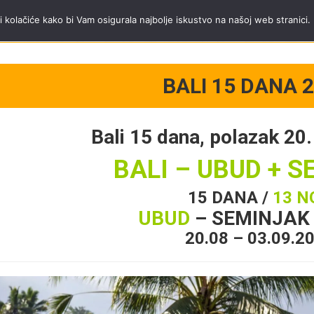
a Trip tim
Tel.
+381 11 40 95 295
;
mob.
+381 65 3444 600
radnim danima od
i kolačiće kako bi Vam osigurala najbolje iskustvo na našoj web stranici.
BALI 15 DANA 2
Bali 15 dana, polazak 20
BALI – UBUD + 
15 DANA /
13 N
UBUD
– SEMINJAK
20.08 – 03.09.2