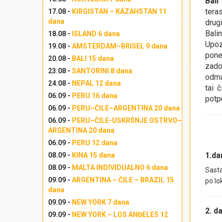
Bal
tera
17.08 -
KIRGISTAN – KAZAHSTAN 11
dana
drug
Bali
18.08 -
ISLAND 6 dana
Upoz
19.08 -
AMSTERDAM–BRISEL 9 dana
pone
20.08 -
BALI 15 dana
zado
23.08 -
SANTORINI 8 dana
odma
24.08 -
NEPAL 12 dana
tai 
06.09 -
PERU 16 dana
potp
06.09 -
PERU–ČILE–ARGENTINA 20 dana
06.09 -
PERU–ČILE-USKRŠNJE OSTRVO–
ARGENTINA 20 dana
06.09 -
PERU 12 dana
1.d
08.09 -
KINA 15 dana
08.09 -
MALTA INDIVIDUALNO 6 dana
Sasta
09.09 -
ARGENTINA – ČILE – BRAZIL 15
po lo
dana
09.09 -
NEW YORK 7 dana
2. d
09.09 -
NEW YORK – LOS ANĐELES 12