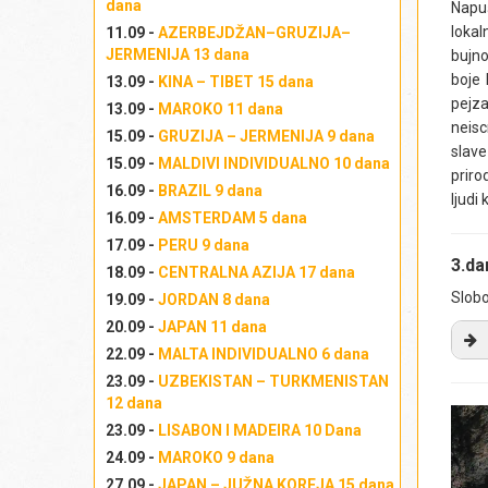
dana
Napuš
lokal
11.09 -
AZERBEJDŽAN–GRUZIJA–
JERMENIJA 13 dana
bujno
boje 
13.09 -
KINA – TIBET 15 dana
pejz
13.09 -
MAROKO 11 dana
neisc
15.09 -
GRUZIJA – JERMENIJA 9 dana
slave
15.09 -
MALDIVI INDIVIDUALNO 10 dana
priro
16.09 -
BRAZIL 9 dana
ljudi
16.09 -
AMSTERDAM 5 dana
17.09 -
PERU 9 dana
3.d
18.09 -
CENTRALNA AZIJA 17 dana
Slobo
19.09 -
JORDAN 8 dana
20.09 -
JAPAN 11 dana
22.09 -
MALTA INDIVIDUALNO 6 dana
23.09 -
UZBEKISTAN – TURKMENISTAN
Na
12 dana
fo
sv
23.09 -
LISABON I MADEIRA 10 Dana
na
24.09 -
MAROKO 9 dana
po
27.09 -
JAPAN – JUŽNA KOREJA 15 dana