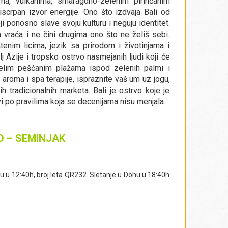
ima, vulkanima, smaragdno-zelenim pirinčanim
crpan izvor energije. Ono što izdvaja Bali od
i ponosno slave svoju kulturu i neguju identitet.
m vraća i ne čini drugima ono što ne želiš sebi.
tenim licima, jezik sa prirodom i životinjama i
j Azije i tropsko ostrvo nasmejanih ljudi koji će
a belim peščanim plažama ispod zelenih palmi i
aroma i spa terapije, ispraznite vaš um uz jogu,
h tradicionalnih marketa. Bali je ostrvo koje je
vi po pravilima koja se decenijama nisu menjala.
D – SEMINJAK
u 12:40h, broj leta QR232. Sletanje u Dohu u 18:40h