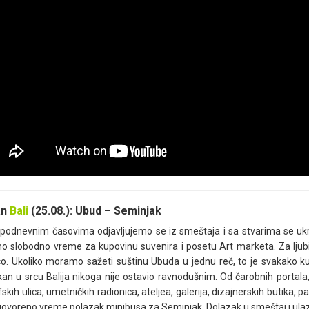
et se realizuje iz mesta:
Ubud
repimo i sumiramo utiske. U dogovoreno vreme, nastavljamo ka našoj sl
ka, selo Tenganan je postalo poznato kao jedno od retkih na ostrvu
morodačkog stanovništva
Bali Aga
, s jedinstvenim životnim načelima
tatka Balija i Indonezije, u ovom selu ostali su dosledni očuvanju tra
govanju kolektivne svesti kroz vekovima regulisani sistem vrednos
jedinca. Utvrđeno selo
Tenganan
okruženo je planinama, s bujnom t
ljima, koji svi zajedno, stvaraju posebnu, mističnu atmosferu. Zbog tu
gu da se kupe tradicionalne rukotvorine, od kojih je najpoznatija
gering
veruje da ima magijsku moć za ozdravljenje i zaštitu. U selu prave i le
tova palmi, bave se tradicionalnom kaligrafijom i drugim zanatima. Nakon
trva i u večernjim satima vraćamo se u smeštaj.
let obuhvata:
Povratni transfer, ulaznice za sve lokalitete i usluge vodiča
let ne obuhvata:
Napojnice (bakšiš), obroke i piće.
an
Bali
(25.08.): Ubud –
Seminjak
et se realizuje iz mesta:
Ubud
podnevnim časovima odjavljujemo se iz smeštaja i sa stvarima se u
 slobodno vreme za kupovinu suvenira i posetu Art marketa. Za lju
o. Ukoliko moramo sažeti suštinu Ubuda u jednu reč, to je svakako ku
an u srcu Balija nikoga nije ostavio ravnodušnim. Od čarobnih portala
skih ulica, umetničkih radionica, ateljea, galerija, dizajnerskih butika, 
ovoreno vreme polazak minibusa za Seminjak. Dolazak u smeštaj i ula