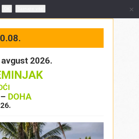
 09 – 19h, subotom od 10 – 14h
OK
Saznajte više
0.08.
. avgust 2026.
SEMINJAK
OĆI
 –
DOHA
026.