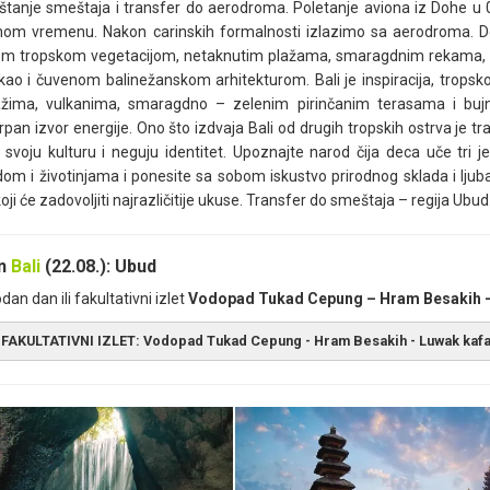
tanje smeštaja i transfer do aerodroma. Poletanje aviona iz Dohe u 0
nom vremenu. Nakon carinskih formalnosti izlazimo sa aerodroma. Do
m tropskom vegetacijom, netaknutim plažama, smaragdnim rekama, ur
kao i čuvenom balinežanskom arhitekturom. Bali je inspiracija, trop
ažima, vulkanima, smaragdno – zelenim pirinčanim terasama i bu
rpan izvor energije. Ono što izdvaja Bali od drugih tropskih ostrva je 
 svoju kulturu i neguju identitet. Upoznajte narod čija deca uče tri je
dom i životinjama i ponesite sa sobom iskustvo prirodnog sklada i ljuba
 koji će zadovoljiti najrazličitije ukuse. Transfer do smeštaja – regija U
an
Bali
(22.08.): Ubud
dan dan ili fakultativni izlet
Vodopad Tukad Cepung – Hram Besakih –
FAKULTATIVNI IZLET: Vodopad Tukad Cepung - Hram Besakih - Luwak kaf
kon doručka, put nas vodi do jednog od najlepših i najslikovitijih vo
tografije, na ovom mestu u prepodnevnim satima napraviće neke od naj
etlo za slikanje najbolje. Nakon posete vodopadima, očekuje nas jedn
 Baliju –
Pura Besakih
, poznatijih pod nazivom
„Mother temple“
. Jed
tiče iz 15. veka i nalazi se u istimenom u selu na obroncima planine