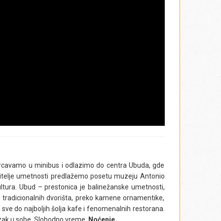
edećoj destinaciji,
Tenganan
. U drugoj polovini 20.
 koje je u potpunosti očuvalo autentičnu kulturu
. U velikoj meri socijalno i ekonomski odvojeni od
dicije, običaja, verovanja, jedinstvenih zanata, i
ti, međusobnih odnosa, i poštovanja čoveka kao
ropskom vegetacijom i nepreglednim pirinčanim
rista koji ih posećuju, u mnogim kućama ovog sela
sing
, komplikovana, dvostruka
ikat
tkanina, za koju
pe korpe u smeđoj boji sa crnim detaljima, knjige od
 bajkovitih priča i novih saznanja, ostavljamo istok
.
krcavamo u minibus i odlazimo do centra Ubuda, gde
bitelje umetnosti predlažemo posetu muzeju Antonio
ltura. Ubud – prestonica je balinežanske umetnosti,
, tradicionalnih dvorišta, preko kamene ornamentike,
pa sve do najboljih šolja kafe i fenomenalnih restorana.
zak u sobe. Slobodno vreme.
Noćenje.