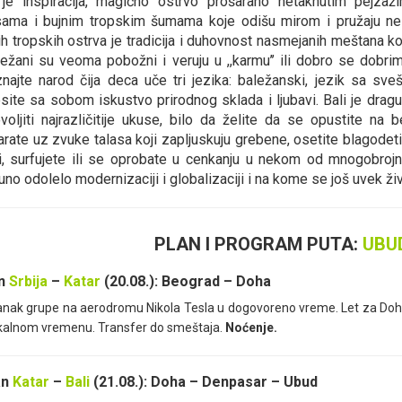
i
je inspiracija, magično ostrvo prošarano netaknutim pejzaž
sama i bujnim tropskim šumama koje odišu mirom i pružaju neis
ih tropskih ostrva je tradicija i duhovnost nasmejanih meštana koj
nežani su veoma pobožni i veruju u ,,karmu’’ ili dobro se dobri
najte narod čija deca uče tri jezika: baležanski, jezik sa sveš
site sa sobom iskustvo prirodnog sklada i ljubavi. Bali je dragul
voljiti najrazličitije ukuse, bilo da želite da se opustite n
rate uz zvuke talasa koji zapljuskuju grebene, osetite blagodeti 
či, surfujete ili se oprobate u cenkanju u nekom od mnogobrojni
uno odolelo modernizaciji i globalizaciji i na kome se još uvek ži
PLAN I PROGRAM PUTA:
UBU
an
Srbija
–
Katar
(20.08.): Beograd – Doha
nak grupe na aerodromu Nikola Tesla u dogovoreno vreme. Let za Dohu 
kalnom vremenu. Transfer do smeštaja.
Noćenje.
an
Katar
–
Bali
(21.08.): Doha – Denpasar – Ubud