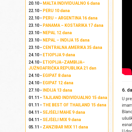
Izl
20.10 -
MALTA INDIVIDUALNO 6 dana
ok
22.10 -
PERU 10 dana
ve
do
22.10 -
PERU – ARGENTINA 16 dana
os
23.10 -
PANAMA – KOSTARIKA 17 dana
ne
23.10 -
NEPAL 12 dana
po
23.10 -
NEPAL – INDIJA 15 dana
po
23.10 -
CENTRALNA AMERIKA 35 dana
mo
24.10 -
ETIOPIJA 9 dana
se 
24.10 -
ETIOPIJA–ZAMBIJA–
lis
JUŽNOAFRIČKA REPUBLIKA 21 dan
os
24.10 -
EGIPAT 8 dana
Iz
24.10 -
EGIPAT 12 dana
Iz
6. d
27.10 -
INDIJA 13 dana
Izl
01.11 -
TAJLAND INDIVIDUALNO 15 dana
U pre
01.11 -
THE BEST OF THAILAND 15 dana
imamo
Blanc
04.11 -
SEJŠELI MAHE 9 dana
ušušk
04.11 -
SEJŠELI MIX 9 dana
esnaf
05.11 -
ZANZIBAR MIX 11 dana
U dog