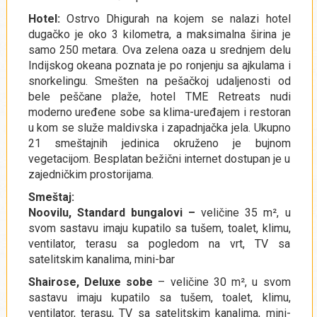
Hotel:
Ostrvo Dhigurah na kojem se nalazi hotel
dugačko je oko 3 kilometra, a maksimalna širina je
samo 250 metara. Ova zelena oaza u srednjem delu
Indijskog okeana poznata je po ronjenju sa ajkulama i
snorkelingu. Smešten na pešačkoj udaljenosti od
bele peščane plaže, hotel TME Retreats nudi
moderno uređene sobe sa klima-uređajem i restoran
u kom se služe maldivska i zapadnjačka jela. Ukupno
21 smeštajnih jedinica okruženo je bujnom
vegetacijom. Besplatan bežični internet dostupan je u
zajedničkim prostorijama.
Smeštaj:
Noovilu, Standard bungalovi –
veličine 35 m², u
svom sastavu imaju kupatilo sa tušem, toalet, klimu,
ventilator, terasu sa pogledom na vrt, TV sa
satelitskim kanalima, mini-bar
Shairose, Deluxe sobe
– veličine 30 m², u svom
sastavu imaju kupatilo sa tušem, toalet, klimu,
ventilator, terasu, TV sa satelitskim kanalima, mini-