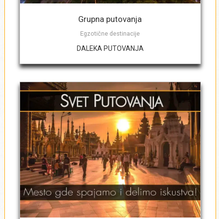
Broj dece 0 - 1.99 godina
*
Grupna putovanja
Egzotične destinacije
DALEKA PUTOVANJA
Ako je u pitanju grupa, navedite broj
odraslih i dece sa datumima rođenja
Naraniji datum polaska na putovanje
*