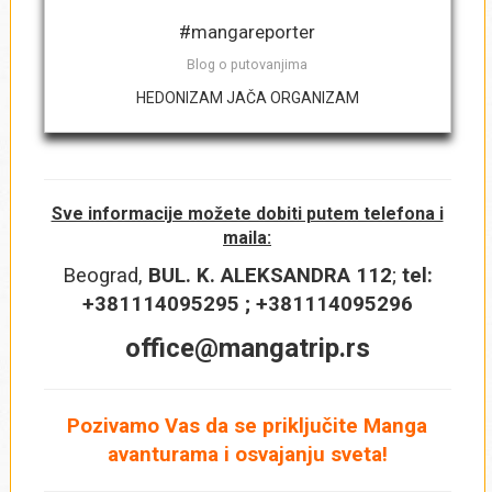
#mangareporter
Blog o putovanjima
Najkasniji datum povratka sa putovanja
*
HEDONIZAM JAČA ORGANIZAM
Broj noćenja
*
Sve informacije možete dobiti putem telefona i
maila:
Beograd,
BUL. K. ALEKSANDRA 112
;
tel:
+381114095295 ; +381114095296
Grad iz kojeg biste želeli da letite
*
office@mangatrip.rs
Pozivamo Vas da se priključite Manga
Kategorija smeštaja
*
avanturama i osvajanju sveta!
5*