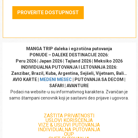
4*
PROVERITE DOSTUPNOST
3*
Tip smeštaja
*
Hotel
MANGA TRIP daleka i egzotična putovanja
PONUDE – DALEKE DESTINACIJE 2026:
Peru 2026 | Japan 2026 | Tajland 2026 | Meksiko 2026
Resort
INDIVIDUALNA PUTOVANJA I LETOVANJA 2026:
Zanzibar, Brazil, Kuba, Argentina, Sejšeli, Vijetnam, Bali…
Apartmani
AVIO KARTE |
MEDENI MESEC
| PUTOVANJA SA DECOM |
SAFARI | AVANTURE
Podaci na website-u su informativnog karaktera. Zvaničan je
Vrsta usluge
*
samo štampani cenovnik koji je sastavni deo prijave i ugovora.
Najam
ZAŠTITA PRIVATNOSTI
Noćenje sa doručkom
USLOVI KORIŠĆENJA
VIZE & USLOVI PUTOVANJA
INDIVIDUALNA PUTOVANJA
Polupansion
OUP