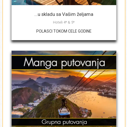
Upišite destinaciju/destinacije po
...u skladu sa Vašim željama
prioritetu
*
Hoteli 4* & 5*
POLASCI TOKOM CELE GODINE
Broj odraslih osoba:
*
Broj dece 6 - 11.99 godina
*
Broj dece 2 - 5.99 godina