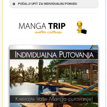
POŠALJI UPIT ZA INDIVIDUALNU PONUDU
INDIVIDUALNA PUTOVANJA - UPITNIK
Polja obeležena zvezdicom su obavezna!
Ime
*
Prezime
*
Email adresa
*
Kontakt telefon
*