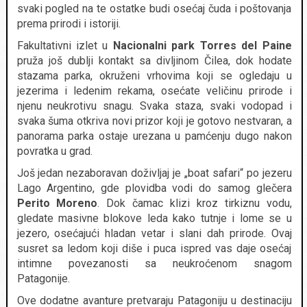
svaki pogled na te ostatke budi osećaj čuda i poštovanja
prema prirodi i istoriji.
Fakultativni izlet u
Nacionalni park Torres del Paine
pruža još dublji kontakt sa divljinom Čilea, dok hodate
stazama parka, okruženi vrhovima koji se ogledaju u
jezerima i ledenim rekama, osećate veličinu prirode i
njenu neukrotivu snagu. Svaka staza, svaki vodopad i
svaka šuma otkriva novi prizor koji je gotovo nestvaran, a
panorama parka ostaje urezana u pamćenju dugo nakon
povratka u grad.
Još jedan nezaboravan doživljaj je „boat safari“ po jezeru
Lago Argentino, gde plovidba vodi do samog glečera
Perito Moreno
. Dok čamac klizi kroz tirkiznu vodu,
gledate masivne blokove leda kako tutnje i lome se u
jezero, osećajući hladan vetar i slani dah prirode. Ovaj
susret sa ledom koji diše i puca ispred vas daje osećaj
intimne povezanosti sa neukroćenom snagom
Patagonije.
Ove dodatne avanture pretvaraju Patagoniju u destinaciju