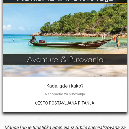
Kada, gde i kako?
Napomene za putovanja
ČESTO POSTAVLJANA PITANJA
MangaTrip je turistička agencija iz Srbije specijalizovana za