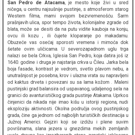
San Pedro de Atacama
, je mesto koje živi u sred
ničega, u centru najsušnije pustinje, s atmosferom starog
Western filma, mami svojom bezvremenošću. Šarm
prašnjavih ulica, spor tempo života, kolonijalne zgrade od
blata, može se desiti da na putu vidite kauboja na konju,
ovcu ili kozu , ili čujete kloparanje po makadamu.
Obuzeće vas osećaj sporosti vremena i mirnoća dok
šetate ovim uličicama. U severozapadnom uglu trga
nalazi se bela Crkva, Iglesia San Pedro, koja datira još iz
1640. godine i druga je najstarija crkva u Čileu. Jarka bela
boja fasade, kontrast je vedrom, svetlo plavom nebu, a
unutrašnjost je posebna, krov i ulazna vrata su napravljeni
od kaktus drveta i povezani su sa lama kožom . Maleni
pustinjski grad balansira od uspavanog, udaljenog sela na
granici do avanturističkog grada pustinje Atakama. Uprkos
činjenici da nikada nije imao kišu u istoriji regiona, nudi
eksploziju aktivnosti. Okolna područja ovog pustinjskog
grada, čine ga jednom od najboljih turističkih destinacija u
Južnoj Americi. Gejziri koji se izdižu i plene suvim
površinama, slana jezera u gnezdima mekih zemljanih