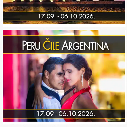
office@mangatrip.rs
:
Ne
odnosi se na individualna putovanja
Manga putovanju
:
+381 11 40 95 295