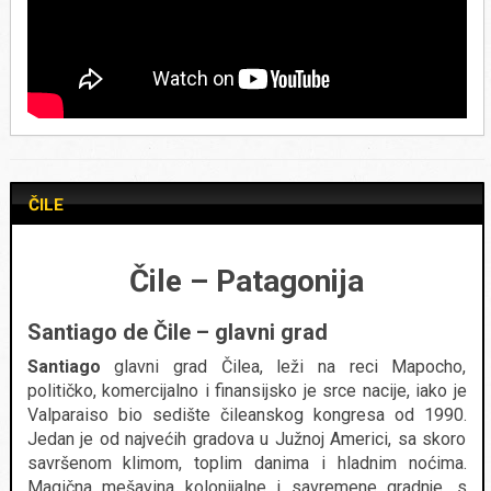
ČILE
Čile – Patagonija
Santiago de Čile – glavni grad
Santiago
glavni grad Čilea, leži na reci Mapocho,
političko, komercijalno i finansijsko je srce nacije, iako je
Valparaiso bio sedište čileanskog kongresa od 1990.
Jedan je od najvećih gradova u Južnoj Americi, sa skoro
savršenom klimom, toplim danima i hladnim noćima.
Magična mešavina kolonijalne i savremene gradnje, s