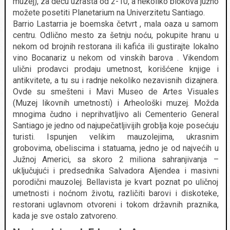
muzej), za decu uzrasta od 2-10, a nekoliko blokova južno
možete posetiti Planetarium na Univerzitetu Santiago.
Barrio Lastarria je boemska četvrt , mala oaza u samom
centru. Odlično mesto za šetnju noću, pokupite hranu u
nekom od brojnih restorana ili kafića ili gustirajte lokalno
vino Bocanariz u nekom od vinskih barova . Vikendom
ulični prodavci prodaju umetnost, korišćene knjige i
antikvitete, a tu su i radnje nekoliko nezavisnih dizajnera.
Ovde su smešteni i Mavi Museo de Artes Visuales
(Muzej likovnih umetnosti) i Arheološki muzej. Možda
mnogima čudno i neprihvatljivo ali Cementerio General
Santiago je jedno od najupečatljivijih groblja koje posećuju
turisti. Ispunjen velikim mauzolejima, ukrasnim
grobovima, obeliscima i statuama, jedno je od najvećih u
Južnoj Americi, sa skoro 2 miliona sahranjivanja –
uključujući i predsednika Salvadora Aljendea i masivni
porodični mauzolej. Bellavista je kvart poznat po uličnoj
umetnosti i noćnom životu, različiti barovi i diskoteke,
restorani uglavnom otvoreni i tokom državnih praznika,
kada je sve ostalo zatvoreno.