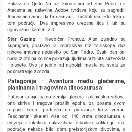
Pukara de Quito Na par kilometara od San Pedro de
Atacama su ruševine Adobe tvrđave koju su sagradili
Atacaman narod, da bi sačuvali i zaštitili nasleđe Inka u
tom području. Dva impresivno urezana lica i luk su
ugravirani u kameni zid.
Star Gazing
– Neobičan Francuz, Alan zajedno sa
suprugom, postavio je impresivan niz teleskopa duž
njihove imovine nedaleko od San Pedro. Svaki dan oni
nude izlete na kojima pokazuju ljudima različita sazvežđa
i planete. Ovo je jedno od najboljih mesta na svetu za
posmatranje zvezda.
Patagonija – Avantura među glečerima,
planinama i tragovima dinosaurusa
Patagonija nije samo zemlja glečera i planinskih vrhova,
ona skriva i tragove prošlih epoha, pa poseta ovom
regionu često podseća na putovanje kroz vreme.
Fascinantni skeleti više od 140 vrsta dinosaurusa u
muzeju i lokalnim nalazištima otkrivaju koliko je ovo
područje nekada bilo dom preistorijskim divovima, a