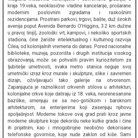
kraja 19.veka, neoklasične vladine kancelarije, prošarane
modernim poslovnim zgradama i raskošnim
rezidencijama. Prostrani parkovi, trgovi, bašte, duž širokih
avenija poput Avenida Bernardo O’Higgins, 3.2 km dužine
u pravoj liniji), zoološki vrt, kampovi, i nekoliko sportskih
stadiona, čine žarište intelektualnog i kulturnog razvoja
Čilea, od kolonijalnih vremena do danas. Pored nacionalne
biblioteke, muzeja, pozorišta i drugih institucija visokog
obrazovanja, može se pohvaliti pravim kuriozitetom za
ljubitelje umetnosti, svaka metro stanica neguje svoj
umetnički izraz kroz murale i skulpture, slike i savremen
dizajn, oživljavajući tako galerije na otvorenom.
Zapanjujuća je raznolikost crkvenih stilova u arhitekturi,
kolonijalne crkve koje datiraju iz 18. veka, neorenesansne
bazilike, smenjuju se sa neo-gotičkom i baroknom
arhitekturom, sa enterijerima koji zasenjuju njihovu
spoljašnjost. Moderne tokove ovaj grad prati kroz javne
moderne skulpture koje dekorišu neke kutke grada i čine
ih prijatnim, kao i mnogobrojne neobično dekorisane
telefonske govornice, koje nude zaklon od kiše. Sami