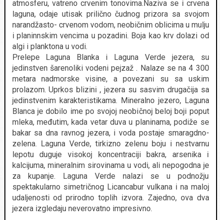
atmosferu, vatreno crvenim tonovima.Naziva se i crvena
laguna, odaje utisak prilično čudnog prizora sa svojom
narandžasto- crvenom vodom, neobičnim oblicima u mulju
i planinnskim vencima u pozadini. Boja kao krv dolazi od
algi i planktona u vodi.
Prelepe Laguna Blanka i Laguna Verde jezera, su
jedinstven šarenoliki vodeni pejzaž . Nalaze se na 4 300
metara nadmorske visine, a povezani su sa uskim
prolazom. Uprkos blizini , jezera su sasvim drugačija sa
jedinstvenim karakteristikama. Mineralno jezero, Laguna
Blanca je dobilo ime po svojoj neobičnoj beloj boji poput
mleka, međutim, kada vetar duva u planinama, podiže se
bakar sa dna ravnog jezera, i voda postaje smaragdno-
zelena. Laguna Verde, tirkizno zelenu boju i nestvarnu
lepotu duguje visokoj koncentraciji bakra, arsenika i
kalcijuma, mineralnim sirovinama u vodi, ali nepogodna je
za kupanje. Laguna Verde nalazi se u podnožju
spektakularno simetričnog Licancabur vulkana i na maloj
udaljenosti od prirodno toplih izvora. Zajedno, ova dva
jezera izgledaju neverovatno impresivno.