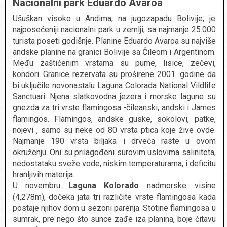
Nacionalni park Eduardo Avaroa
Ušuškan visoko u Andima, na jugozapadu Bolivije, je
najposećeniji nacionalni park u zemlji, sa najmanje 25.000
turista poseti godišnje. Planine Eduardo Avaroa su najviše
andske planine na granici Bolivije sa Čileom i Argentinom.
Među zaštićenim vrstama su pume, lisice, zečevi,
kondori. Granice rezervata su proširene 2001. godine da
bi uključile novonastalu Laguna Colorada National Vildlife
Sanctuari. Njena slatkovodna jezera i morske lagune su
gnezda za tri vrste flamingosa -čileanski, andski i James
flamingos. Flamingos, andske guske, sokolovi, patke,
nojevi , samo su neke od 80 vrsta ptica koje žive ovde.
Najmanje 190 vrsta biljaka i drveća raste u ovom
okruženju. Oni su prilagođeni surovim uslovima saliniteta,
nedostataku sveže vode, niskim temperaturama, i deficitu
hranljivih materija.
U novembru
Laguna Kolorado
nadmorske visine
(4,278m), dočeka jata tri različite vrste flamingosa kada
postaje njihov dom u sezoni parenja. Stotine flamingosa u
sumrak, pre nego što sunce zađe iza planina, boje čitavu