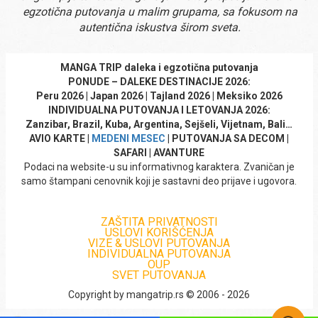
egzotična putovanja u malim grupama, sa fokusom na
autentična iskustva širom sveta.
MANGA TRIP daleka i egzotična putovanja
PONUDE – DALEKE DESTINACIJE 2026:
Peru 2026 | Japan 2026 | Tajland 2026 | Meksiko 2026
INDIVIDUALNA PUTOVANJA I LETOVANJA 2026:
Zanzibar, Brazil, Kuba, Argentina, Sejšeli, Vijetnam, Bali…
AVIO KARTE |
MEDENI MESEC
| PUTOVANJA SA DECOM |
SAFARI | AVANTURE
Podaci na website-u su informativnog karaktera. Zvaničan je
samo štampani cenovnik koji je sastavni deo prijave i ugovora.
ZAŠTITA PRIVATNOSTI
USLOVI KORIŠĆENJA
VIZE & USLOVI PUTOVANJA
INDIVIDUALNA PUTOVANJA
OUP
SVET PUTOVANJA
Copyright by mangatrip.rs © 2006 - 2026
+381 11 40 95 295