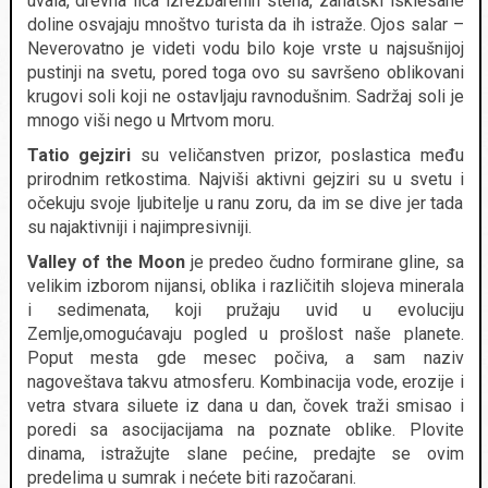
uvala, drevna lica izrezbarenih stena, zanatski isklesane
doline osvajaju mnoštvo turista da ih istraže. Ojos salar –
Neverovatno je videti vodu bilo koje vrste u najsušnijoj
pustinji na svetu, pored toga ovo su savršeno oblikovani
krugovi soli koji ne ostavljaju ravnodušnim. Sadržaj soli je
mnogo viši nego u Mrtvom moru.
Tatio gejziri
su veličanstven prizor, poslastica među
prirodnim retkostima. Najviši aktivni gejziri su u svetu i
očekuju svoje ljubitelje u ranu zoru, da im se dive jer tada
su najaktivniji i najimpresivniji.
Valley of the Moon
je predeo čudno formirane gline, sa
velikim izborom nijansi, oblika i različitih slojeva minerala
i sedimenata, koji pružaju uvid u evoluciju
Zemlje,omogućavaju pogled u prošlost naše planete.
Poput mesta gde mesec počiva, a sam naziv
nagoveštava takvu atmosferu. Kombinacija vode, erozije i
vetra stvara siluete iz dana u dan, čovek traži smisao i
poredi sa asocijacijama na poznate oblike. Plovite
dinama, istražujte slane pećine, predajte se ovim
predelima u sumrak i nećete biti razočarani.