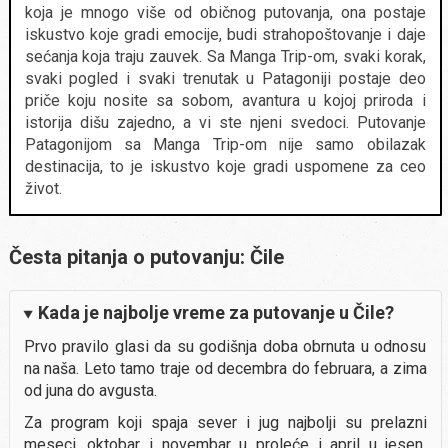
koja je mnogo više od običnog putovanja, ona postaje
iskustvo koje gradi emocije, budi strahopoštovanje i daje
sećanja koja traju zauvek. Sa Manga Trip-om, svaki korak,
svaki pogled i svaki trenutak u Patagoniji postaje deo
priče koju nosite sa sobom, avantura u kojoj priroda i
istorija dišu zajedno, a vi ste njeni svedoci. Putovanje
Patagonijom sa Manga Trip-om nije samo obilazak
destinacija, to je iskustvo koje gradi uspomene za ceo
život.
Česta pitanja o putovanju: Čile
Kada je najbolje vreme za putovanje u Čile?
Prvo pravilo glasi da su godišnja doba obrnuta u odnosu
na naša. Leto tamo traje od decembra do februara, a zima
od juna do avgusta.
Za program koji spaja sever i jug najbolji su prelazni
meseci, oktobar i novembar u proleće i april u jesen.