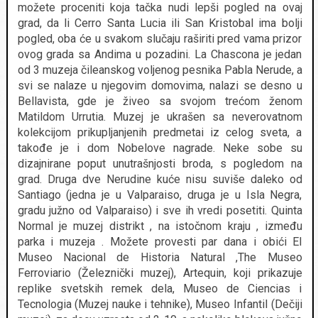
možete proceniti koja tačka nudi lepši pogled na ovaj
grad, da li Cerro Santa Lucia ili San Kristobal ima bolji
pogled, oba će u svakom slučaju raširiti pred vama prizor
ovog grada sa Andima u pozadini. La Chascona je jedan
od 3 muzeja čileanskog voljenog pesnika Pabla Nerude, a
svi se nalaze u njegovim domovima, nalazi se desno u
Bellavista, gde je živeo sa svojom trećom ženom
Matildom Urrutia. Muzej je ukrašen sa neverovatnom
kolekcijom prikupljanjenih predmetai iz celog sveta, a
takođe je i dom Nobelove nagrade. Neke sobe su
dizajnirane poput unutrašnjosti broda, s pogledom na
grad. Druga dve Nerudine kuće nisu suviše daleko od
Santiago (jedna je u Valparaiso, druga je u Isla Negra,
gradu južno od Valparaiso) i sve ih vredi posetiti. Quinta
Normal je muzej distrikt , na istočnom kraju , između
parka i muzeja . Možete provesti par dana i obići El
Museo Nacional de Historia Natural ,The Museo
Ferroviario (Železnički muzej), Artequin, koji prikazuje
replike svetskih remek dela, Museo de Ciencias i
Tecnologia (Muzej nauke i tehnike), Museo Infantil (Dečiji