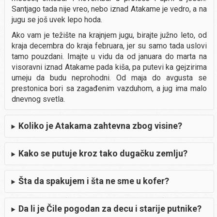
Santjago tada nije vreo, nebo iznad Atakame je vedro, a na
jugu se još uvek lepo hoda.
Ako vam je težište na krajnjem jugu, birajte južno leto, od
kraja decembra do kraja februara, jer su samo tada uslovi
tamo pouzdani. Imajte u vidu da od januara do marta na
visoravni iznad Atakame pada kiša, pa putevi ka gejzirima
umeju da budu neprohodni. Od maja do avgusta se
prestonica bori sa zagađenim vazduhom, a jug ima malo
dnevnog svetla.
Koliko je Atakama zahtevna zbog visine?
Kako se putuje kroz tako dugačku zemlju?
Šta da spakujem i šta ne sme u kofer?
Da li je Čile pogodan za decu i starije putnike?