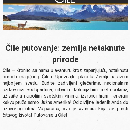
Čile putovanje: zemlja netaknute
prirode
Čile
– Krenite sa nama u avanturu kroz zapanjujuću, netaknutu
prirodu magičnog Čilea. Upoznajte planetu Zemlju u svom
najboljem svetlu. Budite zadivljeni glečerima, nacionalnim
parkovima, vodopadima, urbanim kolonijalnim metropolama,
uživajte u najboljim svetskim vinima, izvrsnoj hrani i energiji
kakvu pruža samo Južna Amerika! Od divljine ledenih Anda do
uzavrelog ritma Valparaisa, ovo je avantura koja se pamti
čitavog života! Putovanje u Čile!