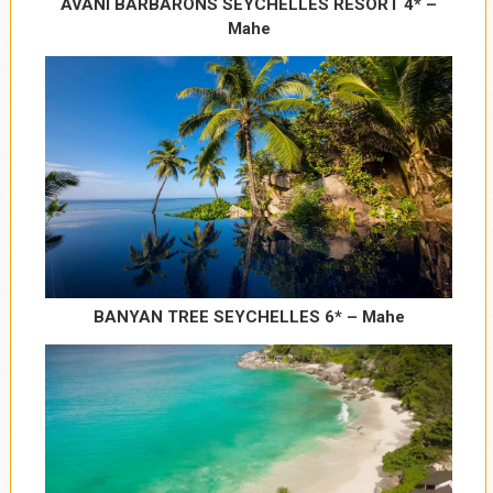
Kontakt telefon
*
AVANI BARBARONS SEYCHELLES RESORT 4* –
Mahe
Upišite destinaciju/destinacije po
prioritetu
*
Broj odraslih osoba:
*
BANYAN TREE SEYCHELLES 6* – Mahe
Broj dece 6 - 11.99 godina
*
Broj dece 2 - 5.99 godina