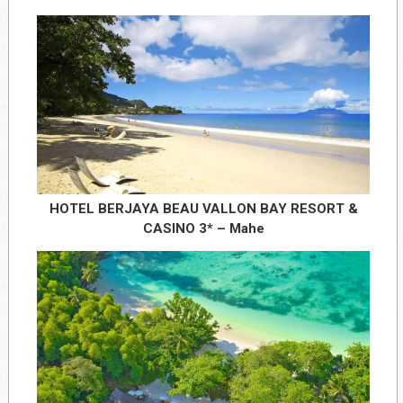
Kategorija smeštaja
*
5*
4*
3*
Tip smeštaja
*
Hotel
HOTEL BERJAYA BEAU VALLON BAY RESORT &
CASINO 3* – Mahe
Resort
Apartmani
Vrsta usluge
*
Najam