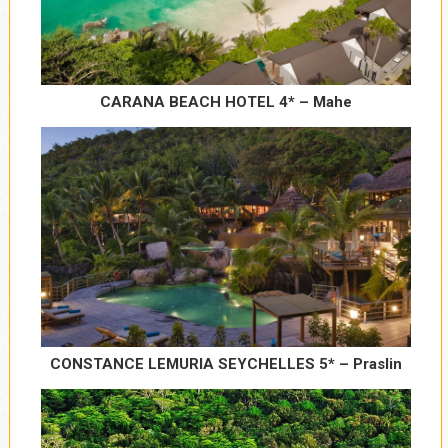
CARANA BEACH HOTEL 4* – Mahe
Broj dece 0 - 1.99 godina
*
Ako je u pitanju grupa, navedite broj
odraslih i dece sa datumima rođenja
CONSTANCE LEMURIA SEYCHELLES 5* – Praslin