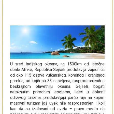
SEJŠELI
U sred Indijskog okeana, na 1500km od istočne
obale Afrike, Republika Sejšeli predstavlja zajednicu
od oko 115 ostrva vulkanskog, koralnog i granitnog
porekla, od kojih su 33 naseljena, rasprostranjenih u
beskrajnom plavetnilu okeana. Sejšeli, bogati
netaknutim prirodnim lepotama, lideri u oblasti
održivog turizma, predstavljaju parče raja na kojem
masovni turizam još uvek nije rasprostranjen i koji
kao da su izolovani od sveta – pravo mesto da