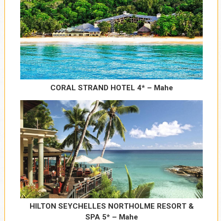
Naraniji datum polaska na putovanje
*
Najkasniji datum povratka sa putovanja
*
CORAL STRAND HOTEL 4* – Mahe
Broj noćenja
*
Grad iz kojeg biste želeli da letite
*
HILTON SEYCHELLES NORTHOLME RESORT &
SPA 5* – Mahe