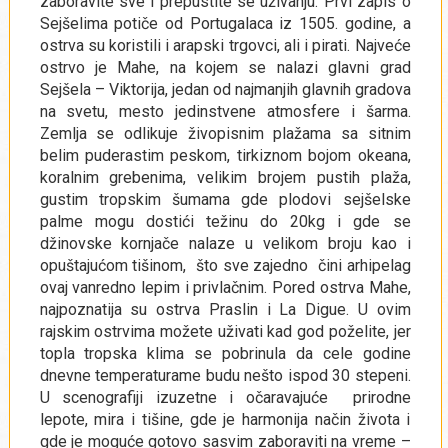
zaboravite sve i prepustite se uživanju. Prvi zapis o
Sejšelima potiče od Portugalaca iz 1505. godine, a
ostrva su koristili i arapski trgovci, ali i pirati. Najveće
ostrvo je Mahe, na kojem se nalazi glavni grad
Sejšela – Viktorija, jedan od najmanjih glavnih gradova
na svetu, mesto jedinstvene atmosfere i šarma.
Zemlja se odlikuje živopisnim plažama sa sitnim
belim puderastim peskom, tirkiznom bojom okeana,
koralnim grebenima, velikim brojem pustih plaža,
gustim tropskim šumama gde plodovi sejšelske
palme mogu dostići težinu do 20kg i gde se
džinovske kornjače nalaze u velikom broju kao i
opuštajućom tišinom, što sve zajedno čini arhipelag
ovaj vanredno lepim i privlačnim. Pored ostrva Mahe,
najpoznatija su ostrva Praslin i La Digue. U ovim
rajskim ostrvima možete uživati kad god poželite, jer
topla tropska klima se pobrinula da cele godine
dnevne temperaturame budu nešto ispod 30 stepeni.
U scenografiji izuzetne i očaravajuće prirodne
lepote, mira i tišine, gde je harmonija način života i
gde je moguće gotovo sasvim zaboraviti na vreme –