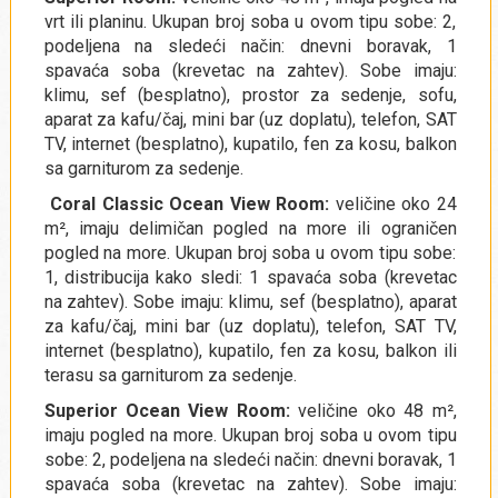
vrt ili planinu. Ukupan broj soba u ovom tipu sobe: 2,
podeljena na sledeći način: dnevni boravak, 1
spavaća soba (krevetac na zahtev). Sobe imaju:
klimu, sef (besplatno), prostor za sedenje, sofu,
aparat za kafu/čaj, mini bar (uz doplatu), telefon, SAT
TV, internet (besplatno), kupatilo, fen za kosu, balkon
sa garniturom za sedenje.
Coral Classic Ocean View Room:
veličine oko 24
m², imaju delimičan pogled na more ili ograničen
pogled na more. Ukupan broj soba u ovom tipu sobe:
1, distribucija kako sledi: 1 spavaća soba (krevetac
na zahtev). Sobe imaju: klimu, sef (besplatno), aparat
za kafu/čaj, mini bar (uz doplatu), telefon, SAT TV,
internet (besplatno), kupatilo, fen za kosu, balkon ili
terasu sa garniturom za sedenje.
Superior Ocean View Room:
veličine oko 48 m²,
imaju pogled na more. Ukupan broj soba u ovom tipu
sobe: 2, podeljena na sledeći način: dnevni boravak, 1
spavaća soba (krevetac na zahtev). Sobe imaju: