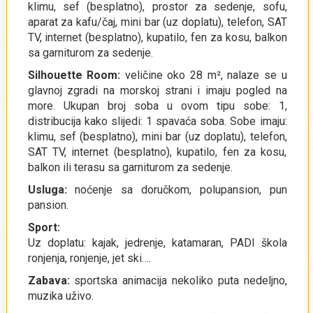
klimu, sef (besplatno), prostor za sedenje, sofu,
aparat za kafu/čaj, mini bar (uz doplatu), telefon, SAT
TV, internet (besplatno), kupatilo, fen za kosu, balkon
sa garniturom za sedenje.
Silhouette Room:
veličine oko 28 m², nalaze se u
glavnoj zgradi na morskoj strani i imaju pogled na
more. Ukupan broj soba u ovom tipu sobe: 1,
distribucija kako slijedi: 1 spavaća soba. Sobe imaju:
klimu, sef (besplatno), mini bar (uz doplatu), telefon,
SAT TV, internet (besplatno), kupatilo, fen za kosu,
balkon ili terasu sa garniturom za sedenje.
Usluga:
noćenje sa doručkom, polupansion, pun
pansion.
Sport:
Uz doplatu: kajak, jedrenje, katamaran, PADI škola
ronjenja, ronjenje, jet ski….
Zabava:
sportska animacija nekoliko puta nedeljno,
muzika uživo.