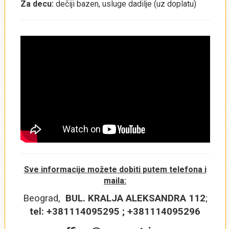
Za decu:
dečiji bazen, usluge dadilje (uz doplatu)
Sve informacije možete dobiti putem telefona i
maila:
Beograd,
BUL. KRALJA ALEKSANDRA 112
;
tel: +381114095295 ; +381114095296