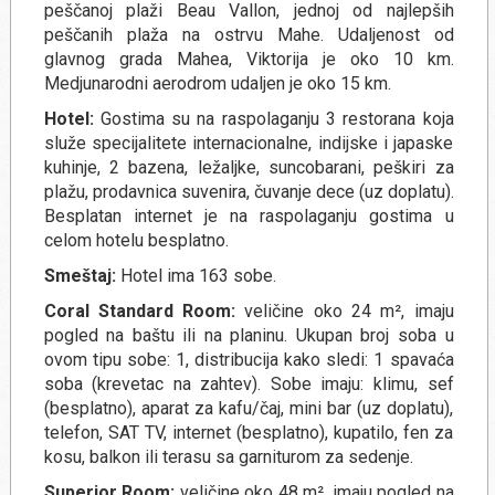
peščanoj plaži Beau Vallon, jednoj od najlepših
peščanih plaža na ostrvu Mahe. Udaljenost od
glavnog grada Mahea, Viktorija je oko 10 km.
Medjunarodni aerodrom udaljen je oko 15 km.
Hotel:
Gostima su na raspolaganju 3 restorana koja
služe specijalitete internacionalne, indijske i japaske
kuhinje, 2 bazena, ležaljke, suncobarani, peškiri za
plažu, prodavnica suvenira, čuvanje dece (uz doplatu).
Besplatan internet je na raspolaganju gostima u
celom hotelu besplatno.
Smeštaj:
Hotel ima 163 sobe.
Coral Standard Room:
veličine oko 24 m², imaju
pogled na baštu ili na planinu. Ukupan broj soba u
ovom tipu sobe: 1, distribucija kako sledi: 1 spavaća
soba (krevetac na zahtev). Sobe imaju: klimu, sef
(besplatno), aparat za kafu/čaj, mini bar (uz doplatu),
telefon, SAT TV, internet (besplatno), kupatilo, fen za
kosu, balkon ili terasu sa garniturom za sedenje.
Superior Room:
veličine oko 48 m², imaju pogled na