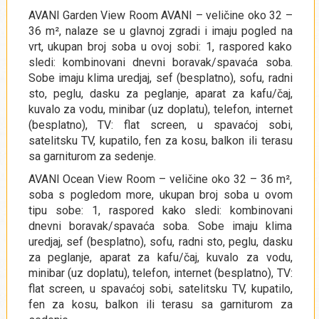
AVANI Garden View Room AVANI – veličine oko 32 –
36 m², nalaze se u glavnoj zgradi i imaju pogled na
vrt, ukupan broj soba u ovoj sobi: 1, raspored kako
sledi: kombinovani dnevni boravak/spavaća soba.
Sobe imaju klima uredjaj, sef (besplatno), sofu, radni
sto, peglu, dasku za peglanje, aparat za kafu/čaj,
kuvalo za vodu, minibar (uz doplatu), telefon, internet
(besplatno), TV: flat screen, u spavaćoj sobi,
satelitsku TV, kupatilo, fen za kosu, balkon ili terasu
sa garniturom za sedenje.
AVANI Ocean View Room – veličine oko 32 – 36 m²,
soba s pogledom more, ukupan broj soba u ovom
tipu sobe: 1, raspored kako sledi: kombinovani
dnevni boravak/spavaća soba. Sobe imaju klima
uredjaj, sef (besplatno), sofu, radni sto, peglu, dasku
za peglanje, aparat za kafu/čaj, kuvalo za vodu,
minibar (uz doplatu), telefon, internet (besplatno), TV:
flat screen, u spavaćoj sobi, satelitsku TV, kupatilo,
fen za kosu, balkon ili terasu sa garniturom za