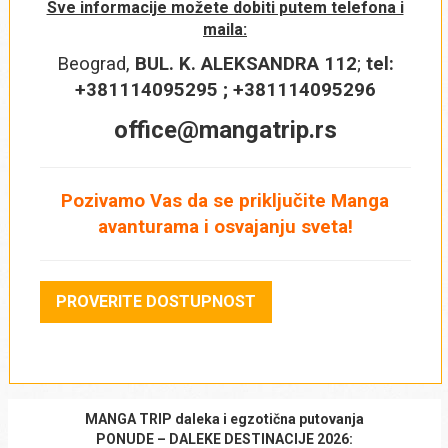
Sve informacije možete dobiti putem telefona i
maila:
Beograd,
BUL. K. ALEKSANDRA 112
;
tel:
+381114095295 ; +381114095296
office@mangatrip.rs
Pozivamo Vas da se priključite Manga
avanturama i osvajanju sveta!
PROVERITE DOSTUPNOST
MANGA TRIP daleka i egzotična putovanja
PONUDE – DALEKE DESTINACIJE 2026: