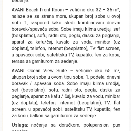
sedenje.
AVANI Beach Front Room – veličine oko 32 – 36 m²,
nalaze se sa strana mora, ukupan broj soba u ovoj
sobi: 1, raspored kako sledi: kombinovani dnevni
boravak/spavaća soba. Sobe imaju klima uredjaj, sef
(besplatno), sofu, radni sto, peglu, dasku za peglanje,
aparat za kafu/čaj, kuvalo za vodu, minibar (uz
doplatu), telefon, internet (besplatno), TV: flat screen,
u spavaćoj sobi, satelitsku TV, kupatilo, fen za kosu,
terasa sa garniturom za sedenje.
AVANI Ocean View Suite – veličine oko 65 m²,
ukupan broj soba u ovom tipu sobe: 1, podela: dnevni
boravak / spavaća soba, Sobe imaju klima uredjaj,
sef (besplatno), sofu, radni sto, peglu, dasku za
peglanje, aparat za kafu / čaj, kuvalo za vodu, minibar
(uz doplatu), telefon, internet (besplatno), TV: flat
screen, u spavaćoj sobi, satelitsku TV, kupatilo, fen
za kosu, balkon sa garniturom za sedenje.
Usluga:
noćenje sa doručkom, polupansion, pun