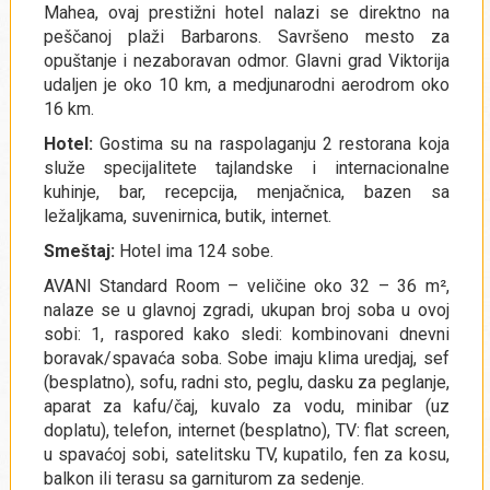
Mahea, ovaj prestižni hotel nalazi se direktno na
peščanoj plaži Barbarons. Savršeno mesto za
opuštanje i nezaboravan odmor. Glavni grad Viktorija
udaljen je oko 10 km, a medjunarodni aerodrom oko
16 km.
Hotel:
Gostima su na raspolaganju 2 restorana koja
služe specijalitete tajlandske i internacionalne
kuhinje, bar, recepcija, menjačnica, bazen sa
ležaljkama, suvenirnica, butik, internet.
Smeštaj:
Hotel ima 124 sobe.
AVANI Standard Room – veličine oko 32 – 36 m²,
nalaze se u glavnoj zgradi, ukupan broj soba u ovoj
sobi: 1, raspored kako sledi: kombinovani dnevni
boravak/spavaća soba. Sobe imaju klima uredjaj, sef
(besplatno), sofu, radni sto, peglu, dasku za peglanje,
aparat za kafu/čaj, kuvalo za vodu, minibar (uz
doplatu), telefon, internet (besplatno), TV: flat screen,
u spavaćoj sobi, satelitsku TV, kupatilo, fen za kosu,
balkon ili terasu sa garniturom za sedenje.